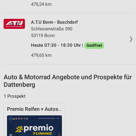
470,24 km
Verwendung genauer Standortdaten
Geräte anhand von aktiv angeforderten
A.T.U Bonn - Buschdorf
Informationen identifizieren
Schlesienstraße 590
Nicht-IAB-Verarbeitungszwecke:
53119 Bonn
❯
Notwendig
Heute 07:30 - 18:30 Uhr |
Geöffnet
479,65 km
Performance
Funktional
Auto & Motorrad Angebote und Prospekte für
Werbung
Dattenberg
1 Prospekt
Premio Reifen + Autoservice