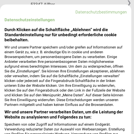
❯
53347 Alfter
Datenschutzbestimmungen
484,65 km
Datenschutzeinstellungen
Durch Klicken auf die Schaltfläche „Ablehnen“ wird die
POLO Motorrad Store Koblenz
Standardeinstellung nur für unbedingt erforderliche cookie
August-Thyssen-Str.20
beibehalten.
56070 Koblenz
❯
Wir und unsere Partner speichern und/oder greifen auf Informationen auf
einem Gerät zu, wie z. B. eindeutige IDs in cookie und anderen
Heute 09:00 - 21:00 Uhr |
Geöffnet
Browserspeichern, um personenbezogene Daten zu verarbeiten. Einige
Anbieter verarbeiten Ihre personenbezogenen Daten möglicherweise
469,28 km
aufgrund eines berechtigten Interesses. Um dem zu widersprechen, öffnen
Sie die „Einstellungen“. Sie können Ihre Einstellungen akzeptieren, ablehnen
oder verwalten, indem Sie auf die Schaltfläche „Einstellungen verwalten“
klicken oder jederzeit auf die Fingerabdruck-Schaltfläche in der linken
Louis GIGAStore Koblenz
unteren Ecke der Website klicken. Um Ihre Einwilligung zu widerrufen,
August-Thyssen-Straße 11
klicken Sie auf den Fingerabdruck oder den Link in der Fußzeile der Website
56070 Koblenz
und klicken Sie auf den Menüpunkt „Meine Daten“. Auf dieser Seite können
❯
Sie Ihre Einwilligung widerrufen. Diese Entscheidungen werden unseren
Heute 09:00 - 21:00 Uhr |
Partnern mitgeteilt und haben keinen Einfluss auf die Browserdaten.
Geöffnet
Wir und unsere Partner verarbeiten Daten, um die Leistung der
469,28 km
Website zu analysieren und Folgendes zu tun:
Speichern von oder Zugriff auf Informationen auf einem Endgerät.
Verwendung reduzierter Daten zur Auswahl von Werbeanzeigen. Erstellung
A.T.U Koblenz