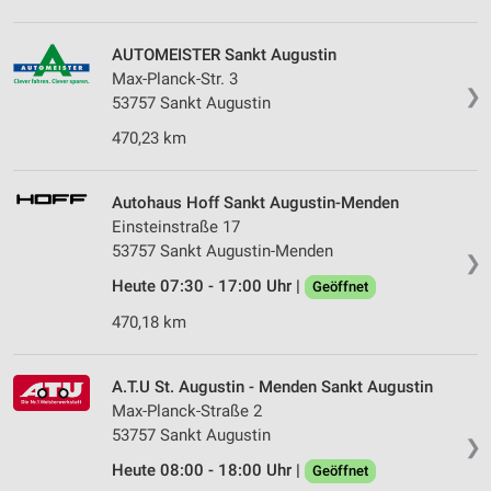
Verwendung von Profilen zur Auswahl
personalisierter Werbung
AUTOMEISTER Sankt Augustin
Max-Planck-Str. 3
Erstellung von Profilen zur Personalisierung
❯
von Inhalten
53757 Sankt Augustin
470,23 km
Verwendung von Profilen zur Auswahl
personalisierter Inhalte
Autohaus Hoff Sankt Augustin-Menden
Messung der Werbeleistung
Einsteinstraße 17
53757 Sankt Augustin-Menden
Messung der Performance von Inhalten
❯
Heute 07:30 - 17:00 Uhr |
Geöffnet
Analyse von Zielgruppen durch Statistiken oder
Kombinationen von Daten aus verschiedenen
470,18 km
Quellen
Entwicklung und Verbesserung der Angebote
A.T.U St. Augustin - Menden Sankt Augustin
Max-Planck-Straße 2
Verwendung reduzierter Daten zur Auswahl von
53757 Sankt Augustin
Inhalten
❯
Heute 08:00 - 18:00 Uhr |
Geöffnet
IAB-Besonderheiten: