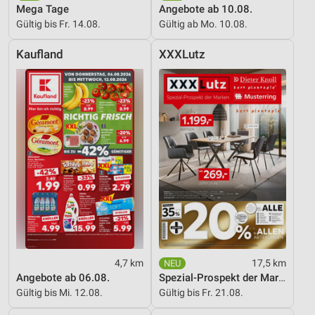
Mega Tage
Angebote ab 10.08.
Entwicklung und Verbesserung der Angebote
Gültig bis Fr. 14.08.
Gültig ab Mo. 10.08.
Verwendung reduzierter Daten zur Auswahl von
Kaufland
XXXLutz
Inhalten
IAB-Besonderheiten:
Verwendung genauer Standortdaten
Geräte anhand von aktiv angeforderten
Informationen identifizieren
Nicht-IAB-Verarbeitungszwecke:
Notwendig
Performance
Funktional
4,7 km
17,5 km
Werbung
Angebote ab 06.08.
Spezial-Prospekt der Marken
Gültig bis Mi. 12.08.
Gültig bis Fr. 21.08.