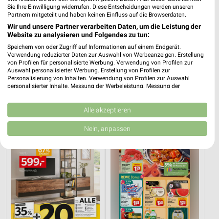
Sie Ihre Einwilligung widerrufen. Diese Entscheidungen werden unseren
Partnern mitgeteilt und haben keinen Einfluss auf die Browserdaten.
Wir und unsere Partner verarbeiten Daten, um die Leistung der
Website zu analysieren und Folgendes zu tun:
Speichern von oder Zugriff auf Informationen auf einem Endgerät.
Verwendung reduzierter Daten zur Auswahl von Werbeanzeigen. Erstellung
0,5 km
17,5 km
von Profilen für personalisierte Werbung. Verwendung von Profilen zur
Angebote ab 03.08.
Dieter Knoll
Auswahl personalisierter Werbung. Erstellung von Profilen zur
Personalisierung von Inhalten. Verwendung von Profilen zur Auswahl
Noch heute gültig
Gültig bis Fr. 14.08.
personalisierter Inhalte. Messung der Werbeleistung. Messung der
Performance von Inhalten. Analyse von Zielgruppen durch Statistiken oder
XXXLutz
REWE
Kombinationen von Daten aus verschiedenen Quellen. Entwicklung und
Verbesserung der Angebote. Verwendung reduzierter Daten zur Auswahl
Alle akzeptieren
von Inhalten.
Daten können außerhalb der Europäischen Union weitergegeben und in die
Nein, anpassen
USA gesendet werden.
Ihre Einwilligung und die cookie Richtlinie gelten ausschließlich für diese
Website/App.
Partnerliste anzeigen (1 IAB-Anbieter)
Wir nutzen Ihre Daten für folgende Zwecke:
IAB-Verarbeitungszwecke:
Speichern von oder Zugriff auf Informationen
auf einem Endgerät