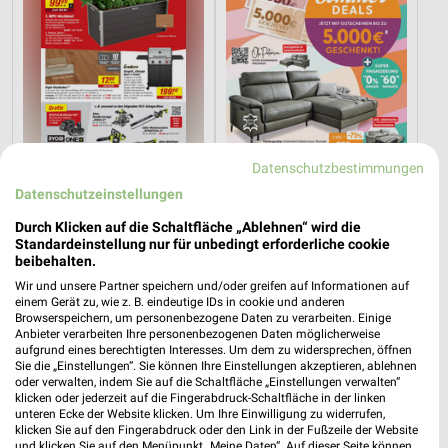
Datenschutzbestimmungen
8,6 km
46,6 km
Datenschutzeinstellungen
Angebote ab 08.08.
Hot Sommer Sale
Durch Klicken auf die Schaltfläche „Ablehnen“ wird die
Gültig bis Fr. 14.08.
Gültig bis Sa. 29.08.
Standardeinstellung nur für unbedingt erforderliche cookie
beibehalten.
PENNY
XXXLutz
Wir und unsere Partner speichern und/oder greifen auf Informationen auf
einem Gerät zu, wie z. B. eindeutige IDs in cookie und anderen
Browserspeichern, um personenbezogene Daten zu verarbeiten. Einige
Anbieter verarbeiten Ihre personenbezogenen Daten möglicherweise
aufgrund eines berechtigten Interesses. Um dem zu widersprechen, öffnen
Sie die „Einstellungen“. Sie können Ihre Einstellungen akzeptieren, ablehnen
oder verwalten, indem Sie auf die Schaltfläche „Einstellungen verwalten“
klicken oder jederzeit auf die Fingerabdruck-Schaltfläche in der linken
unteren Ecke der Website klicken. Um Ihre Einwilligung zu widerrufen,
klicken Sie auf den Fingerabdruck oder den Link in der Fußzeile der Website
und klicken Sie auf den Menüpunkt „Meine Daten“. Auf dieser Seite können