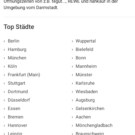
Öffnungszeiten von z.B. tegut..., REWE und nahkauf in der
Umgebung vom Darmstadt.
Top Städte
›
Berlin
›
Wuppertal
›
Hamburg
›
Bielefeld
›
München
›
Bonn
›
Köln
›
Mannheim
›
Frankfurt (Main)
›
Münster
›
Stuttgart
›
Karlsruhe
›
Dortmund
›
Wiesbaden
›
Düsseldorf
›
Augsburg
›
Essen
›
Gelsenkirchen
›
Bremen
›
Aachen
›
Hannover
›
Mönchengladbach
›
Leipzig
›
Braunschweig