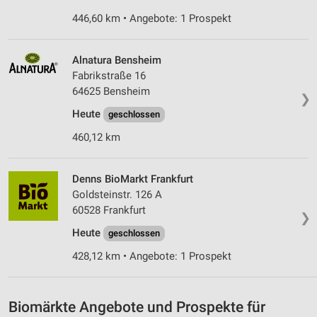
446,60 km • Angebote: 1 Prospekt
Verwendung von Profilen zur Auswahl
personalisierter Inhalte
Alnatura Bensheim
Messung der Werbeleistung
Fabrikstraße 16
64625 Bensheim
Messung der Performance von Inhalten
❯
Heute
geschlossen
Analyse von Zielgruppen durch Statistiken oder
Kombinationen von Daten aus verschiedenen
460,12 km
Quellen
Entwicklung und Verbesserung der Angebote
Denns BioMarkt Frankfurt
Goldsteinstr. 126 A
Verwendung reduzierter Daten zur Auswahl von
60528 Frankfurt
Inhalten
❯
Heute
geschlossen
IAB-Besonderheiten:
428,12 km • Angebote: 1 Prospekt
Verwendung genauer Standortdaten
Geräte anhand von aktiv angeforderten
Informationen identifizieren
Biomärkte Angebote und Prospekte für