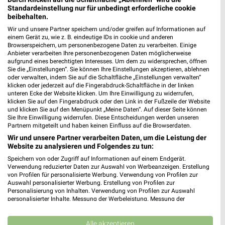
63303 Dreieich
❯
Standardeinstellung nur für unbedingt erforderliche cookie
beibehalten.
Heute
geschlossen
Wir und unsere Partner speichern und/oder greifen auf Informationen auf
429,75 km • Angebote: 1 Prospekt
einem Gerät zu, wie z. B. eindeutige IDs in cookie und anderen
Browserspeichern, um personenbezogene Daten zu verarbeiten. Einige
Anbieter verarbeiten Ihre personenbezogenen Daten möglicherweise
aufgrund eines berechtigten Interesses. Um dem zu widersprechen, öffnen
Marien-Drogerie Gernsheim
Sie die „Einstellungen“. Sie können Ihre Einstellungen akzeptieren, ablehnen
Magdalenenstr. 43
oder verwalten, indem Sie auf die Schaltfläche „Einstellungen verwalten“
❯
64579 Gernsheim
klicken oder jederzeit auf die Fingerabdruck-Schaltfläche in der linken
unteren Ecke der Website klicken. Um Ihre Einwilligung zu widerrufen,
460,92 km • Angebote: 1 Prospekt
klicken Sie auf den Fingerabdruck oder den Link in der Fußzeile der Website
und klicken Sie auf den Menüpunkt „Meine Daten“. Auf dieser Seite können
Sie Ihre Einwilligung widerrufen. Diese Entscheidungen werden unseren
Partnern mitgeteilt und haben keinen Einfluss auf die Browserdaten.
Liwell Reformhaus Herrmann Neu-Isenburg
Wir und unsere Partner verarbeiten Daten, um die Leistung der
Isenburg-Center
Website zu analysieren und Folgendes zu tun:
Hermesstraße 4
❯
Speichern von oder Zugriff auf Informationen auf einem Endgerät.
63263 Neu-Isenburg
Verwendung reduzierter Daten zur Auswahl von Werbeanzeigen. Erstellung
von Profilen für personalisierte Werbung. Verwendung von Profilen zur
427,19 km • Angebote: 1 Prospekt
Auswahl personalisierter Werbung. Erstellung von Profilen zur
Personalisierung von Inhalten. Verwendung von Profilen zur Auswahl
personalisierter Inhalte. Messung der Werbeleistung. Messung der
Performance von Inhalten. Analyse von Zielgruppen durch Statistiken oder
Parfümerie HITZEL Rodgau
Kombinationen von Daten aus verschiedenen Quellen. Entwicklung und
Obere Marktstr. 5
Verbesserung der Angebote. Verwendung reduzierter Daten zur Auswahl
Alle akzeptieren