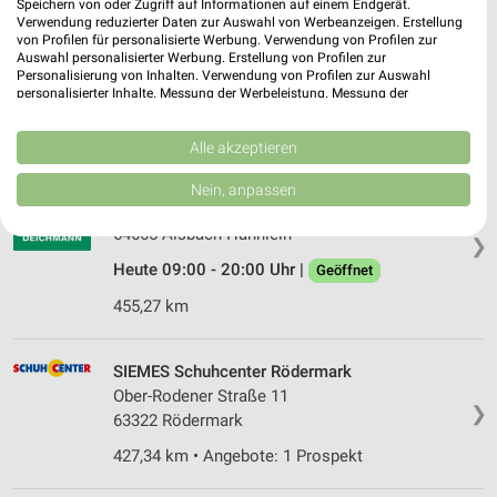
Speichern von oder Zugriff auf Informationen auf einem Endgerät.
Frankfurter Straße 63
Verwendung reduzierter Daten zur Auswahl von Werbeanzeigen. Erstellung
von Profilen für personalisierte Werbung. Verwendung von Profilen zur
64807 Dieburg
❯
Auswahl personalisierter Werbung. Erstellung von Profilen zur
Personalisierung von Inhalten. Verwendung von Profilen zur Auswahl
Heute 09:30 - 20:00 Uhr |
Geöffnet
personalisierter Inhalte. Messung der Werbeleistung. Messung der
Performance von Inhalten. Analyse von Zielgruppen durch Statistiken oder
430,35 km
Kombinationen von Daten aus verschiedenen Quellen. Entwicklung und
Verbesserung der Angebote. Verwendung reduzierter Daten zur Auswahl
Alle akzeptieren
von Inhalten.
Daten können außerhalb der Europäischen Union weitergegeben und in die
DEICHMANN Alsbach-Hähnlein
Nein, anpassen
USA gesendet werden.
In der Pfarrtanne 10a
Ihre Einwilligung und die cookie Richtlinie gelten ausschließlich für diese
64665 Alsbach-Hähnlein
Website/App.
❯
Heute 09:00 - 20:00 Uhr |
Partnerliste anzeigen (1 IAB-Anbieter)
Geöffnet
Wir nutzen Ihre Daten für folgende Zwecke:
455,27 km
IAB-Verarbeitungszwecke:
Speichern von oder Zugriff auf Informationen
SIEMES Schuhcenter Rödermark
auf einem Endgerät
Ober-Rodener Straße 11
❯
63322 Rödermark
Verwendung reduzierter Daten zur Auswahl von
Werbeanzeigen
427,34 km • Angebote: 1 Prospekt
Erstellung von Profilen für personalisierte