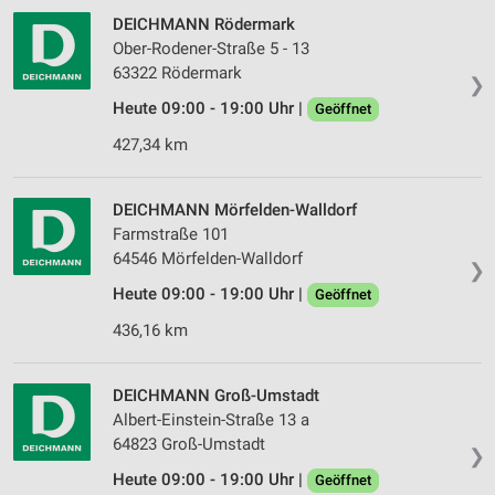
Werbung
DEICHMANN Rödermark
Ober-Rodener-Straße 5 - 13
Verwendung von Profilen zur Auswahl
63322 Rödermark
personalisierter Werbung
❯
Heute 09:00 - 19:00 Uhr |
Geöffnet
Erstellung von Profilen zur Personalisierung
von Inhalten
427,34 km
Verwendung von Profilen zur Auswahl
personalisierter Inhalte
DEICHMANN Mörfelden-Walldorf
Farmstraße 101
Messung der Werbeleistung
64546 Mörfelden-Walldorf
❯
Heute 09:00 - 19:00 Uhr |
Messung der Performance von Inhalten
Geöffnet
436,16 km
Analyse von Zielgruppen durch Statistiken oder
Kombinationen von Daten aus verschiedenen
Quellen
DEICHMANN Groß-Umstadt
Albert-Einstein-Straße 13 a
Entwicklung und Verbesserung der Angebote
64823 Groß-Umstadt
❯
Verwendung reduzierter Daten zur Auswahl von
Heute 09:00 - 19:00 Uhr |
Geöffnet
Inhalten