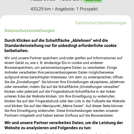
433,29 km • Angebote: 1 Prospekt
Datenschutzbestimmungen
Schuhhaus Lang Seeheim – Jugenheim
Datenschutzeinstellungen
Bickenbacher Straße 1
64342 Seeheim – Jugenheim
Durch Klicken auf die Schaltfläche „Ablehnen“ wird die
❯
Standardeinstellung nur für unbedingt erforderliche cookie
Heute 09:00 - 12:30 14:30 - 18:00 Uhr |
beibehalten.
Geöffnet
Wir und unsere Partner speichern und/oder greifen auf Informationen auf
einem Gerät zu, wie z. B. eindeutige IDs in cookie und anderen
453,10 km
Browserspeichern, um personenbezogene Daten zu verarbeiten. Einige
Anbieter verarbeiten Ihre personenbezogenen Daten möglicherweise
aufgrund eines berechtigten Interesses. Um dem zu widersprechen, öffnen
Sie die „Einstellungen“. Sie können Ihre Einstellungen akzeptieren, ablehnen
DEICHMANN Dieburg
oder verwalten, indem Sie auf die Schaltfläche „Einstellungen verwalten“
Frankfurter Straße 57
klicken oder jederzeit auf die Fingerabdruck-Schaltfläche in der linken
64807 Dieburg
unteren Ecke der Website klicken. Um Ihre Einwilligung zu widerrufen,
❯
klicken Sie auf den Fingerabdruck oder den Link in der Fußzeile der Website
Heute 09:00 - 19:00 Uhr |
und klicken Sie auf den Menüpunkt „Meine Daten“. Auf dieser Seite können
Geöffnet
Sie Ihre Einwilligung widerrufen. Diese Entscheidungen werden unseren
Partnern mitgeteilt und haben keinen Einfluss auf die Browserdaten.
430,44 km
Wir und unsere Partner verarbeiten Daten, um die Leistung der
Website zu analysieren und Folgendes zu tun:
Shoe4You Dieburg