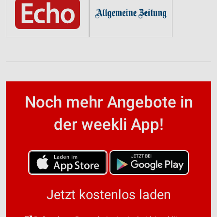
Noch mehr Angebote in
der weekli App!
Jetzt kostenlos laden