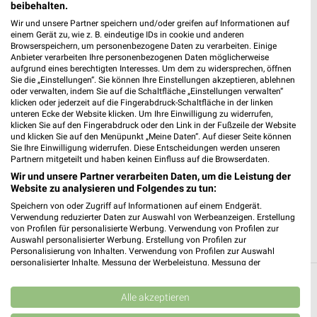
beibehalten.
Wir und unsere Partner speichern und/oder greifen auf Informationen auf
einem Gerät zu, wie z. B. eindeutige IDs in cookie und anderen
Browserspeichern, um personenbezogene Daten zu verarbeiten. Einige
Anbieter verarbeiten Ihre personenbezogenen Daten möglicherweise
aufgrund eines berechtigten Interesses. Um dem zu widersprechen, öffnen
Sie die „Einstellungen“. Sie können Ihre Einstellungen akzeptieren, ablehnen
oder verwalten, indem Sie auf die Schaltfläche „Einstellungen verwalten“
klicken oder jederzeit auf die Fingerabdruck-Schaltfläche in der linken
unteren Ecke der Website klicken. Um Ihre Einwilligung zu widerrufen,
klicken Sie auf den Fingerabdruck oder den Link in der Fußzeile der Website
und klicken Sie auf den Menüpunkt „Meine Daten“. Auf dieser Seite können
Sie Ihre Einwilligung widerrufen. Diese Entscheidungen werden unseren
Partnern mitgeteilt und haben keinen Einfluss auf die Browserdaten.
Wir und unsere Partner verarbeiten Daten, um die Leistung der
Website zu analysieren und Folgendes zu tun:
Speichern von oder Zugriff auf Informationen auf einem Endgerät.
Verwendung reduzierter Daten zur Auswahl von Werbeanzeigen. Erstellung
von Profilen für personalisierte Werbung. Verwendung von Profilen zur
Auswahl personalisierter Werbung. Erstellung von Profilen zur
Personalisierung von Inhalten. Verwendung von Profilen zur Auswahl
personalisierter Inhalte. Messung der Werbeleistung. Messung der
Performance von Inhalten. Analyse von Zielgruppen durch Statistiken oder
Filialen in der Umgebung
Kombinationen von Daten aus verschiedenen Quellen. Entwicklung und
Verbesserung der Angebote. Verwendung reduzierter Daten zur Auswahl
Alle akzeptieren
von Inhalten.
3 Filialen