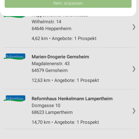
Daten können außerhalb der Europäischen Union weitergegeben und in die
Nein, anpassen
USA gesendet werden.
Ihre Einwilligung und die cookie Richtlinie gelten ausschließlich für diese
Heppenheimer Reformhaus
Website/App.
Wilhelmstr. 14
❯
Partnerliste anzeigen (1 IAB-Anbieter)
64646 Heppenheim
Wir nutzen Ihre Daten für folgende Zwecke:
4,62 km • Angebote: 1 Prospekt
IAB-Verarbeitungszwecke:
Speichern von oder Zugriff auf Informationen
auf einem Endgerät
Marien-Drogerie Gernsheim
Magdalenenstr. 43
❯
Verwendung reduzierter Daten zur Auswahl von
64579 Gernsheim
Werbeanzeigen
12,63 km • Angebote: 1 Prospekt
Erstellung von Profilen für personalisierte
Werbung
Reformhaus Henkelmann Lampertheim
Verwendung von Profilen zur Auswahl
Domgasse 10
❯
personalisierter Werbung
68623 Lampertheim
14,70 km • Angebote: 1 Prospekt
Erstellung von Profilen zur Personalisierung
von Inhalten