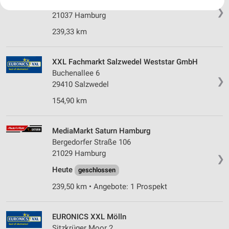
Süderquerweg 279
Ihre Einwilligung und die cookie Richtlinie gelten ausschließlich für diese
❯
Website/App.
21037 Hamburg
Partnerliste anzeigen (1 IAB-Anbieter)
239,33 km
Wir nutzen Ihre Daten für folgende Zwecke:
IAB-Verarbeitungszwecke:
XXL Fachmarkt Salzwedel Weststar GmbH
Speichern von oder Zugriff auf Informationen
Buchenallee 6
auf einem Endgerät
❯
29410 Salzwedel
Verwendung reduzierter Daten zur Auswahl von
154,90 km
Werbeanzeigen
Erstellung von Profilen für personalisierte
MediaMarkt Saturn Hamburg
Werbung
Bergedorfer Straße 106
21029 Hamburg
Verwendung von Profilen zur Auswahl
❯
personalisierter Werbung
Heute
geschlossen
Erstellung von Profilen zur Personalisierung
239,50 km • Angebote: 1 Prospekt
von Inhalten
Verwendung von Profilen zur Auswahl
EURONICS XXL Mölln
personalisierter Inhalte
Sitzkrüger Moor 2