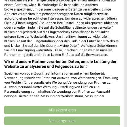
Wir und unsere Partner speichern und/oder greifen auf Informationen auf
19230 Hagenow
einem Gerät zu, wie z. B. eindeutige IDs in cookie und anderen
❯
Browserspeichern, um personenbezogene Daten zu verarbeiten. Einige
Heute
Anbieter verarbeiten Ihre personenbezogenen Daten möglicherweise
geschlossen
aufgrund eines berechtigten Interesses. Um dem zu widersprechen, öffnen
Sie die „Einstellungen“. Sie können Ihre Einstellungen akzeptieren, ablehnen
179,48 km
oder verwalten, indem Sie auf die Schaltfläche „Einstellungen verwalten“
klicken oder jederzeit auf die Fingerabdruck-Schaltfläche in der linken
unteren Ecke der Website klicken. Um Ihre Einwilligung zu widerrufen,
EURONICS XXL Otto Hagenow
klicken Sie auf den Fingerabdruck oder den Link in der Fußzeile der Website
und klicken Sie auf den Menüpunkt „Meine Daten“. Auf dieser Seite können
Schweriner Str. 15
❯
Sie Ihre Einwilligung widerrufen. Diese Entscheidungen werden unseren
19230 Hagenow
Partnern mitgeteilt und haben keinen Einfluss auf die Browserdaten.
Wir und unsere Partner verarbeiten Daten, um die Leistung der
179,48 km
Website zu analysieren und Folgendes zu tun:
Speichern von oder Zugriff auf Informationen auf einem Endgerät.
Verwendung reduzierter Daten zur Auswahl von Werbeanzeigen. Erstellung
Buddenhagen Handels- gesellschaft GmbH &
von Profilen für personalisierte Werbung. Verwendung von Profilen zur
Co. KG Wentorf
Auswahl personalisierter Werbung. Erstellung von Profilen zur
Südring 62
❯
Personalisierung von Inhalten. Verwendung von Profilen zur Auswahl
personalisierter Inhalte. Messung der Werbeleistung. Messung der
21465 Wentorf
Performance von Inhalten. Analyse von Zielgruppen durch Statistiken oder
Kombinationen von Daten aus verschiedenen Quellen. Entwicklung und
235,73 km • Angebote: 1 Prospekt
Verbesserung der Angebote. Verwendung reduzierter Daten zur Auswahl
Alle akzeptieren
von Inhalten.
Daten können außerhalb der Europäischen Union weitergegeben und in die
Nein, anpassen
media@home Gätjens Hamburg
USA gesendet werden.