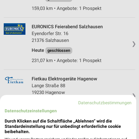
159,03 km • Angebote: 1 Prospekt
EURONICS Feierabend Salzhausen
Eyendorfer Str. 16
21376 Salzhausen
❯
Heute
geschlossen
231,07 km • Angebote: 1 Prospekt
Fietkau Elektrogeräte Hagenow
Lange Straße 88
19230 Hagenow
❯
Heute
Datenschutzbestimmungen
geschlossen
Datenschutzeinstellungen
179,71 km
Durch Klicken auf die Schaltfläche „Ablehnen“ wird die
Standardeinstellung nur für unbedingt erforderliche cookie
EURONICS XXL Hagenow
beibehalten.
Schweriner Str. 15