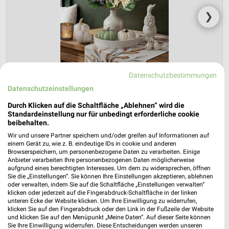
❯
Datenschutzbestimmungen
Datenschutzeinstellungen
Durch Klicken auf die Schaltfläche „Ablehnen“ wird die
Standardeinstellung nur für unbedingt erforderliche cookie
beibehalten.
NKD Prospekt für Hitzacker (Elbe) ab
Wir und unsere Partner speichern und/oder greifen auf Informationen auf
Mo. den 03.08.
einem Gerät zu, wie z. B. eindeutige IDs in cookie und anderen
Browserspeichern, um personenbezogene Daten zu verarbeiten. Einige
Herbstliche Deko-Woche
Anbieter verarbeiten Ihre personenbezogenen Daten möglicherweise
aufgrund eines berechtigten Interesses. Um dem zu widersprechen, öffnen
Gültig von 03. Aug. bis 01. Sep.
Sie die „Einstellungen“. Sie können Ihre Einstellungen akzeptieren, ablehnen
oder verwalten, indem Sie auf die Schaltfläche „Einstellungen verwalten“
📅
Kalendereintrag erstellen
klicken oder jederzeit auf die Fingerabdruck-Schaltfläche in der linken
unteren Ecke der Website klicken. Um Ihre Einwilligung zu widerrufen,
klicken Sie auf den Fingerabdruck oder den Link in der Fußzeile der Website
PROSPEKT BLÄTTERN
und klicken Sie auf den Menüpunkt „Meine Daten“. Auf dieser Seite können
Sie Ihre Einwilligung widerrufen. Diese Entscheidungen werden unseren