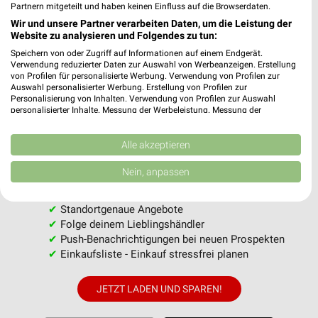
Partnern mitgeteilt und haben keinen Einfluss auf die Browserdaten.
Wir und unsere Partner verarbeiten Daten, um die Leistung der
Website zu analysieren und Folgendes zu tun:
MEHR PROSPEKTE
Speichern von oder Zugriff auf Informationen auf einem Endgerät.
Verwendung reduzierter Daten zur Auswahl von Werbeanzeigen. Erstellung
von Profilen für personalisierte Werbung. Verwendung von Profilen zur
Auswahl personalisierter Werbung. Erstellung von Profilen zur
Personalisierung von Inhalten. Verwendung von Profilen zur Auswahl
personalisierter Inhalte. Messung der Werbeleistung. Messung der
Performance von Inhalten. Analyse von Zielgruppen durch Statistiken oder
Kombinationen von Daten aus verschiedenen Quellen. Entwicklung und
weekli - Prospekte & Angebote App
Verbesserung der Angebote. Verwendung reduzierter Daten zur Auswahl
Alle akzeptieren
von Inhalten.
Alle NKD Angebote immer griffbereit – mit der kostenlosen
Daten können außerhalb der Europäischen Union weitergegeben und in die
Nein, anpassen
USA gesendet werden.
weekli App für iOS & Android.
Ihre Einwilligung und die cookie Richtlinie gelten ausschließlich für diese
Website/App.
✔
Standortgenaue Angebote
Partnerliste anzeigen (1 IAB-Anbieter)
✔
Folge deinem Lieblingshändler
✔
Push-Benachrichtigungen bei neuen Prospekten
Wir nutzen Ihre Daten für folgende Zwecke:
✔
Einkaufsliste - Einkauf stressfrei planen
IAB-Verarbeitungszwecke:
Speichern von oder Zugriff auf Informationen
JETZT LADEN UND SPAREN!
auf einem Endgerät