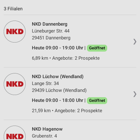
Entwicklung und Verbesserung der Angebote
3 Filialen
Verwendung reduzierter Daten zur Auswahl von
Inhalten
NKD Dannenberg
IAB-Besonderheiten:
Lüneburger Str. 44
29451 Dannenberg
Verwendung genauer Standortdaten
❯
Heute 09:00 - 19:00 Uhr |
Geöffnet
Geräte anhand von aktiv angeforderten
Informationen identifizieren
6,89 km • Angebote: 2 Prospekte
Nicht-IAB-Verarbeitungszwecke:
NKD Lüchow (Wendland)
Notwendig
Lange Str. 34
29439 Lüchow (Wendland)
Performance
❯
Heute 09:00 - 18:00 Uhr |
Geöffnet
Funktional
21,59 km • Angebote: 2 Prospekte
Werbung
NKD Hagenow
Grubenstr. 4