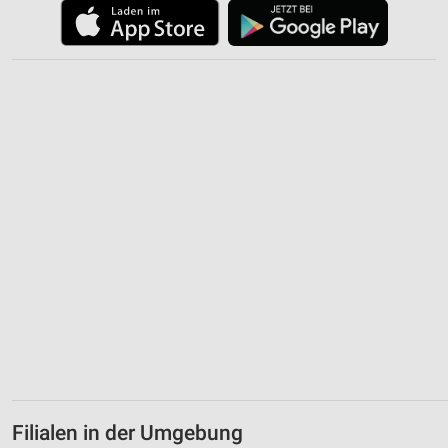
Verwendung reduzierter Daten zur Auswahl von
Werbeanzeigen
Erstellung von Profilen für personalisierte
Werbung
Verwendung von Profilen zur Auswahl
personalisierter Werbung
Erstellung von Profilen zur Personalisierung
von Inhalten
Verwendung von Profilen zur Auswahl
personalisierter Inhalte
Messung der Werbeleistung
Messung der Performance von Inhalten
Analyse von Zielgruppen durch Statistiken oder
Kombinationen von Daten aus verschiedenen
Quellen
Filialen in der Umgebung