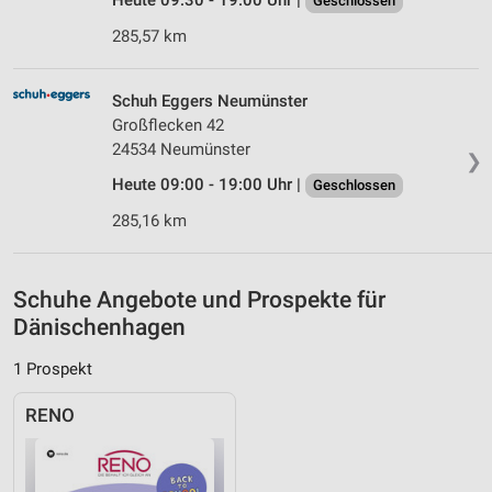
Heute 09:30 - 19:00 Uhr |
Geschlossen
285,57 km
IAB-Besonderheiten:
Verwendung genauer Standortdaten
Schuh Eggers Neumünster
Geräte anhand von aktiv angeforderten
Großflecken 42
Informationen identifizieren
24534 Neumünster
❯
Nicht-IAB-Verarbeitungszwecke:
Heute 09:00 - 19:00 Uhr |
Geschlossen
Notwendig
285,16 km
Performance
Funktional
Schuhe Angebote und Prospekte für
Dänischenhagen
Werbung
1 Prospekt
RENO