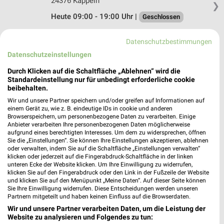
24376 Kappeln
❯
Heute 09:00 - 19:00 Uhr |
Geschlossen
331,61 km
Datenschutzbestimmungen
Datenschutzeinstellungen
Schuh Eggers Süderbrarup
Durch Klicken auf die Schaltfläche „Ablehnen“ wird die
Große Straße 18
Standardeinstellung nur für unbedingt erforderliche cookie
24392 Süderbrarup
beibehalten.
❯
Heute 09:00 - 18:00 Uhr |
Wir und unsere Partner speichern und/oder greifen auf Informationen auf
Geschlossen
einem Gerät zu, wie z. B. eindeutige IDs in cookie und anderen
335,72 km
Browserspeichern, um personenbezogene Daten zu verarbeiten. Einige
Anbieter verarbeiten Ihre personenbezogenen Daten möglicherweise
aufgrund eines berechtigten Interesses. Um dem zu widersprechen, öffnen
Sie die „Einstellungen“. Sie können Ihre Einstellungen akzeptieren, ablehnen
DEICHMANN Rendsburg
oder verwalten, indem Sie auf die Schaltfläche „Einstellungen verwalten“
klicken oder jederzeit auf die Fingerabdruck-Schaltfläche in der linken
Schiffbrückenplatz 17
unteren Ecke der Website klicken. Um Ihre Einwilligung zu widerrufen,
24768 Rendsburg
❯
klicken Sie auf den Fingerabdruck oder den Link in der Fußzeile der Website
und klicken Sie auf den Menüpunkt „Meine Daten“. Auf dieser Seite können
Heute 09:30 - 18:30 Uhr |
Geschlossen
Sie Ihre Einwilligung widerrufen. Diese Entscheidungen werden unseren
Partnern mitgeteilt und haben keinen Einfluss auf die Browserdaten.
317,64 km
Wir und unsere Partner verarbeiten Daten, um die Leistung der
Website zu analysieren und Folgendes zu tun: