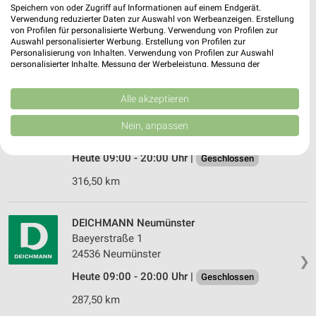
Speichern von oder Zugriff auf Informationen auf einem Endgerät.
SIEMES Schuhcenter Rendsburg
Verwendung reduzierter Daten zur Auswahl von Werbeanzeigen. Erstellung
Kreishafenstr.2/Alte Kieler L-str. 30
von Profilen für personalisierte Werbung. Verwendung von Profilen zur
❯
24768 Rendsburg
Auswahl personalisierter Werbung. Erstellung von Profilen zur
Personalisierung von Inhalten. Verwendung von Profilen zur Auswahl
316,48 km
personalisierter Inhalte. Messung der Werbeleistung. Messung der
Performance von Inhalten. Analyse von Zielgruppen durch Statistiken oder
Kombinationen von Daten aus verschiedenen Quellen. Entwicklung und
Verbesserung der Angebote. Verwendung reduzierter Daten zur Auswahl
Alle akzeptieren
Siemes Schuhcenter Rendsburg
von Inhalten.
Kreishafenstraße 2 / Alte Kieler Landstraße 30
Daten können außerhalb der Europäischen Union weitergegeben und in die
Nein, anpassen
USA gesendet werden.
24768 Rendsburg
❯
Ihre Einwilligung und die cookie Richtlinie gelten ausschließlich für diese
Heute 09:00 - 20:00 Uhr |
Website/App.
Geschlossen
Partnerliste anzeigen (1 IAB-Anbieter)
316,50 km
Wir nutzen Ihre Daten für folgende Zwecke:
IAB-Verarbeitungszwecke:
DEICHMANN Neumünster
Speichern von oder Zugriff auf Informationen
Baeyerstraße 1
auf einem Endgerät
24536 Neumünster
❯
Verwendung reduzierter Daten zur Auswahl von
Heute 09:00 - 20:00 Uhr |
Geschlossen
Werbeanzeigen
287,50 km