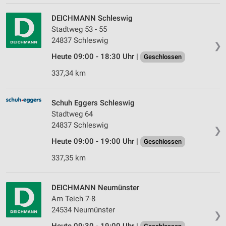
Erstellung von Profilen für personalisierte
Werbung
DEICHMANN Schleswig
Stadtweg 53 - 55
Verwendung von Profilen zur Auswahl
personalisierter Werbung
24837 Schleswig
❯
Heute 09:00 - 18:30 Uhr |
Geschlossen
Erstellung von Profilen zur Personalisierung
von Inhalten
337,34 km
Verwendung von Profilen zur Auswahl
personalisierter Inhalte
Schuh Eggers Schleswig
Stadtweg 64
Messung der Werbeleistung
24837 Schleswig
❯
Messung der Performance von Inhalten
Heute 09:00 - 19:00 Uhr |
Geschlossen
337,35 km
Analyse von Zielgruppen durch Statistiken oder
Kombinationen von Daten aus verschiedenen
Quellen
DEICHMANN Neumünster
Entwicklung und Verbesserung der Angebote
Am Teich 7-8
24534 Neumünster
❯
Verwendung reduzierter Daten zur Auswahl von
Inhalten