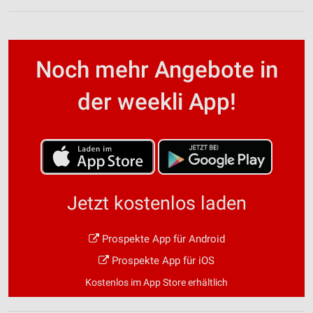
Noch mehr Angebote in
der weekli App!
Jetzt kostenlos laden
Prospekte App für Android
Prospekte App für iOS
Kostenlos im App Store erhältlich