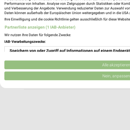
dubau Kiel
Performance von Inhalten. Analyse von Zielgruppen durch Statistiken oder Kom
und Verbesserung der Angebote. Verwendung reduzierter Daten zur Auswahl von
Köpenicker Str. 55-57
Daten können außerhalb der Europäischen Union weitergegeben und in die USA 
24111 Kiel
Ihre Einwilligung und die cookie Richtlinie gelten ausschließlich für diese Websit
Heute 07:00 - 13:00 Uhr |
Geschlossen
Partnerliste anzeigen (1 IAB-Anbieter)
297,25 km
Wir nutzen Ihre Daten für folgende Zwecke:
IAB-Verarbeitungszwecke:
Speichern von oder Zugriff auf Informationen auf einem Endgerät
Blume 2000 Eckernförde
Kieler Str. 49
Verwendung reduzierter Daten zur Auswahl von Werbeanzeigen
24340 Eckernförde
Alle akzeptiere
Heute 09:00 - 18:00 Uhr |
Geschlossen
Erstellung von Profilen für personalisierte Werbung
Nein, anpassen
320,39 km
Verwendung von Profilen zur Auswahl personalisierter Werbung
Erstellung von Profilen zur Personalisierung von Inhalten
Verwendung von Profilen zur Auswahl personalisierter Inhalte
Messung der Werbeleistung