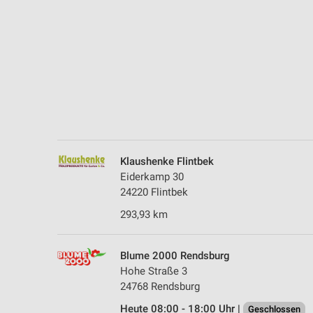
Messung der Performance von Inhalten
Analyse von Zielgruppen durch Statistiken oder Kombinationen 
Quellen
Entwicklung und Verbesserung der Angebote
Verwendung reduzierter Daten zur Auswahl von Inhalten
IAB-Besonderheiten:
Verwendung genauer Standortdaten
Klaushenke Flintbek
Eiderkamp 30
Geräte anhand von aktiv angeforderten Informationen identifizie
24220 Flintbek
Nicht-IAB-Verarbeitungszwecke:
293,93 km
Notwendig
Performance
Blume 2000 Rendsburg
Hohe Straße 3
Funktional
24768 Rendsburg
Heute 08:00 - 18:00 Uhr |
Geschlossen
Werbung