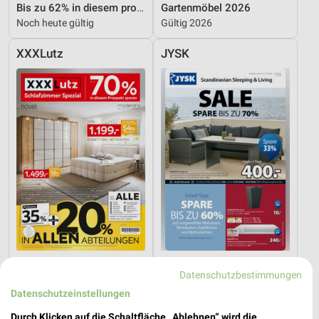
Bis zu 62% in diesem prospekt
Gartenmöbel 2026
Noch heute gültig
Gültig 2026
XXXLutz
JYSK
23,7 km
8,8 km
Datenschutzbestimmungen
Schlafzimmer Spezial
Spare bis zu 70%
Datenschutzeinstellungen
Noch heute gültig
Gültig bis Sa. 15.08.
Durch Klicken auf die Schaltfläche „Ablehnen“ wird die