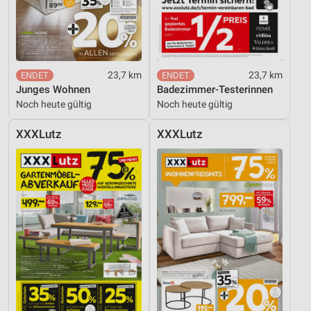
Nicht-IAB-Verarbeitungszwecke:
Notwendig
Performance
23,7 km
23,7 km
Funktional
Junges Wohnen
Badezimmer-Testerinnen
Noch heute gültig
Noch heute gültig
Werbung
XXXLutz
XXXLutz