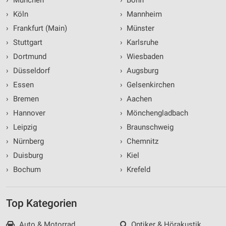
›
München
›
Bonn
›
Köln
›
Mannheim
›
Frankfurt (Main)
›
Münster
›
Stuttgart
›
Karlsruhe
›
Dortmund
›
Wiesbaden
›
Düsseldorf
›
Augsburg
›
Essen
›
Gelsenkirchen
›
Bremen
›
Aachen
›
Hannover
›
Mönchengladbach
›
Leipzig
›
Braunschweig
›
Nürnberg
›
Chemnitz
›
Duisburg
›
Kiel
›
Bochum
›
Krefeld
Top Kategorien
Auto & Motorrad
Optiker & Hörakustik