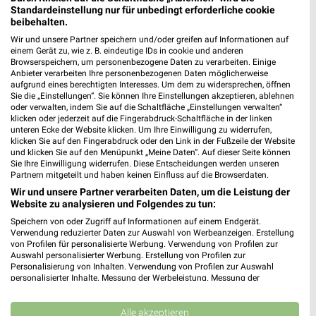
JYSK
Polster Aktuell
Standardeinstellung nur für unbedingt erforderliche cookie
beibehalten.
Wir und unsere Partner speichern und/oder greifen auf Informationen auf
einem Gerät zu, wie z. B. eindeutige IDs in cookie und anderen
Browserspeichern, um personenbezogene Daten zu verarbeiten. Einige
Anbieter verarbeiten Ihre personenbezogenen Daten möglicherweise
aufgrund eines berechtigten Interesses. Um dem zu widersprechen, öffnen
Sie die „Einstellungen“. Sie können Ihre Einstellungen akzeptieren, ablehnen
oder verwalten, indem Sie auf die Schaltfläche „Einstellungen verwalten“
klicken oder jederzeit auf die Fingerabdruck-Schaltfläche in der linken
unteren Ecke der Website klicken. Um Ihre Einwilligung zu widerrufen,
klicken Sie auf den Fingerabdruck oder den Link in der Fußzeile der Website
und klicken Sie auf den Menüpunkt „Meine Daten“. Auf dieser Seite können
Sie Ihre Einwilligung widerrufen. Diese Entscheidungen werden unseren
Partnern mitgeteilt und haben keinen Einfluss auf die Browserdaten.
Wir und unsere Partner verarbeiten Daten, um die Leistung der
Website zu analysieren und Folgendes zu tun:
8,8 km
18,2 km
Speichern von oder Zugriff auf Informationen auf einem Endgerät.
Gartenabverkauf
Testsieger Komfort
Verwendung reduzierter Daten zur Auswahl von Werbeanzeigen. Erstellung
von Profilen für personalisierte Werbung. Verwendung von Profilen zur
Gültig bis Sa. 15.08.
Gültig bis Di. 01.09.
Auswahl personalisierter Werbung. Erstellung von Profilen zur
Personalisierung von Inhalten. Verwendung von Profilen zur Auswahl
Polster Aktuell
mömax
personalisierter Inhalte. Messung der Werbeleistung. Messung der
Performance von Inhalten. Analyse von Zielgruppen durch Statistiken oder
Kombinationen von Daten aus verschiedenen Quellen. Entwicklung und
Verbesserung der Angebote. Verwendung reduzierter Daten zur Auswahl
Alle akzeptieren