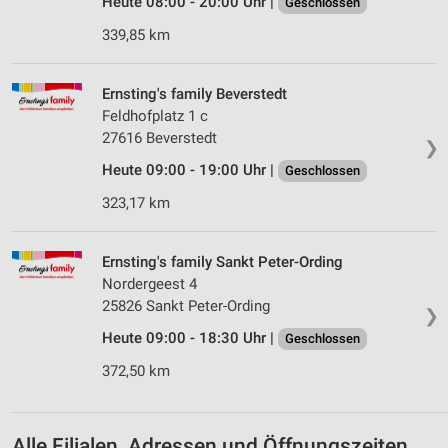
Heute 08:00 - 20:00 Uhr |
Entwicklung und Verbesserung der Angebote
Geschlossen
339,85 km
Verwendung reduzierter Daten zur Auswahl von
Inhalten
Ernsting's family Beverstedt
IAB-Besonderheiten:
Feldhofplatz 1 c
Verwendung genauer Standortdaten
27616 Beverstedt
❯
Geräte anhand von aktiv angeforderten
Heute 09:00 - 19:00 Uhr |
Geschlossen
Informationen identifizieren
323,17 km
Nicht-IAB-Verarbeitungszwecke:
Notwendig
Ernsting's family Sankt Peter-Ording
Nordergeest 4
Performance
25826 Sankt Peter-Ording
❯
Funktional
Heute 09:00 - 18:30 Uhr |
Geschlossen
Werbung
372,50 km
Alle Filialen, Adressen und Öffnungszeiten