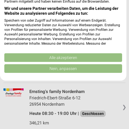
Schiffdorfer Chaussee 18
Partnern mitgeteilt und haben keinen Einfluss auf die Browserdaten.
27574 Bremerhaven
Wir und unsere Partner verarbeiten Daten, um die Leistung der
❯
Website zu analysieren und Folgendes zu tun:
Heute 08:00 - 20:00 Uhr |
Geschlossen
Speichern von oder Zugriff auf Informationen auf einem Endgerät.
Verwendung reduzierter Daten zur Auswahl von Werbeanzeigen. Erstellung
340,21 km
von Profilen für personalisierte Werbung. Verwendung von Profilen zur
Auswahl personalisierter Werbung. Erstellung von Profilen zur
Personalisierung von Inhalten. Verwendung von Profilen zur Auswahl
Ernsting's family Bremerhaven
personalisierter Inhalte. Messung der Werbeleistung. Messung der
Performance von Inhalten. Analyse von Zielgruppen durch Statistiken oder
Weserstr. 90-94
Kombinationen von Daten aus verschiedenen Quellen. Entwicklung und
27572 Bremerhaven
Verbesserung der Angebote. Verwendung reduzierter Daten zur Auswahl
Alle akzeptieren
❯
von Inhalten.
Heute 09:00 - 18:00 Uhr |
Geschlossen
Daten können außerhalb der Europäischen Union weitergegeben und in die
Nein, anpassen
USA gesendet werden.
339,71 km
Ihre Einwilligung und die cookie Richtlinie gelten ausschließlich für diese
Website/App.
Partnerliste anzeigen (1 IAB-Anbieter)
Ernsting's family Nordenham
Friedrich-Ebert-Straße 6-12
Wir nutzen Ihre Daten für folgende Zwecke:
26954 Nordenham
IAB-Verarbeitungszwecke:
❯
Speichern von oder Zugriff auf Informationen
Heute 08:30 - 19:00 Uhr |
Geschlossen
auf einem Endgerät
346,21 km