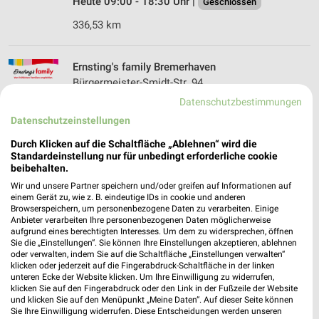
Heute 09:00 - 18:30 Uhr |
Geschlossen
336,53 km
Ernsting's family Bremerhaven
Bürgermeister-Smidt-Str. 94
27568 Bremerhaven
Datenschutzbestimmungen
❯
Heute 09:00 - 18:30 Uhr |
Datenschutzeinstellungen
Geschlossen
342,35 km
Durch Klicken auf die Schaltfläche „Ablehnen“ wird die
Standardeinstellung nur für unbedingt erforderliche cookie
beibehalten.
Ernsting's family Hemmoor
Wir und unsere Partner speichern und/oder greifen auf Informationen auf
einem Gerät zu, wie z. B. eindeutige IDs in cookie und anderen
Otto-Peschel-Straße 10
Browserspeichern, um personenbezogene Daten zu verarbeiten. Einige
21745 Hemmoor
Anbieter verarbeiten Ihre personenbezogenen Daten möglicherweise
❯
aufgrund eines berechtigten Interesses. Um dem zu widersprechen, öffnen
Heute 09:00 - 19:00 Uhr |
Geschlossen
Sie die „Einstellungen“. Sie können Ihre Einstellungen akzeptieren, ablehnen
oder verwalten, indem Sie auf die Schaltfläche „Einstellungen verwalten“
311,55 km
klicken oder jederzeit auf die Fingerabdruck-Schaltfläche in der linken
unteren Ecke der Website klicken. Um Ihre Einwilligung zu widerrufen,
klicken Sie auf den Fingerabdruck oder den Link in der Fußzeile der Website
und klicken Sie auf den Menüpunkt „Meine Daten“. Auf dieser Seite können
Ernsting's family Bremerhaven
Sie Ihre Einwilligung widerrufen. Diese Entscheidungen werden unseren