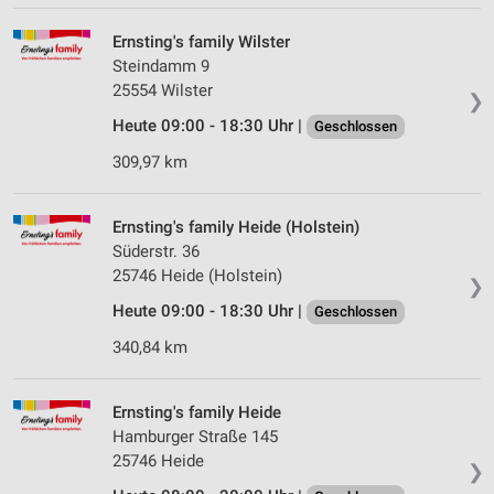
Verwendung reduzierter Daten zur Auswahl von
Werbeanzeigen
Ernsting's family Wilster
Steindamm 9
Erstellung von Profilen für personalisierte
Werbung
25554 Wilster
❯
Heute 09:00 - 18:30 Uhr |
Geschlossen
Verwendung von Profilen zur Auswahl
personalisierter Werbung
309,97 km
Erstellung von Profilen zur Personalisierung
von Inhalten
Ernsting's family Heide (Holstein)
Süderstr. 36
Verwendung von Profilen zur Auswahl
25746 Heide (Holstein)
personalisierter Inhalte
❯
Heute 09:00 - 18:30 Uhr |
Geschlossen
Messung der Werbeleistung
340,84 km
Messung der Performance von Inhalten
Ernsting's family Heide
Analyse von Zielgruppen durch Statistiken oder
Kombinationen von Daten aus verschiedenen
Hamburger Straße 145
Quellen
25746 Heide
❯