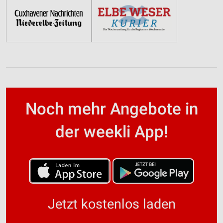
Noch mehr Angebote in
der weekli App!
Jetzt kostenlos laden