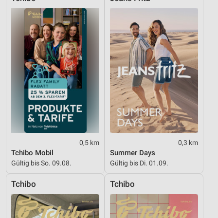
Inhalten
IAB-Besonderheiten:
Verwendung genauer Standortdaten
Geräte anhand von aktiv angeforderten
Informationen identifizieren
Nicht-IAB-Verarbeitungszwecke:
Notwendig
Performance
Funktional
0,5 km
0,3 km
Tchibo Mobil
Summer Days
Werbung
Gültig bis So. 09.08.
Gültig bis Di. 01.09.
Tchibo
Tchibo