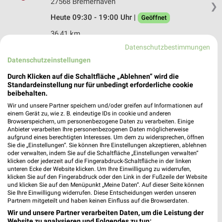
27568 Bremerhaven
❯
Heute 09:30 - 19:00 Uhr |
Geöffnet
36,41 km
Datenschutzbestimmungen
Datenschutzeinstellungen
C&A Heide
Markt 44
Durch Klicken auf die Schaltfläche „Ablehnen“ wird die
25746 Heide
Standardeinstellung nur für unbedingt erforderliche cookie
❯
beibehalten.
Heute 09:30 - 18:30 Uhr |
Geöffnet
Wir und unsere Partner speichern und/oder greifen auf Informationen auf
einem Gerät zu, wie z. B. eindeutige IDs in cookie und anderen
44,82 km
Browserspeichern, um personenbezogene Daten zu verarbeiten. Einige
Anbieter verarbeiten Ihre personenbezogenen Daten möglicherweise
aufgrund eines berechtigten Interesses. Um dem zu widersprechen, öffnen
Sie die „Einstellungen“. Sie können Ihre Einstellungen akzeptieren, ablehnen
oder verwalten, indem Sie auf die Schaltfläche „Einstellungen verwalten“
klicken oder jederzeit auf die Fingerabdruck-Schaltfläche in der linken
unteren Ecke der Website klicken. Um Ihre Einwilligung zu widerrufen,
klicken Sie auf den Fingerabdruck oder den Link in der Fußzeile der Website
und klicken Sie auf den Menüpunkt „Meine Daten“. Auf dieser Seite können
Sie Ihre Einwilligung widerrufen. Diese Entscheidungen werden unseren
Partnern mitgeteilt und haben keinen Einfluss auf die Browserdaten.
Wir und unsere Partner verarbeiten Daten, um die Leistung der
Website zu analysieren und Folgendes zu tun: