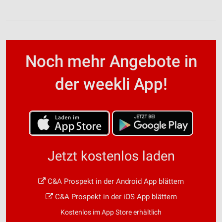
Noch mehr Angebote in
der weekli App!
Jetzt kostenlos laden
C&A Prospekt in der Android App blättern
C&A Prospekt in der iOS App blättern
Kostenlos im App Store erhältlich