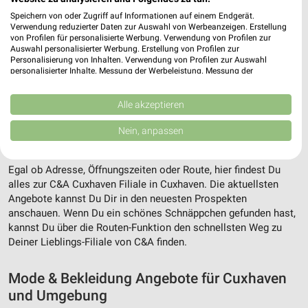
Speichern von oder Zugriff auf Informationen auf einem Endgerät.
Verwendung reduzierter Daten zur Auswahl von Werbeanzeigen. Erstellung
von Profilen für personalisierte Werbung. Verwendung von Profilen zur
Auswahl personalisierter Werbung. Erstellung von Profilen zur
Personalisierung von Inhalten. Verwendung von Profilen zur Auswahl
personalisierter Inhalte. Messung der Werbeleistung. Messung der
Performance von Inhalten. Analyse von Zielgruppen durch Statistiken oder
Kombinationen von Daten aus verschiedenen Quellen. Entwicklung und
Verbesserung der Angebote. Verwendung reduzierter Daten zur Auswahl
Alle akzeptieren
von Inhalten.
Adresse, Öffnungszeiten und Route für die
Daten können außerhalb der Europäischen Union weitergegeben und in die
Nein, anpassen
USA gesendet werden.
C&A Cuxhaven Filiale in Cuxhaven
Ihre Einwilligung und die cookie Richtlinie gelten ausschließlich für diese
Website/App.
Egal ob Adresse, Öffnungszeiten oder Route, hier findest Du
Partnerliste anzeigen (1 IAB-Anbieter)
alles zur C&A Cuxhaven Filiale in Cuxhaven. Die aktuellsten
Angebote kannst Du Dir in den neuesten Prospekten
Wir nutzen Ihre Daten für folgende Zwecke:
anschauen. Wenn Du ein schönes Schnäppchen gefunden hast,
IAB-Verarbeitungszwecke:
kannst Du über die Routen-Funktion den schnellsten Weg zu
Speichern von oder Zugriff auf Informationen
Deiner Lieblings-Filiale von C&A finden.
auf einem Endgerät
Mode & Bekleidung Angebote für Cuxhaven
Verwendung reduzierter Daten zur Auswahl von
Werbeanzeigen
und Umgebung