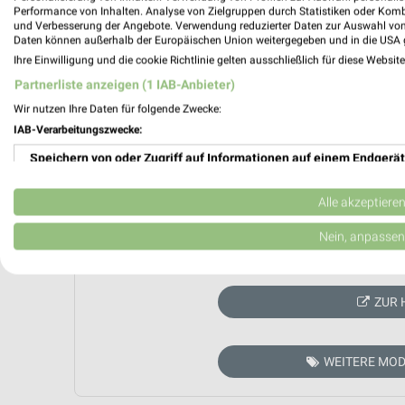
Performance von Inhalten. Analyse von Zielgruppen durch Statistiken oder Kom
und Verbesserung der Angebote. Verwendung reduzierter Daten zur Auswahl von
Daten können außerhalb der Europäischen Union weitergegeben und in die USA 
Ihre Einwilligung und die cookie Richtlinie gelten ausschließlich für diese Websit
Partnerliste anzeigen (1 IAB-Anbieter)
Wir nutzen Ihre Daten für folgende Zwecke:
IAB-Verarbeitungszwecke:
Speichern von oder Zugriff auf Informationen auf einem Endgerät
Verwendung reduzierter Daten zur Auswahl von Werbeanzeigen
Alle akzeptiere
Erstellung von Profilen für personalisierte Werbung
Nein, anpassen
Aktuell kein
Verwendung von Profilen zur Auswahl personalisierter Werbung
ZUR 
Erstellung von Profilen zur Personalisierung von Inhalten
Verwendung von Profilen zur Auswahl personalisierter Inhalte
WEITERE MOD
Messung der Werbeleistung