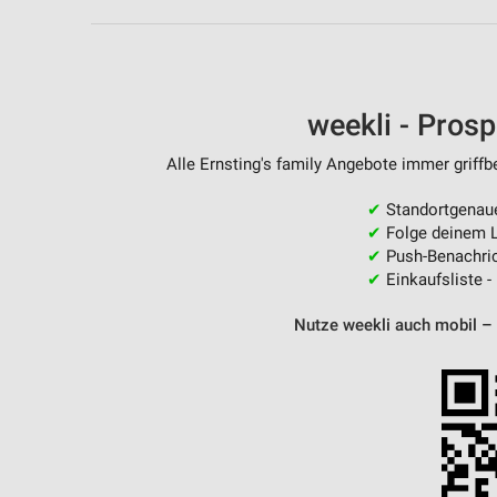
Messung der Performance von Inhalten
Analyse von Zielgruppen durch Statistiken oder Kombinationen 
Quellen
weekli - Pros
Entwicklung und Verbesserung der Angebote
Alle Ernsting's family Angebote immer griffb
Verwendung reduzierter Daten zur Auswahl von Inhalten
IAB-Besonderheiten:
✔
Standortgenau
✔
Folge deinem L
Verwendung genauer Standortdaten
✔
Push-Benachric
✔
Einkaufsliste -
Geräte anhand von aktiv angeforderten Informationen identifizie
Nutze weekli auch mobil –
Nicht-IAB-Verarbeitungszwecke:
Notwendig
Performance
Funktional
Werbung