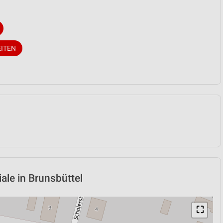
EITEN
iale in Brunsbüttel
⛶