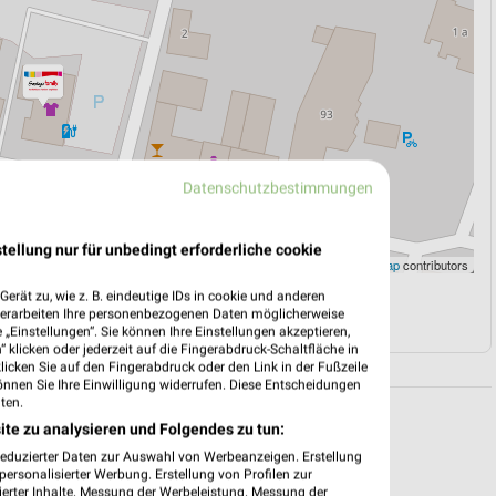
Datenschutzbestimmungen
tellung nur für unbedingt erforderliche cookie
Leaflet
|
©
OpenStreetMap
contributors
erät zu, wie z. B. eindeutige IDs in cookie und anderen
N
NAVIGATION MIT GOOGLE/IOS MAPS
verarbeiten Ihre personenbezogenen Daten möglicherweise
„Einstellungen“. Sie können Ihre Einstellungen akzeptieren,
 klicken oder jederzeit auf die Fingerabdruck-Schaltfläche in
klicken Sie auf den Fingerabdruck oder den Link in der Fußzeile
önnen Sie Ihre Einwilligung widerrufen. Diese Entscheidungen
ten.
ite zu analysieren und Folgendes zu tun:
reduzierter Daten zur Auswahl von Werbeanzeigen. Erstellung
ersonalisierter Werbung. Erstellung von Profilen zur
ierter Inhalte. Messung der Werbeleistung. Messung der