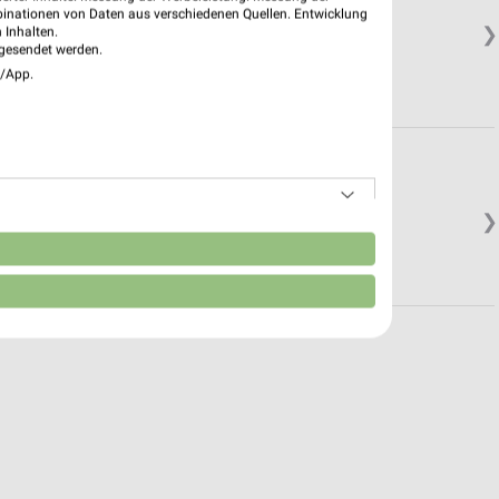
binationen von Daten aus verschiedenen Quellen. Entwicklung
❯
 Inhalten.
gesendet werden.
e/App.
❯
in.
n