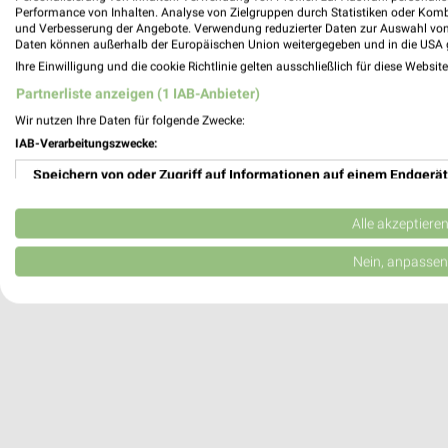
Performance von Inhalten. Analyse von Zielgruppen durch Statistiken oder Kom
25524 Itzehoe
und Verbesserung der Angebote. Verwendung reduzierter Daten zur Auswahl von
Daten können außerhalb der Europäischen Union weitergegeben und in die USA 
Heute 09:30 - 18:00 Uhr |
Geschlossen
Ihre Einwilligung und die cookie Richtlinie gelten ausschließlich für diese Websit
302,13 km
Partnerliste anzeigen (1 IAB-Anbieter)
Wir nutzen Ihre Daten für folgende Zwecke:
DECATHLON Elmshorn
IAB-Verarbeitungszwecke:
Ramskamp 96
Speichern von oder Zugriff auf Informationen auf einem Endgerät
25337 Elmshorn
Verwendung reduzierter Daten zur Auswahl von Werbeanzeigen
Heute 10:00 - 19:00 Uhr |
Schließt in 51 M
Alle akzeptiere
281,49 km
Erstellung von Profilen für personalisierte Werbung
Nein, anpassen
Verwendung von Profilen zur Auswahl personalisierter Werbung
Erstellung von Profilen zur Personalisierung von Inhalten
Verwendung von Profilen zur Auswahl personalisierter Inhalte
Messung der Werbeleistung