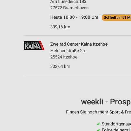
Am Lunedeich 183
27572 Bremerhaven
Heute 10:00 - 19:00 Uhr |
Schließt in 51 M
339,16 km
Zweirad Center Kaina Itzehoe
Helenenstraße 2a
25524 Itzehoe
302,64 km
weekli - Pros
Finden Sie noch mehr Sport & Frei
✔
Standortgenau
✔
Folge deinem L