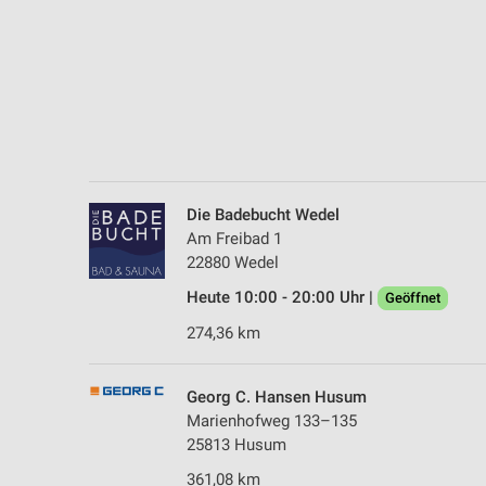
Messung der Performance von Inhalten
Analyse von Zielgruppen durch Statistiken oder Kombinationen 
Quellen
Entwicklung und Verbesserung der Angebote
Verwendung reduzierter Daten zur Auswahl von Inhalten
IAB-Besonderheiten:
Die Badebucht Wedel
Verwendung genauer Standortdaten
Am Freibad 1
22880 Wedel
Geräte anhand von aktiv angeforderten Informationen identifizie
Heute 10:00 - 20:00 Uhr |
Geöffnet
Nicht-IAB-Verarbeitungszwecke:
274,36 km
Notwendig
Performance
Georg C. Hansen Husum
Marienhofweg 133–135
Funktional
25813 Husum
361,08 km
Werbung