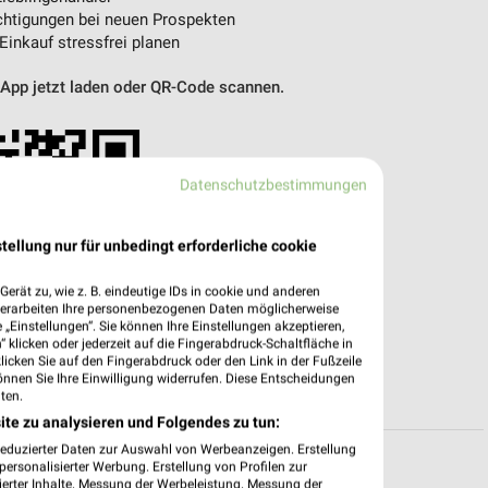
htigungen bei neuen Prospekten
 Einkauf stressfrei planen
 App jetzt laden oder QR-Code scannen.
Datenschutzbestimmungen
tellung nur für unbedingt erforderliche cookie
erät zu, wie z. B. eindeutige IDs in cookie und anderen
verarbeiten Ihre personenbezogenen Daten möglicherweise
„Einstellungen“. Sie können Ihre Einstellungen akzeptieren,
 klicken oder jederzeit auf die Fingerabdruck-Schaltfläche in
klicken Sie auf den Fingerabdruck oder den Link in der Fußzeile
önnen Sie Ihre Einwilligung widerrufen. Diese Entscheidungen
ten.
ite zu analysieren und Folgendes zu tun:
reduzierter Daten zur Auswahl von Werbeanzeigen. Erstellung
ersonalisierter Werbung. Erstellung von Profilen zur
ierter Inhalte. Messung der Werbeleistung. Messung der