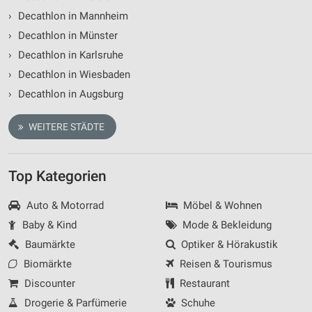
Partnerliste anzeigen (1 IAB-Anbieter)
›
Decathlon in Mannheim
Wir nutzen Ihre Daten für folgende Zwecke:
›
Decathlon in Münster
IAB-Verarbeitungszwecke:
›
Decathlon in Karlsruhe
Speichern von oder Zugriff auf Informationen
›
Decathlon in Wiesbaden
auf einem Endgerät
›
Decathlon in Augsburg
Verwendung reduzierter Daten zur Auswahl von
Werbeanzeigen
WEITERE STÄDTE
Erstellung von Profilen für personalisierte
Werbung
Top Kategorien
Verwendung von Profilen zur Auswahl
personalisierter Werbung
Auto & Motorrad
Möbel & Wohnen
Baby & Kind
Mode & Bekleidung
Erstellung von Profilen zur Personalisierung
von Inhalten
Baumärkte
Optiker & Hörakustik
Biomärkte
Reisen & Tourismus
Verwendung von Profilen zur Auswahl
personalisierter Inhalte
Discounter
Restaurant
Drogerie & Parfümerie
Schuhe
Messung der Werbeleistung