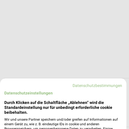
Datenschutzbestimmungen
Alle Filialen, Adressen und Öffnungszeiten
Datenschutzeinstellungen
von Decathlon in und um Cuxhaven
Durch Klicken auf die Schaltfläche „Ablehnen“ wird die
Filialen und Öffnungszeiten von Decathlon in der Umgebung von
Standardeinstellung nur für unbedingt erforderliche cookie
Cuxhaven sortiert nach Entfernung. Der schnellste Weg zu
beibehalten.
Deiner Lieblingsfiliale von Decathlon.
Wir und unsere Partner speichern und/oder greifen auf Informationen auf
einem Gerät zu, wie z. B. eindeutige IDs in cookie und anderen
Browserspeichern, um personenbezogene Daten zu verarbeiten. Einige