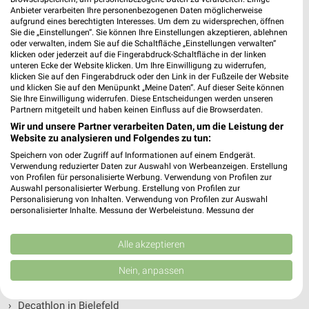
Anbieter verarbeiten Ihre personenbezogenen Daten möglicherweise
Decathlon Filialen & Öffnungszeiten in
aufgrund eines berechtigten Interesses. Um dem zu widersprechen, öffnen
Sie die „Einstellungen“. Sie können Ihre Einstellungen akzeptieren, ablehnen
folgenden Städten
oder verwalten, indem Sie auf die Schaltfläche „Einstellungen verwalten“
klicken oder jederzeit auf die Fingerabdruck-Schaltfläche in der linken
unteren Ecke der Website klicken. Um Ihre Einwilligung zu widerrufen,
›
Decathlon in Berlin
klicken Sie auf den Fingerabdruck oder den Link in der Fußzeile der Website
und klicken Sie auf den Menüpunkt „Meine Daten“. Auf dieser Seite können
›
Decathlon in Hamburg
Sie Ihre Einwilligung widerrufen. Diese Entscheidungen werden unseren
Partnern mitgeteilt und haben keinen Einfluss auf die Browserdaten.
›
Decathlon in München
Wir und unsere Partner verarbeiten Daten, um die Leistung der
›
Decathlon in Köln
Website zu analysieren und Folgendes zu tun:
›
Decathlon in Frankfurt (Main)
Speichern von oder Zugriff auf Informationen auf einem Endgerät.
Verwendung reduzierter Daten zur Auswahl von Werbeanzeigen. Erstellung
›
Decathlon in Stuttgart
von Profilen für personalisierte Werbung. Verwendung von Profilen zur
Auswahl personalisierter Werbung. Erstellung von Profilen zur
›
Decathlon in Dortmund
Personalisierung von Inhalten. Verwendung von Profilen zur Auswahl
›
Decathlon in Düsseldorf
personalisierter Inhalte. Messung der Werbeleistung. Messung der
Performance von Inhalten. Analyse von Zielgruppen durch Statistiken oder
›
Decathlon in Essen
Kombinationen von Daten aus verschiedenen Quellen. Entwicklung und
Verbesserung der Angebote. Verwendung reduzierter Daten zur Auswahl
Alle akzeptieren
›
Decathlon in Bremen
von Inhalten.
Daten können außerhalb der Europäischen Union weitergegeben und in die
›
Decathlon in Leipzig
Nein, anpassen
USA gesendet werden.
›
Decathlon in Wuppertal
Ihre Einwilligung und die cookie Richtlinie gelten ausschließlich für diese
Website/App.
›
Decathlon in Bielefeld