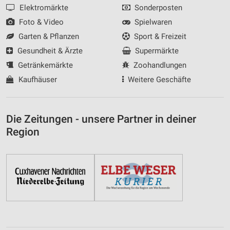
Elektromärkte
Sonderposten
Messung der Performance von Inhalten
Foto & Video
Spielwaren
Garten & Pflanzen
Sport & Freizeit
Analyse von Zielgruppen durch Statistiken oder
Kombinationen von Daten aus verschiedenen
Gesundheit & Ärzte
Supermärkte
Quellen
Getränkemärkte
Zoohandlungen
Kaufhäuser
Weitere Geschäfte
Entwicklung und Verbesserung der Angebote
Verwendung reduzierter Daten zur Auswahl von
Inhalten
Die Zeitungen - unsere Partner in deiner
IAB-Besonderheiten:
Region
Verwendung genauer Standortdaten
Geräte anhand von aktiv angeforderten
Informationen identifizieren
Nicht-IAB-Verarbeitungszwecke:
Notwendig
Performance