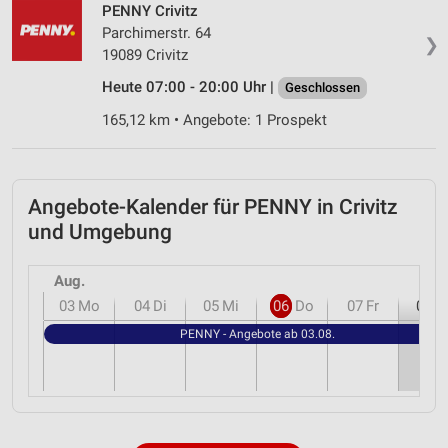
PENNY Crivitz
Parchimerstr. 64
❯
19089 Crivitz
Heute 07:00 - 20:00 Uhr |
Geschlossen
165,12 km • Angebote: 1 Prospekt
Angebote-Kalender für PENNY in Crivitz
und Umgebung
Aug.
03
Mo
04
Di
05
Mi
06
Do
07
Fr
08
S
PENNY - Angebote ab 03.08.