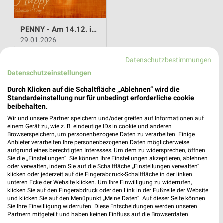
PENNY - Am 14.12. ist Valentinstag
29.01.2026
Datenschutzbestimmungen
Im
weekli Magazin
erwarten dich neben Infos zu PENNY
Datenschutzeinstellungen
auch clevere Spartipps für den Familienalltag, Ideen zur
Haushaltsplanung und einfache Wege, dein Budget
Durch Klicken auf die Schaltfläche „Ablehnen“ wird die
nachhaltig zu entlasten.
Standardeinstellung nur für unbedingt erforderliche cookie
beibehalten.
Wir und unsere Partner speichern und/oder greifen auf Informationen auf
einem Gerät zu, wie z. B. eindeutige IDs in cookie und anderen
Browserspeichern, um personenbezogene Daten zu verarbeiten. Einige
Anbieter verarbeiten Ihre personenbezogenen Daten möglicherweise
aufgrund eines berechtigten Interesses. Um dem zu widersprechen, öffnen
Sie die „Einstellungen“. Sie können Ihre Einstellungen akzeptieren, ablehnen
weekli - Prospekte & Angebote App
oder verwalten, indem Sie auf die Schaltfläche „Einstellungen verwalten“
klicken oder jederzeit auf die Fingerabdruck-Schaltfläche in der linken
unteren Ecke der Website klicken. Um Ihre Einwilligung zu widerrufen,
Alle PENNY Angebote immer griffbereit – mit der kostenlosen
klicken Sie auf den Fingerabdruck oder den Link in der Fußzeile der Website
weekli App für iOS & Android.
und klicken Sie auf den Menüpunkt „Meine Daten“. Auf dieser Seite können
Sie Ihre Einwilligung widerrufen. Diese Entscheidungen werden unseren
Partnern mitgeteilt und haben keinen Einfluss auf die Browserdaten.
✔
Standortgenaue Angebote