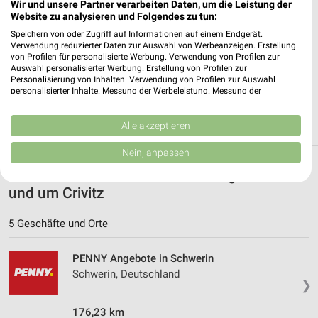
✔
Folge deinem Lieblingshändler
Wir und unsere Partner verarbeiten Daten, um die Leistung der
Website zu analysieren und Folgendes zu tun:
✔
Push-Benachrichtigungen bei neuen Prospekten
✔
Einkaufsliste - Einkauf stressfrei planen
Speichern von oder Zugriff auf Informationen auf einem Endgerät.
Verwendung reduzierter Daten zur Auswahl von Werbeanzeigen. Erstellung
von Profilen für personalisierte Werbung. Verwendung von Profilen zur
JETZT LADEN UND SPAREN!
Auswahl personalisierter Werbung. Erstellung von Profilen zur
Personalisierung von Inhalten. Verwendung von Profilen zur Auswahl
personalisierter Inhalte. Messung der Werbeleistung. Messung der
Performance von Inhalten. Analyse von Zielgruppen durch Statistiken oder
Kombinationen von Daten aus verschiedenen Quellen. Entwicklung und
Verbesserung der Angebote. Verwendung reduzierter Daten zur Auswahl
Alle akzeptieren
von Inhalten.
Daten können außerhalb der Europäischen Union weitergegeben und in die
Nein, anpassen
USA gesendet werden.
Weitere PENNY Geschäfte mit Angeboten in
Ihre Einwilligung und die cookie Richtlinie gelten ausschließlich für diese
Website/App.
und um Crivitz
Partnerliste anzeigen (1 IAB-Anbieter)
5 Geschäfte und Orte
Wir nutzen Ihre Daten für folgende Zwecke:
IAB-Verarbeitungszwecke:
PENNY Angebote in Schwerin
Speichern von oder Zugriff auf Informationen
Schwerin, Deutschland
auf einem Endgerät
❯
Verwendung reduzierter Daten zur Auswahl von
176,23 km
Werbeanzeigen