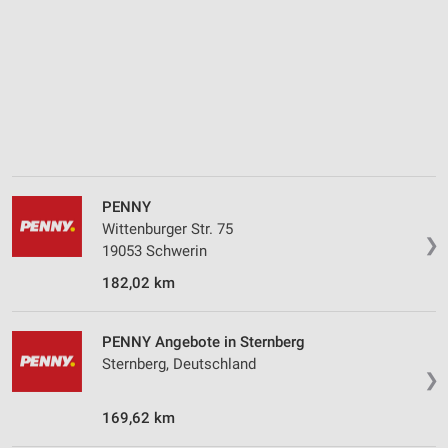
Verwendung reduzierter Daten zur Auswahl von
Inhalten
IAB-Besonderheiten:
Verwendung genauer Standortdaten
Geräte anhand von aktiv angeforderten
Informationen identifizieren
Nicht-IAB-Verarbeitungszwecke:
PENNY
Notwendig
Wittenburger Str. 75
❯
19053 Schwerin
Performance
182,02 km
Funktional
PENNY Angebote in Sternberg
Werbung
Sternberg, Deutschland
❯
169,62 km