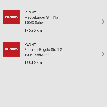
Erstellung von Profilen für personalisierte
PENNY
Werbung
Magdeburger Str. 11a
❯
19063 Schwerin
Verwendung von Profilen zur Auswahl
personalisierter Werbung
176,95 km
Erstellung von Profilen zur Personalisierung
von Inhalten
PENNY
Friedrich-Engels-Str. 1-2
Verwendung von Profilen zur Auswahl
❯
personalisierter Inhalte
19061 Schwerin
178,19 km
Messung der Werbeleistung
Messung der Performance von Inhalten
Analyse von Zielgruppen durch Statistiken oder
Kombinationen von Daten aus verschiedenen
Quellen
Entwicklung und Verbesserung der Angebote