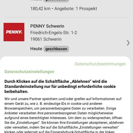
180,42 km • Angebote: 1 Prospekt
PENNY Schwerin
Friedrich-Engels-Str. 1-2
19061 Schwerin
❯
Heute
geschlossen
178,19 km • Angebote: 1 Prospekt
Datenschutzbestimmungen
Datenschutzeinstellungen
Netto Schwerin
Durch Klicken auf die Schaltfläche „Ablehnen“ wird die
Blumenbrink 64
Standardeinstellung nur für unbedingt erforderliche cookie
19061 Schwerin
❯
beibehalten.
Heute
geschlossen
Wir und unsere Partner speichern und/oder greifen auf Informationen auf
einem Gerät zu, wie z. B. eindeutige IDs in cookie und anderen
178,95 km • Angebote: 1 Prospekt
Browserspeichern, um personenbezogene Daten zu verarbeiten. Einige
Anbieter verarbeiten Ihre personenbezogenen Daten möglicherweise
aufgrund eines berechtigten Interesses. Um dem zu widersprechen, öffnen
Sie die „Einstellungen“. Sie können Ihre Einstellungen akzeptieren, ablehnen
Netto Schwerin-Krebsförde Schwerin-
oder verwalten, indem Sie auf die Schaltfläche „Einstellungen verwalten“
Krebsförden
klicken oder jederzeit auf die Fingerabdruck-Schaltfläche in der linken