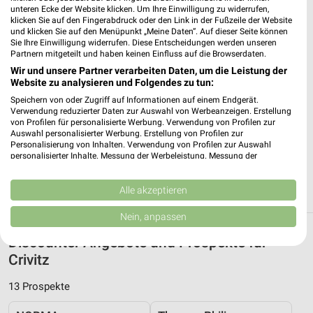
unteren Ecke der Website klicken. Um Ihre Einwilligung zu widerrufen,
Karl-Kleinschmidt-Straße 24
klicken Sie auf den Fingerabdruck oder den Link in der Fußzeile der Website
❯
19061 Schwerin-Krebsförden
und klicken Sie auf den Menüpunkt „Meine Daten“. Auf dieser Seite können
Sie Ihre Einwilligung widerrufen. Diese Entscheidungen werden unseren
Heute
geschlossen
Partnern mitgeteilt und haben keinen Einfluss auf die Browserdaten.
Wir und unsere Partner verarbeiten Daten, um die Leistung der
179,12 km • Angebote: 1 Prospekt
Website zu analysieren und Folgendes zu tun:
Speichern von oder Zugriff auf Informationen auf einem Endgerät.
Verwendung reduzierter Daten zur Auswahl von Werbeanzeigen. Erstellung
Netto Marken-Discount Schwerin
von Profilen für personalisierte Werbung. Verwendung von Profilen zur
Schelfstr. 30
Auswahl personalisierter Werbung. Erstellung von Profilen zur
Personalisierung von Inhalten. Verwendung von Profilen zur Auswahl
19053 Schwerin
❯
personalisierter Inhalte. Messung der Werbeleistung. Messung der
Performance von Inhalten. Analyse von Zielgruppen durch Statistiken oder
Heute
geschlossen
Kombinationen von Daten aus verschiedenen Quellen. Entwicklung und
Verbesserung der Angebote. Verwendung reduzierter Daten zur Auswahl
Alle akzeptieren
181,55 km • Angebote: 3 Prospekte
von Inhalten.
Daten können außerhalb der Europäischen Union weitergegeben und in die
Nein, anpassen
USA gesendet werden.
Ihre Einwilligung und die cookie Richtlinie gelten ausschließlich für diese
Discounter Angebote und Prospekte für
Website/App.
Crivitz
Partnerliste anzeigen (1 IAB-Anbieter)
13 Prospekte
Wir nutzen Ihre Daten für folgende Zwecke:
IAB-Verarbeitungszwecke: