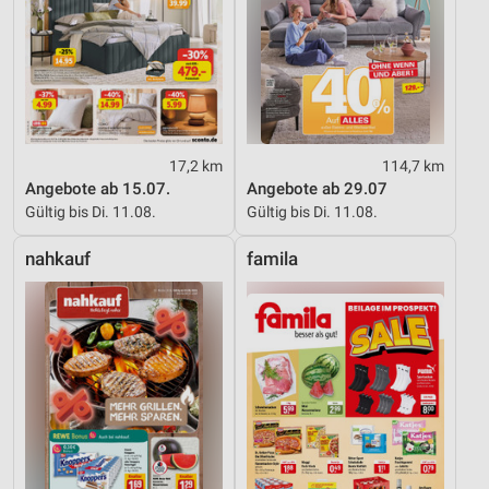
17,2 km
114,7 km
Angebote ab 15.07.
Angebote ab 29.07
Gültig bis Di. 11.08.
Gültig bis Di. 11.08.
nahkauf
famila