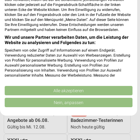
Dieter Knoll
Wohnen Spezial
klicken oder jederzeit auf die Fingerabdruck-Schaltfläche in der linken
Gültig bis Fr. 14.08.
Gültig bis Fr. 14.08.
unteren Ecke der Website klicken. Um Ihre Einwilligung zu widerrufen,
klicken Sie auf den Fingerabdruck oder den Link in der Fußzeile der Website
und klicken Sie auf den Menüpunkt „Meine Daten“. Auf dieser Seite können
Kaufland
XXXLutz
Sie Ihre Einwilligung widerrufen. Diese Entscheidungen werden unseren
Partnern mitgeteilt und haben keinen Einfluss auf die Browserdaten.
Wir und unsere Partner verarbeiten Daten, um die Leistung der
Website zu analysieren und Folgendes zu tun:
Speichern von oder Zugriff auf Informationen auf einem Endgerät.
Verwendung reduzierter Daten zur Auswahl von Werbeanzeigen. Erstellung
von Profilen für personalisierte Werbung. Verwendung von Profilen zur
Auswahl personalisierter Werbung. Erstellung von Profilen zur
Personalisierung von Inhalten. Verwendung von Profilen zur Auswahl
personalisierter Inhalte. Messung der Werbeleistung. Messung der
Performance von Inhalten. Analyse von Zielgruppen durch Statistiken oder
Kombinationen von Daten aus verschiedenen Quellen. Entwicklung und
Verbesserung der Angebote. Verwendung reduzierter Daten zur Auswahl
Alle akzeptieren
von Inhalten.
Daten können außerhalb der Europäischen Union weitergegeben und in die
Nein, anpassen
USA gesendet werden.
Ihre Einwilligung und die cookie Richtlinie gelten ausschließlich für diese
12,1 km
18,3 km
Website/App.
Angebote ab 06.08.
Badezimmer-Testerinnen
Partnerliste anzeigen (1 IAB-Anbieter)
Gültig bis Mi. 12.08.
Noch heute gültig
Wir nutzen Ihre Daten für folgende Zwecke: