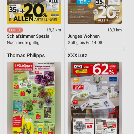
18,3 km
18,3 km
Schlafzimmer Spezial
Junges Wohnen
Noch heute gültig
Gültig bis Fr. 14.08.
Thomas Philipps
XXXLutz