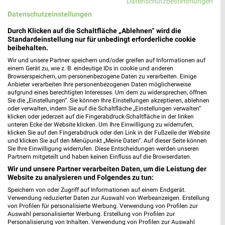
Datenschutzbestimmungen
Datenschutzeinstellungen
Biomärkte Angebote und Prospekte für
Crivitz
Durch Klicken auf die Schaltfläche „Ablehnen“ wird die
Standardeinstellung nur für unbedingt erforderliche cookie
beibehalten.
3 Prospekte
Wir und unsere Partner speichern und/oder greifen auf Informationen auf
einem Gerät zu, wie z. B. eindeutige IDs in cookie und anderen
BioMarkt
Vitalia
Browserspeichern, um personenbezogene Daten zu verarbeiten. Einige
Anbieter verarbeiten Ihre personenbezogenen Daten möglicherweise
aufgrund eines berechtigten Interesses. Um dem zu widersprechen, öffnen
Sie die „Einstellungen“. Sie können Ihre Einstellungen akzeptieren, ablehnen
oder verwalten, indem Sie auf die Schaltfläche „Einstellungen verwalten“
klicken oder jederzeit auf die Fingerabdruck-Schaltfläche in der linken
unteren Ecke der Website klicken. Um Ihre Einwilligung zu widerrufen,
klicken Sie auf den Fingerabdruck oder den Link in der Fußzeile der Website
und klicken Sie auf den Menüpunkt „Meine Daten“. Auf dieser Seite können
Sie Ihre Einwilligung widerrufen. Diese Entscheidungen werden unseren
Partnern mitgeteilt und haben keinen Einfluss auf die Browserdaten.
Wir und unsere Partner verarbeiten Daten, um die Leistung der
Website zu analysieren und Folgendes zu tun:
Speichern von oder Zugriff auf Informationen auf einem Endgerät.
Verwendung reduzierter Daten zur Auswahl von Werbeanzeigen. Erstellung
von Profilen für personalisierte Werbung. Verwendung von Profilen zur
Auswahl personalisierter Werbung. Erstellung von Profilen zur
16,9 km
16,6 km
Personalisierung von Inhalten. Verwendung von Profilen zur Auswahl