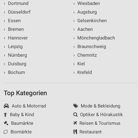
›
Dortmund
›
Wiesbaden
Geräte anhand von aktiv angeforderten
›
Düsseldorf
›
Augsburg
Informationen identifizieren
›
Essen
›
Gelsenkirchen
Nicht-IAB-Verarbeitungszwecke:
›
Bremen
›
Aachen
Notwendig
›
Hannover
›
Mönchengladbach
Performance
›
Leipzig
›
Braunschweig
›
Nürnberg
›
Chemnitz
Funktional
›
Duisburg
›
Kiel
Werbung
›
Bochum
›
Krefeld
Top Kategorien
Auto & Motorrad
Mode & Bekleidung
Baby & Kind
Optiker & Hörakustik
Baumärkte
Reisen & Tourismus
Biomärkte
Restaurant