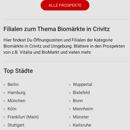
ALLE PROSPEKTE
Erstellung von Profilen zur Personalisierung
von Inhalten
Verwendung von Profilen zur Auswahl
Filialen zum Thema Biomärkte in Crivitz
personalisierter Inhalte
Hier findest Du Öffnungszeiten und Filialen der Kategorie
Messung der Werbeleistung
Biomärkte in Crivitz und Umgebung. Blättere in den Prospekten
von z.B. Vitalia und BioMarkt und vielen mehr.
Messung der Performance von Inhalten
Analyse von Zielgruppen durch Statistiken oder
Top Städte
Kombinationen von Daten aus verschiedenen
Quellen
›
Berlin
›
Wuppertal
Entwicklung und Verbesserung der Angebote
›
Hamburg
›
Bielefeld
›
München
›
Bonn
Verwendung reduzierter Daten zur Auswahl von
Inhalten
›
Köln
›
Mannheim
IAB-Besonderheiten:
›
Frankfurt (Main)
›
Münster
Verwendung genauer Standortdaten
›
Stuttgart
›
Karlsruhe