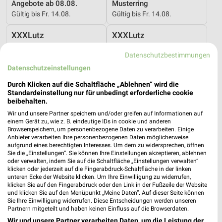
Angebote ab 08.08.
Musterring
Gültig bis Fr. 14.08.
Gültig bis Fr. 14.08.
XXXLutz
XXXLutz
Datenschutzbestimmungen
Datenschutzeinstellungen
Durch Klicken auf die Schaltfläche „Ablehnen“ wird die
Standardeinstellung nur für unbedingt erforderliche cookie
beibehalten.
Wir und unsere Partner speichern und/oder greifen auf Informationen auf
einem Gerät zu, wie z. B. eindeutige IDs in cookie und anderen
Browserspeichern, um personenbezogene Daten zu verarbeiten. Einige
Anbieter verarbeiten Ihre personenbezogenen Daten möglicherweise
aufgrund eines berechtigten Interesses. Um dem zu widersprechen, öffnen
Sie die „Einstellungen“. Sie können Ihre Einstellungen akzeptieren, ablehnen
oder verwalten, indem Sie auf die Schaltfläche „Einstellungen verwalten“
klicken oder jederzeit auf die Fingerabdruck-Schaltfläche in der linken
unteren Ecke der Website klicken. Um Ihre Einwilligung zu widerrufen,
44,9 km
44,9 km
klicken Sie auf den Fingerabdruck oder den Link in der Fußzeile der Website
Wohnideen so individuell wie du!
Gartenmöbel-Abverkauf
und klicken Sie auf den Menüpunkt „Meine Daten“. Auf dieser Seite können
Sie Ihre Einwilligung widerrufen. Diese Entscheidungen werden unseren
Gültig bis Fr. 14.08.
Gültig bis Fr. 28.08.
Partnern mitgeteilt und haben keinen Einfluss auf die Browserdaten.
Wir und unsere Partner verarbeiten Daten, um die Leistung der