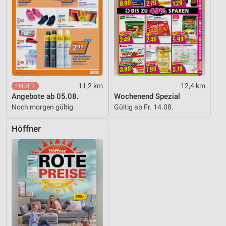
Verwendung reduzierter Daten zur Auswahl von
Inhalten
IAB-Besonderheiten:
Verwendung genauer Standortdaten
Geräte anhand von aktiv angeforderten
Informationen identifizieren
11,2 km
12,4 km
Nicht-IAB-Verarbeitungszwecke:
Angebote ab 05.08.
Wochenend Spezial
Noch morgen gültig
Gültig ab Fr. 14.08.
Notwendig
Performance
Höffner
Funktional
Werbung