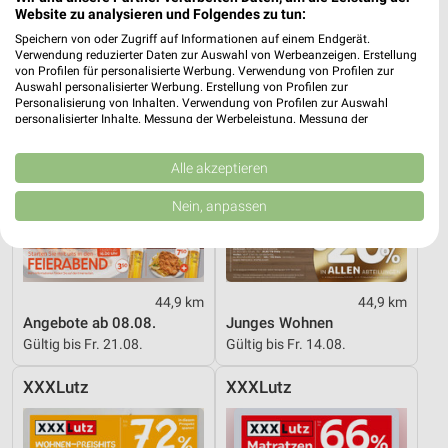
XXXLutz
XXXLutz
Website zu analysieren und Folgendes zu tun:
Speichern von oder Zugriff auf Informationen auf einem Endgerät.
Verwendung reduzierter Daten zur Auswahl von Werbeanzeigen. Erstellung
von Profilen für personalisierte Werbung. Verwendung von Profilen zur
Auswahl personalisierter Werbung. Erstellung von Profilen zur
Personalisierung von Inhalten. Verwendung von Profilen zur Auswahl
personalisierter Inhalte. Messung der Werbeleistung. Messung der
Performance von Inhalten. Analyse von Zielgruppen durch Statistiken oder
Kombinationen von Daten aus verschiedenen Quellen. Entwicklung und
Verbesserung der Angebote. Verwendung reduzierter Daten zur Auswahl
Alle akzeptieren
von Inhalten.
Daten können außerhalb der Europäischen Union weitergegeben und in die
Nein, anpassen
USA gesendet werden.
Ihre Einwilligung und die cookie Richtlinie gelten ausschließlich für diese
Website/App.
Partnerliste anzeigen (1 IAB-Anbieter)
44,9 km
44,9 km
Wir nutzen Ihre Daten für folgende Zwecke:
Angebote ab 08.08.
Junges Wohnen
IAB-Verarbeitungszwecke:
Gültig bis Fr. 21.08.
Gültig bis Fr. 14.08.
Speichern von oder Zugriff auf Informationen
auf einem Endgerät
XXXLutz
XXXLutz
Verwendung reduzierter Daten zur Auswahl von
Werbeanzeigen