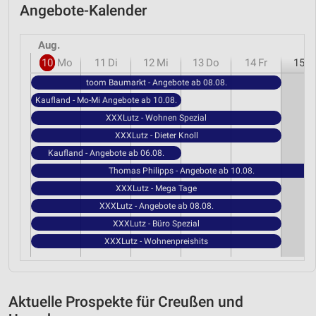
Angebote-Kalender
Aug.
10
Mo
11
Di
12
Mi
13
Do
14
Fr
15
S
toom Baumarkt - Angebote ab 08.08.
Kaufland - Mo-Mi Angebote ab 10.08.
XXXLutz - Wohnen Spezial
XXXLutz - Dieter Knoll
Kaufland - Angebote ab 06.08.
Thomas Philipps - Angebote ab 10.08.
XXXLutz - Mega Tage
XXXLutz - Angebote ab 08.08.
XXXLutz - Büro Spezial
XXXLutz - Wohnenpreishits
Aktuelle Prospekte für Creußen und