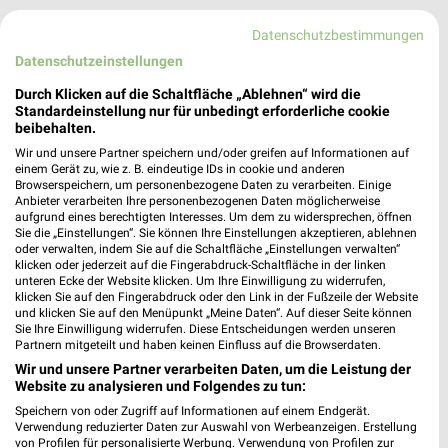
1 Prospekt
Datenschutzbestimmungen
Datenschutzeinstellungen
Dehner
Durch Klicken auf die Schaltfläche „Ablehnen“ wird die
Standardeinstellung nur für unbedingt erforderliche cookie
beibehalten.
Wir und unsere Partner speichern und/oder greifen auf Informationen auf
einem Gerät zu, wie z. B. eindeutige IDs in cookie und anderen
Browserspeichern, um personenbezogene Daten zu verarbeiten. Einige
Anbieter verarbeiten Ihre personenbezogenen Daten möglicherweise
aufgrund eines berechtigten Interesses. Um dem zu widersprechen, öffnen
Sie die „Einstellungen“. Sie können Ihre Einstellungen akzeptieren, ablehnen
oder verwalten, indem Sie auf die Schaltfläche „Einstellungen verwalten“
klicken oder jederzeit auf die Fingerabdruck-Schaltfläche in der linken
unteren Ecke der Website klicken. Um Ihre Einwilligung zu widerrufen,
klicken Sie auf den Fingerabdruck oder den Link in der Fußzeile der Website
und klicken Sie auf den Menüpunkt „Meine Daten“. Auf dieser Seite können
Sie Ihre Einwilligung widerrufen. Diese Entscheidungen werden unseren
Partnern mitgeteilt und haben keinen Einfluss auf die Browserdaten.
44,1 km
Wir und unsere Partner verarbeiten Daten, um die Leistung der
Gartenmöbeltrends 2026
Website zu analysieren und Folgendes zu tun:
Gültig 2026
Speichern von oder Zugriff auf Informationen auf einem Endgerät.
Verwendung reduzierter Daten zur Auswahl von Werbeanzeigen. Erstellung
von Profilen für personalisierte Werbung. Verwendung von Profilen zur