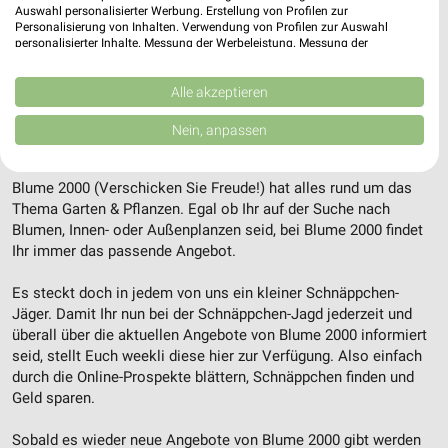
ALLE PROSPEKTE
Auswahl personalisierter Werbung. Erstellung von Profilen zur
Personalisierung von Inhalten. Verwendung von Profilen zur Auswahl
personalisierter Inhalte. Messung der Werbeleistung. Messung der
Performance von Inhalten. Analyse von Zielgruppen durch Statistiken oder
Kombinationen von Daten aus verschiedenen Quellen. Entwicklung und
Blume 2000 Angebote für Bayreuth
Verbesserung der Angebote. Verwendung reduzierter Daten zur Auswahl
Alle akzeptieren
von Inhalten.
Daten können außerhalb der Europäischen Union weitergegeben und in die
Hier findest Du aktuelle Angebote und Prospekte von Blume
Nein, anpassen
USA gesendet werden.
2000 in der Umgebung von Bayreuth.
Ihre Einwilligung und die cookie Richtlinie gelten ausschließlich für diese
Website/App.
Blume 2000 (Verschicken Sie Freude!) hat alles rund um das
Partnerliste anzeigen (1 IAB-Anbieter)
Thema Garten & Pflanzen. Egal ob Ihr auf der Suche nach
Blumen, Innen- oder Außenplanzen seid, bei Blume 2000 findet
Wir nutzen Ihre Daten für folgende Zwecke:
Ihr immer das passende Angebot.
IAB-Verarbeitungszwecke:
Speichern von oder Zugriff auf Informationen
Es steckt doch in jedem von uns ein kleiner Schnäppchen-
auf einem Endgerät
Jäger. Damit Ihr nun bei der Schnäppchen-Jagd jederzeit und
überall über die aktuellen Angebote von Blume 2000 informiert
Verwendung reduzierter Daten zur Auswahl von
seid, stellt Euch weekli diese hier zur Verfügung. Also einfach
Werbeanzeigen
durch die Online-Prospekte blättern, Schnäppchen finden und
Geld sparen.
Erstellung von Profilen für personalisierte
Werbung
Sobald es wieder neue Angebote von Blume 2000 gibt werden