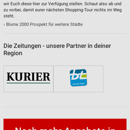
Verwendung von Profilen zur Auswahl
wir Euch diese hier zur Verfügung stellen. Schaut also ab und
personalisierter Werbung
zu vorbei, damit eurer nächsten Shopping-Tour nichts im Weg
steht.
Erstellung von Profilen zur Personalisierung
›
Blume 2000 Prospekt für weitere Städte
von Inhalten
Verwendung von Profilen zur Auswahl
personalisierter Inhalte
Die Zeitungen - unsere Partner in deiner
Region
Messung der Werbeleistung
Messung der Performance von Inhalten
Analyse von Zielgruppen durch Statistiken oder
Kombinationen von Daten aus verschiedenen
Quellen
Entwicklung und Verbesserung der Angebote
Verwendung reduzierter Daten zur Auswahl von
Inhalten
IAB-Besonderheiten: