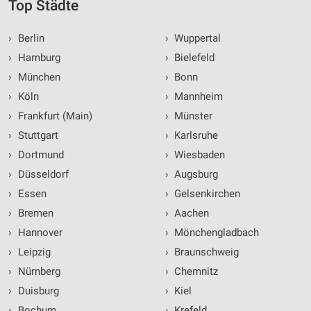
Top Städte
›
Berlin
›
Wuppertal
›
Hamburg
›
Bielefeld
›
München
›
Bonn
›
Köln
›
Mannheim
›
Frankfurt (Main)
›
Münster
›
Stuttgart
›
Karlsruhe
›
Dortmund
›
Wiesbaden
›
Düsseldorf
›
Augsburg
›
Essen
›
Gelsenkirchen
›
Bremen
›
Aachen
›
Hannover
›
Mönchengladbach
›
Leipzig
›
Braunschweig
›
Nürnberg
›
Chemnitz
›
Duisburg
›
Kiel
›
Bochum
›
Krefeld