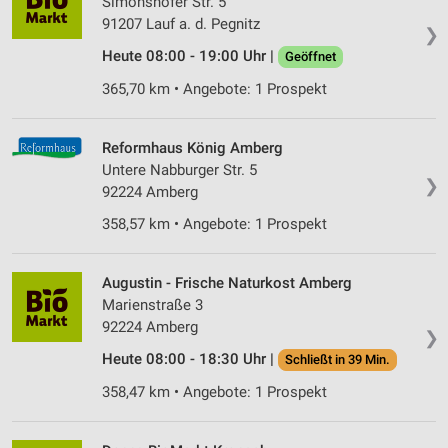
Simonshofer Str. 5
Speichern von oder Zugriff auf Informationen
91207 Lauf a. d. Pegnitz
❯
auf einem Endgerät
Heute 08:00 - 19:00 Uhr |
Geöffnet
Verwendung reduzierter Daten zur Auswahl von
365,70 km • Angebote: 1 Prospekt
Werbeanzeigen
Erstellung von Profilen für personalisierte
Reformhaus König Amberg
Werbung
Untere Nabburger Str. 5
❯
92224 Amberg
Verwendung von Profilen zur Auswahl
personalisierter Werbung
358,57 km • Angebote: 1 Prospekt
Erstellung von Profilen zur Personalisierung
von Inhalten
Augustin - Frische Naturkost Amberg
Marienstraße 3
Verwendung von Profilen zur Auswahl
personalisierter Inhalte
92224 Amberg
❯
Heute 08:00 - 18:30 Uhr |
Schließt in 39 Min.
Messung der Werbeleistung
358,47 km • Angebote: 1 Prospekt
Messung der Performance von Inhalten
Analyse von Zielgruppen durch Statistiken oder