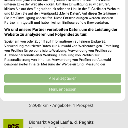
91301 Forchheim
❯
unteren Ecke der Website klicken. Um Ihre Einwilligung zu widerrufen,
klicken Sie auf den Fingerabdruck oder den Link in der Fußzeile der Website
Heute 08:00 - 19:00 Uhr |
Geöffnet
und klicken Sie auf den Menüpunkt „Meine Daten“. Auf dieser Seite können
Sie Ihre Einwilligung widerrufen. Diese Entscheidungen werden unseren
351,40 km • Angebote: 1 Prospekt
Partnern mitgeteilt und haben keinen Einfluss auf die Browserdaten.
Wir und unsere Partner verarbeiten Daten, um die Leistung der
Website zu analysieren und Folgendes zu tun:
Reformhaus Sander Weiden
Speichern von oder Zugriff auf Informationen auf einem Endgerät.
Oberer Markt 25
❯
Verwendung reduzierter Daten zur Auswahl von Werbeanzeigen. Erstellung
92637 Weiden
von Profilen für personalisierte Werbung. Verwendung von Profilen zur
Auswahl personalisierter Werbung. Erstellung von Profilen zur
327,79 km • Angebote: 1 Prospekt
Personalisierung von Inhalten. Verwendung von Profilen zur Auswahl
personalisierter Inhalte. Messung der Werbeleistung. Messung der
Performance von Inhalten. Analyse von Zielgruppen durch Statistiken oder
Kombinationen von Daten aus verschiedenen Quellen. Entwicklung und
eseo Naturmarkt Weiden
Verbesserung der Angebote. Verwendung reduzierter Daten zur Auswahl
Alle akzeptieren
Untere Bauscherstr. 21
von Inhalten.
92637 Weiden
Daten können außerhalb der Europäischen Union weitergegeben und in die
Nein, anpassen
❯
USA gesendet werden.
Heute 08:00 - 19:00 Uhr |
Geöffnet
Ihre Einwilligung und die cookie Richtlinie gelten ausschließlich für diese
Website/App.
329,48 km • Angebote: 1 Prospekt
Partnerliste anzeigen (1 IAB-Anbieter)
Wir nutzen Ihre Daten für folgende Zwecke:
Biomarkt Vogel Lauf a. d. Pegnitz
IAB-Verarbeitungszwecke: