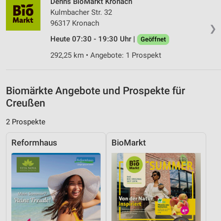
Denns BioMarkt Kronach
Kombinationen von Daten aus verschiedenen
Kulmbacher Str. 32
Quellen
96317 Kronach
❯
Entwicklung und Verbesserung der Angebote
Heute 07:30 - 19:30 Uhr |
Geöffnet
292,25 km • Angebote: 1 Prospekt
Verwendung reduzierter Daten zur Auswahl von
Inhalten
IAB-Besonderheiten:
Biomärkte Angebote und Prospekte für
Verwendung genauer Standortdaten
Creußen
Geräte anhand von aktiv angeforderten
2 Prospekte
Informationen identifizieren
Reformhaus
BioMarkt
Nicht-IAB-Verarbeitungszwecke:
Notwendig
Performance
Funktional
Werbung