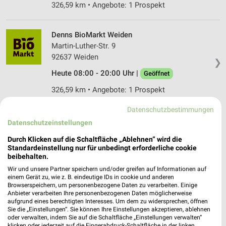
326,59 km • Angebote: 1 Prospekt
Denns BioMarkt Weiden
Martin-Luther-Str. 9
92637 Weiden
❯
Heute 08:00 - 20:00 Uhr |
Geöffnet
326,59 km • Angebote: 1 Prospekt
Datenschutzbestimmungen
Biomarkt Vogel Eckental
Datenschutzeinstellungen
Dr.-Otto-Leich-Str. 8
Durch Klicken auf die Schaltfläche „Ablehnen“ wird die
90542 Eckental
❯
Standardeinstellung nur für unbedingt erforderliche cookie
beibehalten.
Heute 08:00 - 19:00 Uhr |
Geöffnet
Wir und unsere Partner speichern und/oder greifen auf Informationen auf
361,59 km • Angebote: 1 Prospekt
einem Gerät zu, wie z. B. eindeutige IDs in cookie und anderen
Browserspeichern, um personenbezogene Daten zu verarbeiten. Einige
Anbieter verarbeiten Ihre personenbezogenen Daten möglicherweise
aufgrund eines berechtigten Interesses. Um dem zu widersprechen, öffnen
Denns BioMarkt Forchheim
Sie die „Einstellungen“. Sie können Ihre Einstellungen akzeptieren, ablehnen
Seltsamplatz 19/21
oder verwalten, indem Sie auf die Schaltfläche „Einstellungen verwalten“
klicken oder jederzeit auf die Fingerabdruck-Schaltfläche in der linken