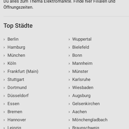
Du alles zum Thema Elektromärkte. Finde hier Filialen und
Öffnungszeiten.
Top Städte
›
Berlin
›
Wuppertal
›
Hamburg
›
Bielefeld
›
München
›
Bonn
›
Köln
›
Mannheim
›
Frankfurt (Main)
›
Münster
›
Stuttgart
›
Karlsruhe
›
Dortmund
›
Wiesbaden
›
Düsseldorf
›
Augsburg
›
Essen
›
Gelsenkirchen
›
Bremen
›
Aachen
›
Hannover
›
Mönchengladbach
›
Leipzig
›
Braunschweig