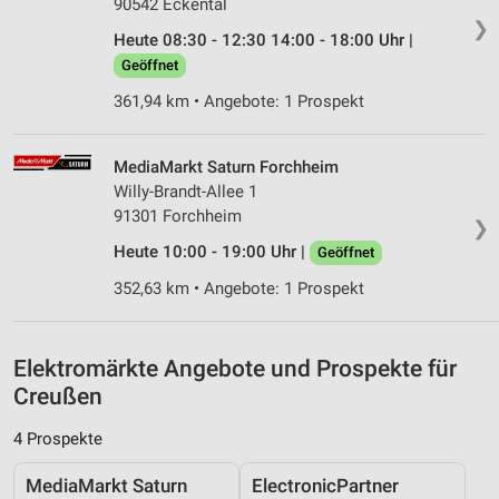
90542 Eckental
❯
Heute 08:30 - 12:30 14:00 - 18:00 Uhr |
Analyse von Zielgruppen durch Statistiken oder
Kombinationen von Daten aus verschiedenen
Geöffnet
Quellen
361,94 km • Angebote: 1 Prospekt
Entwicklung und Verbesserung der Angebote
MediaMarkt Saturn Forchheim
Verwendung reduzierter Daten zur Auswahl von
Willy-Brandt-Allee 1
Inhalten
91301 Forchheim
❯
IAB-Besonderheiten:
Heute 10:00 - 19:00 Uhr |
Geöffnet
Verwendung genauer Standortdaten
352,63 km • Angebote: 1 Prospekt
Geräte anhand von aktiv angeforderten
Informationen identifizieren
Elektromärkte Angebote und Prospekte für
Nicht-IAB-Verarbeitungszwecke:
Creußen
Notwendig
4 Prospekte
Performance
MediaMarkt Saturn
ElectronicPartner
Funktional