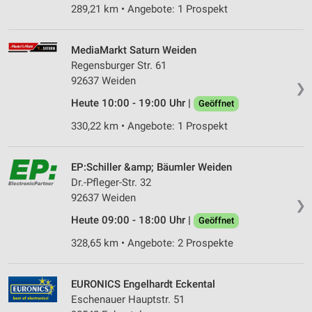
Wir nutzen Ihre Daten für folgende Zwecke:
289,21 km • Angebote: 1 Prospekt
IAB-Verarbeitungszwecke:
Speichern von oder Zugriff auf Informationen
MediaMarkt Saturn Weiden
auf einem Endgerät
Regensburger Str. 61
92637 Weiden
Verwendung reduzierter Daten zur Auswahl von
❯
Werbeanzeigen
Heute 10:00 - 19:00 Uhr |
Geöffnet
Erstellung von Profilen für personalisierte
330,22 km • Angebote: 1 Prospekt
Werbung
Verwendung von Profilen zur Auswahl
EP:Schiller &amp; Bäumler Weiden
personalisierter Werbung
Dr.-Pfleger-Str. 32
92637 Weiden
Erstellung von Profilen zur Personalisierung
❯
von Inhalten
Heute 09:00 - 18:00 Uhr |
Geöffnet
Verwendung von Profilen zur Auswahl
328,65 km • Angebote: 2 Prospekte
personalisierter Inhalte
Messung der Werbeleistung
EURONICS Engelhardt Eckental
Eschenauer Hauptstr. 51
Messung der Performance von Inhalten