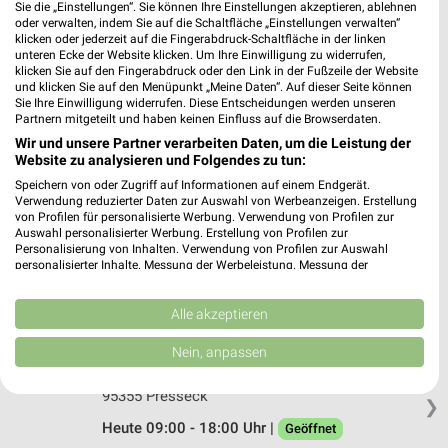
Sie die „Einstellungen“. Sie können Ihre Einstellungen akzeptieren, ablehnen
EURONICS Hofmann Münchberg
oder verwalten, indem Sie auf die Schaltfläche „Einstellungen verwalten“
Bahnhofstrasse 14
klicken oder jederzeit auf die Fingerabdruck-Schaltfläche in der linken
unteren Ecke der Website klicken. Um Ihre Einwilligung zu widerrufen,
95213 Münchberg
❯
klicken Sie auf den Fingerabdruck oder den Link in der Fußzeile der Website
und klicken Sie auf den Menüpunkt „Meine Daten“. Auf dieser Seite können
Heute 09:00 - 19:00 Uhr |
Geöffnet
Sie Ihre Einwilligung widerrufen. Diese Entscheidungen werden unseren
Partnern mitgeteilt und haben keinen Einfluss auf die Browserdaten.
282,31 km • Angebote: 1 Prospekt
Wir und unsere Partner verarbeiten Daten, um die Leistung der
Website zu analysieren und Folgendes zu tun:
EP:Lochner Forchheim
Speichern von oder Zugriff auf Informationen auf einem Endgerät.
Verwendung reduzierter Daten zur Auswahl von Werbeanzeigen. Erstellung
Bayreuther Str. 119
von Profilen für personalisierte Werbung. Verwendung von Profilen zur
91301 Forchheim
Auswahl personalisierter Werbung. Erstellung von Profilen zur
❯
Personalisierung von Inhalten. Verwendung von Profilen zur Auswahl
Heute 08:30 - 18:00 Uhr |
Geöffnet
personalisierter Inhalte. Messung der Werbeleistung. Messung der
Performance von Inhalten. Analyse von Zielgruppen durch Statistiken oder
351,17 km • Angebote: 2 Prospekte
Kombinationen von Daten aus verschiedenen Quellen. Entwicklung und
Verbesserung der Angebote. Verwendung reduzierter Daten zur Auswahl
Alle akzeptieren
von Inhalten.
Daten können außerhalb der Europäischen Union weitergegeben und in die
EURONICS Graß Presseck
Nein, anpassen
USA gesendet werden.
Wartenfels 30
Ihre Einwilligung und die cookie Richtlinie gelten ausschließlich für diese
95355 Presseck
Website/App.
❯
Partnerliste anzeigen (1 IAB-Anbieter)
Heute 09:00 - 18:00 Uhr |
Geöffnet