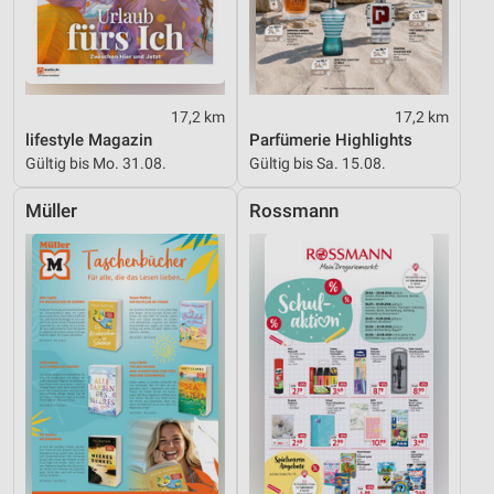
Erstellung von Profilen für personalisierte
Werbung
Verwendung von Profilen zur Auswahl
personalisierter Werbung
17,2 km
17,2 km
lifestyle Magazin
Parfümerie Highlights
Erstellung von Profilen zur Personalisierung
Gültig bis Mo. 31.08.
Gültig bis Sa. 15.08.
von Inhalten
Müller
Rossmann
Verwendung von Profilen zur Auswahl
personalisierter Inhalte
Messung der Werbeleistung
Messung der Performance von Inhalten
Analyse von Zielgruppen durch Statistiken oder
Kombinationen von Daten aus verschiedenen
Quellen
Entwicklung und Verbesserung der Angebote