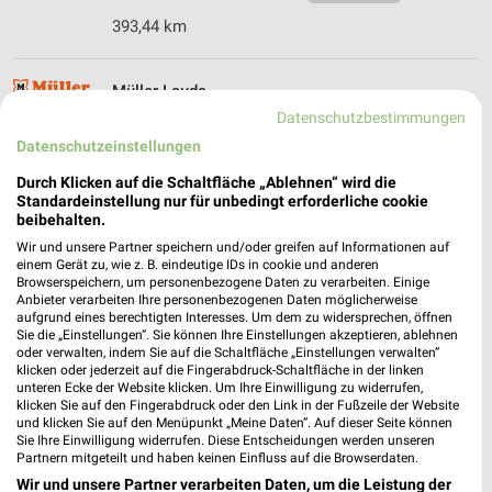
393,44 km
Müller Lauda
Tauberstr. 6
Datenschutzbestimmungen
97922 Lauda
Datenschutzeinstellungen
❯
Heute 08:30 - 20:00 Uhr |
Geschlossen
Durch Klicken auf die Schaltfläche „Ablehnen“ wird die
Standardeinstellung nur für unbedingt erforderliche cookie
417,59 km • Angebote: 4 Prospekte
beibehalten.
Wir und unsere Partner speichern und/oder greifen auf Informationen auf
einem Gerät zu, wie z. B. eindeutige IDs in cookie und anderen
Müller Bad Windsheim
Browserspeichern, um personenbezogene Daten zu verarbeiten. Einige
Westheimer Straße 4
Anbieter verarbeiten Ihre personenbezogenen Daten möglicherweise
aufgrund eines berechtigten Interesses. Um dem zu widersprechen, öffnen
91438 Bad Windsheim
❯
Sie die „Einstellungen“. Sie können Ihre Einstellungen akzeptieren, ablehnen
oder verwalten, indem Sie auf die Schaltfläche „Einstellungen verwalten“
Heute 08:30 - 19:30 Uhr |
Geschlossen
klicken oder jederzeit auf die Fingerabdruck-Schaltfläche in der linken
unteren Ecke der Website klicken. Um Ihre Einwilligung zu widerrufen,
395,79 km • Angebote: 4 Prospekte
klicken Sie auf den Fingerabdruck oder den Link in der Fußzeile der Website
und klicken Sie auf den Menüpunkt „Meine Daten“. Auf dieser Seite können
Sie Ihre Einwilligung widerrufen. Diese Entscheidungen werden unseren
Partnern mitgeteilt und haben keinen Einfluss auf die Browserdaten.
dm Bad Windsheim
Im Häspelein 11
Wir und unsere Partner verarbeiten Daten, um die Leistung der