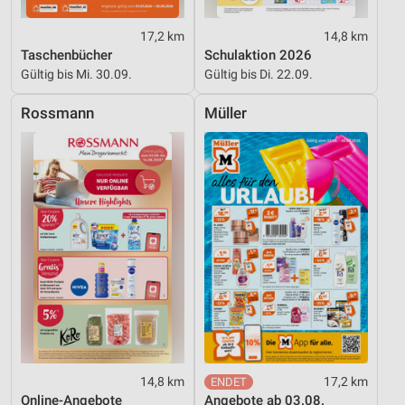
Verwendung reduzierter Daten zur Auswahl von
Inhalten
17,2 km
14,8 km
IAB-Besonderheiten:
Taschenbücher
Schulaktion 2026
Gültig bis Mi. 30.09.
Gültig bis Di. 22.09.
Verwendung genauer Standortdaten
Rossmann
Müller
Geräte anhand von aktiv angeforderten
Informationen identifizieren
Nicht-IAB-Verarbeitungszwecke:
Notwendig
Performance
Funktional
Werbung
14,8 km
17,2 km
Online-Angebote
Angebote ab 03.08.