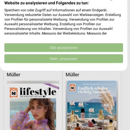
Website zu analysieren und Folgendes zu tun:
91438 Bad Windsheim
❯
Speichern von oder Zugriff auf Informationen auf einem Endgerät.
Heute 08:00 - 20:00 Uhr |
Geschlossen
Verwendung reduzierter Daten zur Auswahl von Werbeanzeigen. Erstellung
von Profilen für personalisierte Werbung. Verwendung von Profilen zur
394,35 km
Auswahl personalisierter Werbung. Erstellung von Profilen zur
Personalisierung von Inhalten. Verwendung von Profilen zur Auswahl
personalisierter Inhalte. Messung der Werbeleistung. Messung der
Performance von Inhalten. Analyse von Zielgruppen durch Statistiken oder
Kombinationen von Daten aus verschiedenen Quellen. Entwicklung und
Drogerie & Parfümerie Angebote und
Verbesserung der Angebote. Verwendung reduzierter Daten zur Auswahl
Alle akzeptieren
Prospekte für Creglingen
von Inhalten.
Daten können außerhalb der Europäischen Union weitergegeben und in die
Nein, anpassen
USA gesendet werden.
6 Prospekte
Ihre Einwilligung und die cookie Richtlinie gelten ausschließlich für diese
Website/App.
Müller
Müller
Partnerliste anzeigen (1 IAB-Anbieter)
Wir nutzen Ihre Daten für folgende Zwecke:
IAB-Verarbeitungszwecke:
Speichern von oder Zugriff auf Informationen
auf einem Endgerät
Verwendung reduzierter Daten zur Auswahl von
Werbeanzeigen