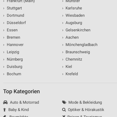
›
Frankfurt (Main)
›
Münster
›
Stuttgart
›
Karlsruhe
›
Dortmund
›
Wiesbaden
›
Düsseldorf
›
Augsburg
›
Essen
›
Gelsenkirchen
›
Bremen
›
Aachen
›
Hannover
›
Mönchengladbach
›
Leipzig
›
Braunschweig
›
Nürnberg
›
Chemnitz
›
Duisburg
›
Kiel
›
Bochum
›
Krefeld
Top Kategorien
Auto & Motorrad
Mode & Bekleidung
Baby & Kind
Optiker & Hörakustik
Baumärkte
Reisen & Tourismus