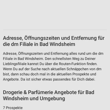
IAB-Verarbeitungszwecke:
Speichern von oder Zugriff auf Informationen
auf einem Endgerät
Verwendung reduzierter Daten zur Auswahl von
Werbeanzeigen
Adresse, Öffnungszeiten und Entfernung für
Erstellung von Profilen für personalisierte
Werbung
die dm Filiale in Bad Windsheim
Verwendung von Profilen zur Auswahl
Adresse, Öffnungszeiten und Entfernung alles rund um die dm
personalisierter Werbung
Filiale in Bad Windsheim. Den schnellsten Weg zu Deiner
Lieblingsfiliale kannst Du über die Routen-Funktion finden.
Erstellung von Profilen zur Personalisierung
Wenn Du auf der Suche nach aktuellen Schnäppchen von dm
von Inhalten
bist, dann schau doch mal in die aktuellen Prospekte und
Angebote. Da ist sicher etwas passendes für Dich dabei.
Verwendung von Profilen zur Auswahl
personalisierter Inhalte
Drogerie & Parfümerie Angebote für Bad
Messung der Werbeleistung
Windsheim und Umgebung
Messung der Performance von Inhalten
7 Prospekte