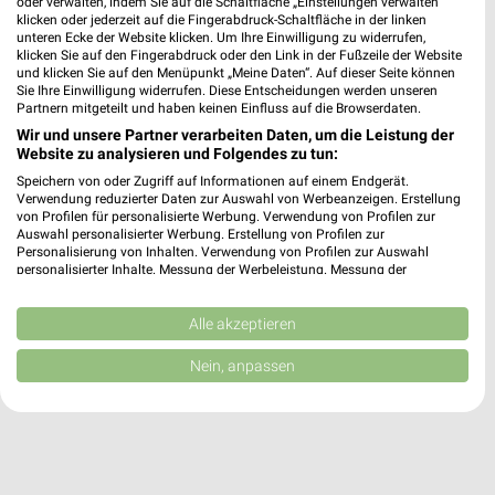
oder verwalten, indem Sie auf die Schaltfläche „Einstellungen verwalten“
Heute 08:00 - 20:00 Uhr |
Geschlossen
klicken oder jederzeit auf die Fingerabdruck-Schaltfläche in der linken
unteren Ecke der Website klicken. Um Ihre Einwilligung zu widerrufen,
22,56 km
klicken Sie auf den Fingerabdruck oder den Link in der Fußzeile der Website
und klicken Sie auf den Menüpunkt „Meine Daten“. Auf dieser Seite können
Sie Ihre Einwilligung widerrufen. Diese Entscheidungen werden unseren
dm Ansbach
Partnern mitgeteilt und haben keinen Einfluss auf die Browserdaten.
Rothenburger Straße 8B
Wir und unsere Partner verarbeiten Daten, um die Leistung der
Website zu analysieren und Folgendes zu tun:
91522 Ansbach
❯
Speichern von oder Zugriff auf Informationen auf einem Endgerät.
Heute 08:00 - 20:00 Uhr |
Geschlossen
Verwendung reduzierter Daten zur Auswahl von Werbeanzeigen. Erstellung
von Profilen für personalisierte Werbung. Verwendung von Profilen zur
24,52 km
Auswahl personalisierter Werbung. Erstellung von Profilen zur
Personalisierung von Inhalten. Verwendung von Profilen zur Auswahl
personalisierter Inhalte. Messung der Werbeleistung. Messung der
Performance von Inhalten. Analyse von Zielgruppen durch Statistiken oder
Kombinationen von Daten aus verschiedenen Quellen. Entwicklung und
Verbesserung der Angebote. Verwendung reduzierter Daten zur Auswahl
Alle akzeptieren
von Inhalten.
Daten können außerhalb der Europäischen Union weitergegeben und in die
Nein, anpassen
USA gesendet werden.
Ihre Einwilligung und die cookie Richtlinie gelten ausschließlich für diese
Website/App.
Partnerliste anzeigen (1 IAB-Anbieter)
Wir nutzen Ihre Daten für folgende Zwecke: