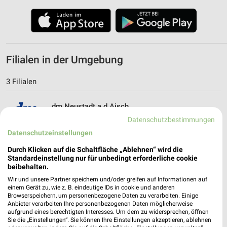
Filialen in der Umgebung
3 Filialen
dm Neustadt a.d.Aisch
Riedweg 10
Datenschutzbestimmungen
91413 Neustadt a.d.Aisch
❯
Datenschutzeinstellungen
Heute 08:00 - 20:00 Uhr |
Geschlossen
Durch Klicken auf die Schaltfläche „Ablehnen“ wird die
Standardeinstellung nur für unbedingt erforderliche cookie
15,23 km
beibehalten.
Wir und unsere Partner speichern und/oder greifen auf Informationen auf
einem Gerät zu, wie z. B. eindeutige IDs in cookie und anderen
dm Rothenburg ob der Tauber
Browserspeichern, um personenbezogene Daten zu verarbeiten. Einige
Schlachthofstraße 33
Anbieter verarbeiten Ihre personenbezogenen Daten möglicherweise
aufgrund eines berechtigten Interesses. Um dem zu widersprechen, öffnen
91541 Rothenburg ob der Tauber
❯
Sie die „Einstellungen“. Sie können Ihre Einstellungen akzeptieren, ablehnen