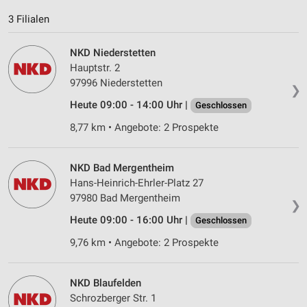
Inhalten
3 Filialen
IAB-Besonderheiten:
Verwendung genauer Standortdaten
NKD Niederstetten
Hauptstr. 2
Geräte anhand von aktiv angeforderten
97996 Niederstetten
Informationen identifizieren
❯
Heute 09:00 - 14:00 Uhr |
Geschlossen
Nicht-IAB-Verarbeitungszwecke:
8,77 km • Angebote: 2 Prospekte
Notwendig
Performance
NKD Bad Mergentheim
Hans-Heinrich-Ehrler-Platz 27
Funktional
97980 Bad Mergentheim
❯
Werbung
Heute 09:00 - 16:00 Uhr |
Geschlossen
9,76 km • Angebote: 2 Prospekte
NKD Blaufelden
Schrozberger Str. 1