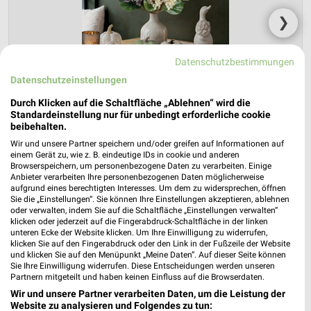
❯
Datenschutzbestimmungen
Datenschutzeinstellungen
Durch Klicken auf die Schaltfläche „Ablehnen“ wird die
Standardeinstellung nur für unbedingt erforderliche cookie
beibehalten.
Wir und unsere Partner speichern und/oder greifen auf Informationen auf
einem Gerät zu, wie z. B. eindeutige IDs in cookie und anderen
Browserspeichern, um personenbezogene Daten zu verarbeiten. Einige
NKD Prospekt für Weikersheim ab Mo.
Anbieter verarbeiten Ihre personenbezogenen Daten möglicherweise
den 03.08.
aufgrund eines berechtigten Interesses. Um dem zu widersprechen, öffnen
Sie die „Einstellungen“. Sie können Ihre Einstellungen akzeptieren, ablehnen
oder verwalten, indem Sie auf die Schaltfläche „Einstellungen verwalten“
Herbstliche Deko-Woche
klicken oder jederzeit auf die Fingerabdruck-Schaltfläche in der linken
Gültig von 03. Aug. bis 01. Sep.
unteren Ecke der Website klicken. Um Ihre Einwilligung zu widerrufen,
klicken Sie auf den Fingerabdruck oder den Link in der Fußzeile der Website
📅
Kalendereintrag erstellen
und klicken Sie auf den Menüpunkt „Meine Daten“. Auf dieser Seite können
Sie Ihre Einwilligung widerrufen. Diese Entscheidungen werden unseren
Partnern mitgeteilt und haben keinen Einfluss auf die Browserdaten.
Wir und unsere Partner verarbeiten Daten, um die Leistung der
PROSPEKT BLÄTTERN
Website zu analysieren und Folgendes zu tun: