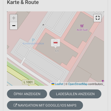
Karte & Route
+
⛶
−
Leaflet
|
©
OpenStreetMap
contributors
ÖPNV ANZEIGEN
LADESÄULEN ANZEIGEN
NAVIGATION MIT GOOGLE/IOS MAPS