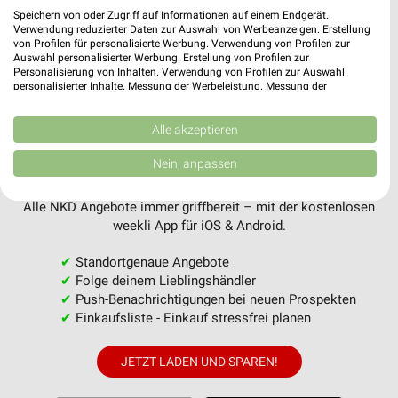
Speichern von oder Zugriff auf Informationen auf einem Endgerät.
Verwendung reduzierter Daten zur Auswahl von Werbeanzeigen. Erstellung
von Profilen für personalisierte Werbung. Verwendung von Profilen zur
MEHR PROSPEKTE
Auswahl personalisierter Werbung. Erstellung von Profilen zur
Personalisierung von Inhalten. Verwendung von Profilen zur Auswahl
personalisierter Inhalte. Messung der Werbeleistung. Messung der
Performance von Inhalten. Analyse von Zielgruppen durch Statistiken oder
Kombinationen von Daten aus verschiedenen Quellen. Entwicklung und
Verbesserung der Angebote. Verwendung reduzierter Daten zur Auswahl
Alle akzeptieren
von Inhalten.
Daten können außerhalb der Europäischen Union weitergegeben und in die
Nein, anpassen
weekli - Prospekte & Angebote App
USA gesendet werden.
Ihre Einwilligung und die cookie Richtlinie gelten ausschließlich für diese
Website/App.
Alle NKD Angebote immer griffbereit – mit der kostenlosen
weekli App für iOS & Android.
Partnerliste anzeigen (1 IAB-Anbieter)
Wir nutzen Ihre Daten für folgende Zwecke:
✔
Standortgenaue Angebote
IAB-Verarbeitungszwecke:
✔
Folge deinem Lieblingshändler
✔
Push-Benachrichtigungen bei neuen Prospekten
Speichern von oder Zugriff auf Informationen
auf einem Endgerät
✔
Einkaufsliste - Einkauf stressfrei planen
Verwendung reduzierter Daten zur Auswahl von
JETZT LADEN UND SPAREN!
Werbeanzeigen