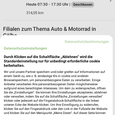
Heute 07:30 - 17:30 Uhr |
Geschlossen
314,05 km
Filialen zum Thema Auto & Motorrad in
Cölbe
Datenschutzbestimmungen
Hier findest Du Öffnungszeiten und Filialen der Kategorie Auto
Datenschutzeinstellungen
& Motorrad in Cölbe und Umgebung. Blättere in den Prospekten
von z.B. A.T.U, pitstop und POLO und vielen mehr.
Durch Klicken auf die Schaltfläche „Ablehnen“ wird die
Standardeinstellung nur für unbedingt erforderliche cookie
beibehalten.
Aktuelle Prospekte für Cölbe und Umgebung
Wir und unsere Partner speichern und/oder greifen auf Informationen auf
einem Gerät zu, wie z. B. eindeutige IDs in cookie und anderen
17 Prospekte
Browserspeichern, um personenbezogene Daten zu verarbeiten. Einige
Anbieter verarbeiten Ihre personenbezogenen Daten möglicherweise
hagebaumarkt
Lidl
aufgrund eines berechtigten Interesses. Um dem zu widersprechen, öffnen
Sie die „Einstellungen“. Sie können Ihre Einstellungen akzeptieren, ablehnen
oder verwalten, indem Sie auf die Schaltfläche „Einstellungen verwalten“
klicken oder jederzeit auf die Fingerabdruck-Schaltfläche in der linken
unteren Ecke der Website klicken. Um Ihre Einwilligung zu widerrufen,
klicken Sie auf den Fingerabdruck oder den Link in der Fußzeile der Website
und klicken Sie auf den Menüpunkt „Meine Daten“. Auf dieser Seite können