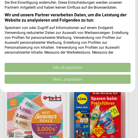
Sie Ihre Einwilligung widerrufen. Diese Entscheidungen werden unseren
Partnern mitgeteilt und haben keinen Einfluss auf die Browserdaten.
Wir und unsere Partner verarbeiten Daten, um die Leistung der
Website zu analysieren und Folgendes zu tun:
Speichern von oder Zugriff auf Informationen auf einem Endgerät.
Verwendung reduzierter Daten zur Auswahl von Werbeanzeigen. Erstellung
von Profilen für personalisierte Werbung. Verwendung von Profilen zur
Auswahl personalisierter Werbung. Erstellung von Profilen zur
Personalisierung von Inhalten. Verwendung von Profilen zur Auswahl
personalisierter Inhalte. Messung der Werbeleistung. Messung der
Performance von Inhalten. Analyse von Zielgruppen durch Statistiken oder
35,6 km
1,5 km
Kombinationen von Daten aus verschiedenen Quellen. Entwicklung und
Angebote ab 25.07.
Angebote ab 03.08.
Verbesserung der Angebote. Verwendung reduzierter Daten zur Auswahl
Alle akzeptieren
Noch morgen gültig
Noch morgen gültig
von Inhalten.
Daten können außerhalb der Europäischen Union weitergegeben und in die
Nein, anpassen
USA gesendet werden.
Opti Wohnwelt
Lidl
Ihre Einwilligung und die cookie Richtlinie gelten ausschließlich für diese
Website/App.
Partnerliste anzeigen (1 IAB-Anbieter)
Wir nutzen Ihre Daten für folgende Zwecke:
IAB-Verarbeitungszwecke:
Speichern von oder Zugriff auf Informationen
auf einem Endgerät