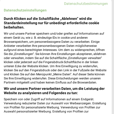
Datenschutzbestimmungen
Datenschutzeinstellungen
Durch Klicken auf die Schaltfläche „Ablehnen“ wird die
Standardeinstellung nur für unbedingt erforderliche cookie
beibehalten.
Wir und unsere Partner speichern und/oder greifen auf Informationen auf
einem Gerät zu, wie z. B. eindeutige IDs in cookie und anderen
Browserspeichern, um personenbezogene Daten zu verarbeiten. Einige
Anbieter verarbeiten Ihre personenbezogenen Daten möglicherweise
aufgrund eines berechtigten Interesses. Um dem zu widersprechen, öffnen
Sie die „Einstellungen“. Sie können Ihre Einstellungen akzeptieren, ablehnen
oder verwalten, indem Sie auf die Schaltfläche „Einstellungen verwalten“
klicken oder jederzeit auf die Fingerabdruck-Schaltfläche in der linken
Jetzt alle "Angebote für den Camping-Urlaub" Themen
unteren Ecke der Website klicken. Um Ihre Einwilligung zu widerrufen,
klicken Sie auf den Fingerabdruck oder den Link in der Fußzeile der Website
entdecken!
und klicken Sie auf den Menüpunkt „Meine Daten“. Auf dieser Seite können
Sie Ihre Einwilligung widerrufen. Diese Entscheidungen werden unseren
Partnern mitgeteilt und haben keinen Einfluss auf die Browserdaten.
Wir und unsere Partner verarbeiten Daten, um die Leistung der
MEHR PROSPEKTE
Website zu analysieren und Folgendes zu tun:
Speichern von oder Zugriff auf Informationen auf einem Endgerät.
Verwendung reduzierter Daten zur Auswahl von Werbeanzeigen. Erstellung
von Profilen für personalisierte Werbung. Verwendung von Profilen zur
Auswahl personalisierter Werbung. Erstellung von Profilen zur