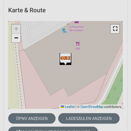
Karte & Route
+
⛶
−
Leaflet
|
©
OpenStreetMap
contributors
ÖPNV ANZEIGEN
LADESÄULEN ANZEIGEN