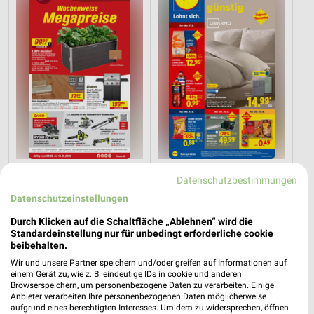
32,7 km
1,1 km
Datenschutzbestimmungen
Angebote ab 08.08.
Angebote ab 17.08.
Datenschutzeinstellungen
Gültig bis Fr. 14.08.
Gültig ab Mo. 17.08.
Durch Klicken auf die Schaltfläche „Ablehnen“ wird die
Kaufland
PENNY
Standardeinstellung nur für unbedingt erforderliche cookie
beibehalten.
Wir und unsere Partner speichern und/oder greifen auf Informationen auf
einem Gerät zu, wie z. B. eindeutige IDs in cookie und anderen
Browserspeichern, um personenbezogene Daten zu verarbeiten. Einige
Anbieter verarbeiten Ihre personenbezogenen Daten möglicherweise
aufgrund eines berechtigten Interesses. Um dem zu widersprechen, öffnen