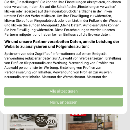
Sie die „Einstellungen“. Sie können Ihre Einstellungen akzeptieren, ablehnen
oder verwalten, indem Sie auf die Schaltfläche „Einstellungen verwalten“
klicken oder jederzeit auf die Fingerabdruck-Schaltfläche in der linken
unteren Ecke der Website klicken. Um Ihre Einwilligung zu widerrufen,
klicken Sie auf den Fingerabdruck oder den Link in der Fußzeile der Website
und klicken Sie auf den Menüpunkt „Meine Daten“. Auf dieser Seite können
Sie Ihre Einwilligung widerrufen. Diese Entscheidungen werden unseren
Partnern mitgeteilt und haben keinen Einfluss auf die Browserdaten.
Wir und unsere Partner verarbeiten Daten, um die Leistung der
Website zu analysieren und Folgendes zu tun:
1,2 km
1,5 km
Speichern von oder Zugriff auf Informationen auf einem Endgerät.
Mo-Mi Angebote ab 10.08.
Angebote ab 10.08.
Verwendung reduzierter Daten zur Auswahl von Werbeanzeigen. Erstellung
von Profilen für personalisierte Werbung. Verwendung von Profilen zur
Gültig ab Mo. 10.08.
Gültig ab Mo. 10.08.
Auswahl personalisierter Werbung. Erstellung von Profilen zur
Personalisierung von Inhalten. Verwendung von Profilen zur Auswahl
XXXLutz
XXXLutz
personalisierter Inhalte. Messung der Werbeleistung. Messung der
Performance von Inhalten. Analyse von Zielgruppen durch Statistiken oder
Kombinationen von Daten aus verschiedenen Quellen. Entwicklung und
Verbesserung der Angebote. Verwendung reduzierter Daten zur Auswahl
Alle akzeptieren
von Inhalten.
Daten können außerhalb der Europäischen Union weitergegeben und in die
Nein, anpassen
USA gesendet werden.
Ihre Einwilligung und die cookie Richtlinie gelten ausschließlich für diese
Website/App.
Partnerliste anzeigen (1 IAB-Anbieter)