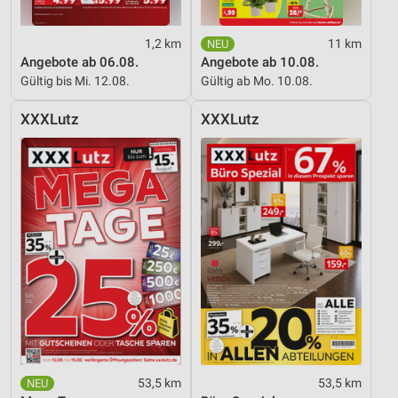
Analyse von Zielgruppen durch Statistiken oder
1,2 km
11 km
Kombinationen von Daten aus verschiedenen
Angebote ab 06.08.
Angebote ab 10.08.
Quellen
Gültig bis Mi. 12.08.
Gültig ab Mo. 10.08.
Entwicklung und Verbesserung der Angebote
XXXLutz
XXXLutz
Verwendung reduzierter Daten zur Auswahl von
Inhalten
IAB-Besonderheiten:
Verwendung genauer Standortdaten
Geräte anhand von aktiv angeforderten
Informationen identifizieren
Nicht-IAB-Verarbeitungszwecke:
Notwendig
Performance
53,5 km
53,5 km
Funktional