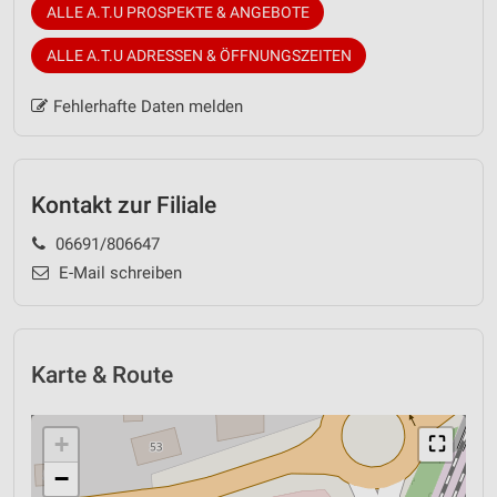
ALLE A.T.U PROSPEKTE & ANGEBOTE
ALLE A.T.U ADRESSEN & ÖFFNUNGSZEITEN
Fehlerhafte Daten melden
Kontakt zur Filiale
06691/806647
E-Mail schreiben
Karte & Route
+
⛶
−