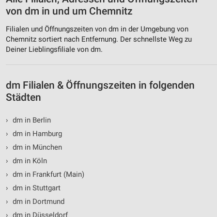
Erstellung von Profilen zur Personalisierung
von dm in und um Chemnitz
von Inhalten
Filialen und Öffnungszeiten von dm in der Umgebung von
Verwendung von Profilen zur Auswahl
Chemnitz sortiert nach Entfernung. Der schnellste Weg zu
personalisierter Inhalte
Deiner Lieblingsfiliale von dm.
Messung der Werbeleistung
Messung der Performance von Inhalten
dm Filialen & Öffnungszeiten in folgenden
Städten
Analyse von Zielgruppen durch Statistiken oder
Kombinationen von Daten aus verschiedenen
Quellen
›
dm in Berlin
›
dm in Hamburg
Entwicklung und Verbesserung der Angebote
›
dm in München
Verwendung reduzierter Daten zur Auswahl von
›
dm in Köln
Inhalten
›
dm in Frankfurt (Main)
IAB-Besonderheiten:
›
dm in Stuttgart
Verwendung genauer Standortdaten
›
dm in Dortmund
›
dm in Düsseldorf