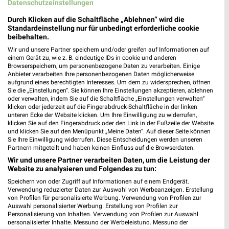
Datenschutzeinstellungen
dm Flöha
Durch Klicken auf die Schaltfläche „Ablehnen“ wird die
Standardeinstellung nur für unbedingt erforderliche cookie
Augustusburger Straße 96
beibehalten.
09557 Flöha
❯
Wir und unsere Partner speichern und/oder greifen auf Informationen auf
Heute 08:00 - 20:00 Uhr |
einem Gerät zu, wie z. B. eindeutige IDs in cookie und anderen
Öffnet in 52 Min.
Browserspeichern, um personenbezogene Daten zu verarbeiten. Einige
187,17 km
Anbieter verarbeiten Ihre personenbezogenen Daten möglicherweise
aufgrund eines berechtigten Interesses. Um dem zu widersprechen, öffnen
Sie die „Einstellungen“. Sie können Ihre Einstellungen akzeptieren, ablehnen
oder verwalten, indem Sie auf die Schaltfläche „Einstellungen verwalten“
dm Zschopau
klicken oder jederzeit auf die Fingerabdruck-Schaltfläche in der linken
unteren Ecke der Website klicken. Um Ihre Einwilligung zu widerrufen,
Waldkirchener Straße 17a
klicken Sie auf den Fingerabdruck oder den Link in der Fußzeile der Website
09405 Zschopau
❯
und klicken Sie auf den Menüpunkt „Meine Daten“. Auf dieser Seite können
Sie Ihre Einwilligung widerrufen. Diese Entscheidungen werden unseren
Heute 08:00 - 20:00 Uhr |
Öffnet in 52 Min.
Partnern mitgeteilt und haben keinen Einfluss auf die Browserdaten.
Wir und unsere Partner verarbeiten Daten, um die Leistung der
198,21 km
Website zu analysieren und Folgendes zu tun:
Speichern von oder Zugriff auf Informationen auf einem Endgerät.
Verwendung reduzierter Daten zur Auswahl von Werbeanzeigen. Erstellung
dm Lugau/Erzgeb.
von Profilen für personalisierte Werbung. Verwendung von Profilen zur
Chemnitzer Straße 1
Auswahl personalisierter Werbung. Erstellung von Profilen zur
09385 Lugau/Erzgeb.
Personalisierung von Inhalten. Verwendung von Profilen zur Auswahl
❯
personalisierter Inhalte. Messung der Werbeleistung. Messung der