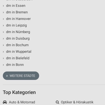
Geräte anhand von aktiv angeforderten
Informationen identifizieren
›
dm in Essen
Nicht-IAB-Verarbeitungszwecke:
›
dm in Bremen
›
dm in Hannover
Notwendig
›
dm in Leipzig
Performance
›
dm in Nürnberg
Funktional
›
dm in Duisburg
›
dm in Bochum
Werbung
›
dm in Wuppertal
›
dm in Bielefeld
›
dm in Bonn
WEITERE STÄDTE
Top Kategorien
Auto & Motorrad
Optiker & Hörakustik