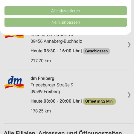
Heute 08:00 - 19:00 Uhr |
Öffnet in 52 Min.
Performance von Inhalten. Analyse von Zielgruppen durch Statistiken oder
Kombinationen von Daten aus verschiedenen Quellen. Entwicklung und
202,47 km
Verbesserung der Angebote. Verwendung reduzierter Daten zur Auswahl
Alle akzeptieren
von Inhalten.
Daten können außerhalb der Europäischen Union weitergegeben und in die
Nein, anpassen
USA gesendet werden.
dm Annaberg-Buchholz
Ihre Einwilligung und die cookie Richtlinie gelten ausschließlich für diese
Buchholzer Straße 16
Website/App.
09456 Annaberg-Buchholz
❯
Partnerliste anzeigen (1 IAB-Anbieter)
Heute 08:30 - 16:00 Uhr |
Geschlossen
Wir nutzen Ihre Daten für folgende Zwecke:
IAB-Verarbeitungszwecke:
217,70 km
Speichern von oder Zugriff auf Informationen
auf einem Endgerät
dm Freiberg
Friedeburger Straße 9
Verwendung reduzierter Daten zur Auswahl von
Werbeanzeigen
09599 Freiberg
❯
Heute 08:00 - 20:00 Uhr |
Öffnet in 52 Min.
Erstellung von Profilen für personalisierte
Werbung
178,25 km
Verwendung von Profilen zur Auswahl
personalisierter Werbung
Alle Filialen, Adressen und Öffnungszeiten