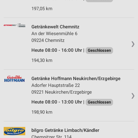
Speichern von oder Zugriff auf Informationen
197,05 km
auf einem Endgerät
Verwendung reduzierter Daten zur Auswahl von
Getränkewelt Chemnitz
Werbeanzeigen
An der Wiesenmühle 6
09224 Chemnitz
Erstellung von Profilen für personalisierte
❯
Werbung
Heute 08:00 - 16:00 Uhr |
Geschlossen
Verwendung von Profilen zur Auswahl
194,30 km
personalisierter Werbung
Erstellung von Profilen zur Personalisierung
Getränke Hoffmann Neukirchen/Erzgebirge
von Inhalten
Adorfer Hauptstraße 22
09221 Neukirchen/Erzgebirge
Verwendung von Profilen zur Auswahl
❯
personalisierter Inhalte
Heute 08:00 - 13:00 Uhr |
Geschlossen
198,90 km
Messung der Werbeleistung
Messung der Performance von Inhalten
bilgro Getränke Limbach/Kändler
Chemnitzer Str. 114
Analyse von Zielgruppen durch Statistiken oder