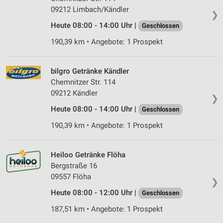
Kombinationen von Daten aus verschiedenen
09212 Limbach/Kändler
❯
Quellen
Heute 08:00 - 14:00 Uhr |
Geschlossen
Entwicklung und Verbesserung der Angebote
190,39 km • Angebote: 1 Prospekt
Verwendung reduzierter Daten zur Auswahl von
Inhalten
bilgro Getränke Kändler
Chemnitzer Str. 114
IAB-Besonderheiten:
09212 Kändler
❯
Verwendung genauer Standortdaten
Heute 08:00 - 14:00 Uhr |
Geschlossen
Geräte anhand von aktiv angeforderten
190,39 km • Angebote: 1 Prospekt
Informationen identifizieren
Nicht-IAB-Verarbeitungszwecke:
Heiloo Getränke Flöha
Notwendig
Bergstraße 16
09557 Flöha
Performance
❯
Heute 08:00 - 12:00 Uhr |
Geschlossen
Funktional
187,51 km • Angebote: 1 Prospekt
Werbung