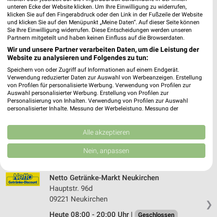
unteren Ecke der Website klicken. Um Ihre Einwilligung zu widerrufen,
FRISTO Chemnitz
klicken Sie auf den Fingerabdruck oder den Link in der Fußzeile der Website
und klicken Sie auf den Menüpunkt „Meine Daten“. Auf dieser Seite können
Zwickauer Straße 442
Sie Ihre Einwilligung widerrufen. Diese Entscheidungen werden unseren
09117 Chemnitz
Partnern mitgeteilt und haben keinen Einfluss auf die Browserdaten.
❯
Wir und unsere Partner verarbeiten Daten, um die Leistung der
Heute 08:00 - 20:00 Uhr |
Geschlossen
Website zu analysieren und Folgendes zu tun:
193,31 km
Speichern von oder Zugriff auf Informationen auf einem Endgerät.
Verwendung reduzierter Daten zur Auswahl von Werbeanzeigen. Erstellung
von Profilen für personalisierte Werbung. Verwendung von Profilen zur
Auswahl personalisierter Werbung. Erstellung von Profilen zur
bilgro Getränke Klaffenbach
Personalisierung von Inhalten. Verwendung von Profilen zur Auswahl
Würschnitztalstr. 23
personalisierter Inhalte. Messung der Werbeleistung. Messung der
Performance von Inhalten. Analyse von Zielgruppen durch Statistiken oder
09123 Klaffenbach
❯
Kombinationen von Daten aus verschiedenen Quellen. Entwicklung und
Verbesserung der Angebote. Verwendung reduzierter Daten zur Auswahl
Alle akzeptieren
Heute 08:00 - 14:00 Uhr |
Geschlossen
von Inhalten.
Daten können außerhalb der Europäischen Union weitergegeben und in die
197,34 km • Angebote: 1 Prospekt
Nein, anpassen
USA gesendet werden.
Ihre Einwilligung und die cookie Richtlinie gelten ausschließlich für diese
Website/App.
Netto Getränke-Markt Neukirchen
Partnerliste anzeigen (1 IAB-Anbieter)
Hauptstr. 96d
09221 Neukirchen
Wir nutzen Ihre Daten für folgende Zwecke:
❯
IAB-Verarbeitungszwecke:
Heute 08:00 - 20:00 Uhr |
Geschlossen