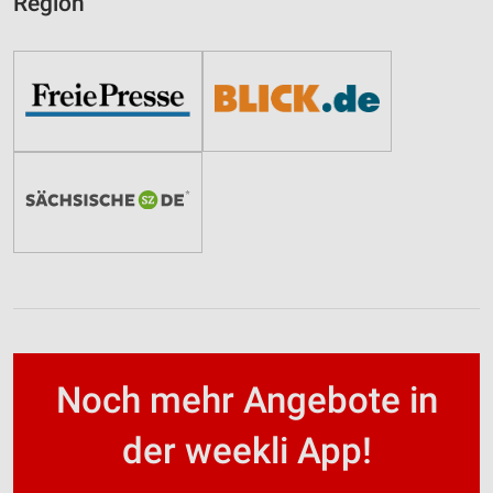
Region
Noch mehr Angebote in
der weekli App!