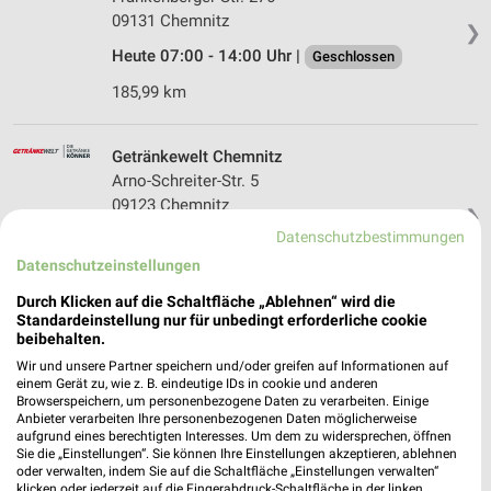
09131 Chemnitz
❯
Heute 07:00 - 14:00 Uhr |
Geschlossen
185,99 km
Getränkewelt Chemnitz
Arno-Schreiter-Str. 5
09123 Chemnitz
❯
Datenschutzbestimmungen
Heute 08:00 - 20:00 Uhr |
Geschlossen
Datenschutzeinstellungen
195,39 km
Durch Klicken auf die Schaltfläche „Ablehnen“ wird die
Standardeinstellung nur für unbedingt erforderliche cookie
beibehalten.
FRISTO Chemnitz
Stollberger Str. 174
Wir und unsere Partner speichern und/oder greifen auf Informationen auf
einem Gerät zu, wie z. B. eindeutige IDs in cookie und anderen
09122 Chemnitz
❯
Browserspeichern, um personenbezogene Daten zu verarbeiten. Einige
Anbieter verarbeiten Ihre personenbezogenen Daten möglicherweise
Heute 08:00 - 20:00 Uhr |
Geschlossen
aufgrund eines berechtigten Interesses. Um dem zu widersprechen, öffnen
Sie die „Einstellungen“. Sie können Ihre Einstellungen akzeptieren, ablehnen
194,93 km
oder verwalten, indem Sie auf die Schaltfläche „Einstellungen verwalten“
klicken oder jederzeit auf die Fingerabdruck-Schaltfläche in der linken