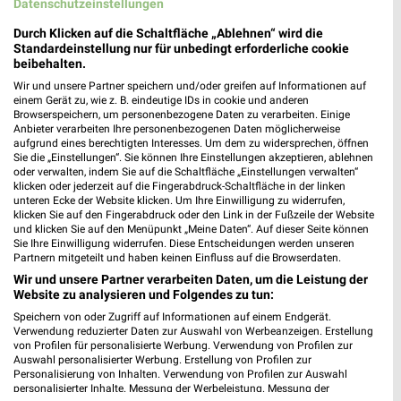
Datenschutzeinstellungen
dm
Durch Klicken auf die Schaltfläche „Ablehnen“ wird die
Standardeinstellung nur für unbedingt erforderliche cookie
Ringstr. 21
beibehalten.
❯
09247 Chemnitz
Wir und unsere Partner speichern und/oder greifen auf Informationen auf
187,64 km
einem Gerät zu, wie z. B. eindeutige IDs in cookie und anderen
Browserspeichern, um personenbezogene Daten zu verarbeiten. Einige
Anbieter verarbeiten Ihre personenbezogenen Daten möglicherweise
aufgrund eines berechtigten Interesses. Um dem zu widersprechen, öffnen
Drogerie & Parfümerie Angebote für Chemnitz
Sie die „Einstellungen“. Sie können Ihre Einstellungen akzeptieren, ablehnen
oder verwalten, indem Sie auf die Schaltfläche „Einstellungen verwalten“
und Umgebung
klicken oder jederzeit auf die Fingerabdruck-Schaltfläche in der linken
unteren Ecke der Website klicken. Um Ihre Einwilligung zu widerrufen,
6 Prospekte
klicken Sie auf den Fingerabdruck oder den Link in der Fußzeile der Website
und klicken Sie auf den Menüpunkt „Meine Daten“. Auf dieser Seite können
Sie Ihre Einwilligung widerrufen. Diese Entscheidungen werden unseren
Müller
Müller
Partnern mitgeteilt und haben keinen Einfluss auf die Browserdaten.
Wir und unsere Partner verarbeiten Daten, um die Leistung der
Website zu analysieren und Folgendes zu tun:
Speichern von oder Zugriff auf Informationen auf einem Endgerät.
Verwendung reduzierter Daten zur Auswahl von Werbeanzeigen. Erstellung
von Profilen für personalisierte Werbung. Verwendung von Profilen zur
Auswahl personalisierter Werbung. Erstellung von Profilen zur
Personalisierung von Inhalten. Verwendung von Profilen zur Auswahl
personalisierter Inhalte. Messung der Werbeleistung. Messung der