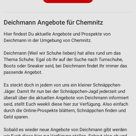
Partnerliste anzeigen (1 IAB-Anbieter)
Wir nutzen Ihre Daten für folgende Zwecke:
IAB-Verarbeitungszwecke:
Deichmann Angebote für Chemnitz
Speichern von oder Zugriff auf Informationen
Hier findest Du aktuelle Angebote und Prospekte von
auf einem Endgerät
Deichmann in der Umgebung von Chemnitz.
Verwendung reduzierter Daten zur Auswahl von
Deichmann (Weil wir Schuhe lieben) hat alles rund um das
Werbeanzeigen
Thema Schuhe. Egal ob Ihr auf der Suche nach Turnschuhe,
Erstellung von Profilen für personalisierte
Boots oder Sneaker seid, bei Deichmann findet Ihr immer das
Werbung
passende Angebot.
Verwendung von Profilen zur Auswahl
Es steckt doch in jedem von uns ein kleiner Schnäppchen-
personalisierter Werbung
Jäger. Damit Ihr nun bei der Schnäppchen-Jagd jederzeit und
überall über die aktuellen Angebote von Deichmann informiert
Erstellung von Profilen zur Personalisierung
seid, stellt Euch weekli diese hier zur Verfügung. Also einfach
von Inhalten
durch die Online-Prospekte blättern, Schnäppchen finden und
Geld sparen.
Verwendung von Profilen zur Auswahl
personalisierter Inhalte
Sobald es wieder neue Angebote von Deichmann gibt werden
wir Euch diese hier zur Verfügung stellen. Schaut also ab und
Messung der Werbeleistung