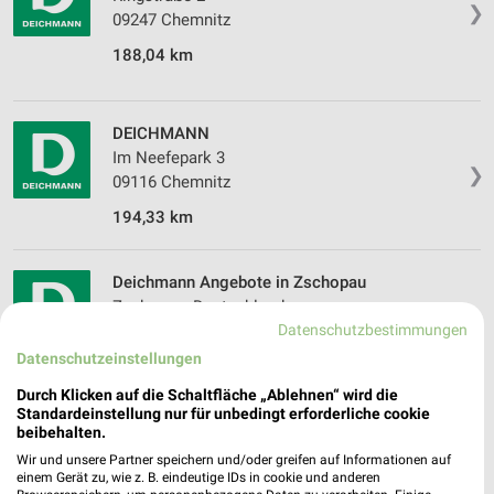
❯
09247 Chemnitz
188,04 km
DEICHMANN
Im Neefepark 3
❯
09116 Chemnitz
194,33 km
Deichmann Angebote in Zschopau
Zschopau, Deutschland
❯
Datenschutzbestimmungen
Datenschutzeinstellungen
197,49 km
Durch Klicken auf die Schaltfläche „Ablehnen“ wird die
Standardeinstellung nur für unbedingt erforderliche cookie
Schuhe Angebote für Chemnitz und
beibehalten.
Umgebung
Wir und unsere Partner speichern und/oder greifen auf Informationen auf
einem Gerät zu, wie z. B. eindeutige IDs in cookie und anderen