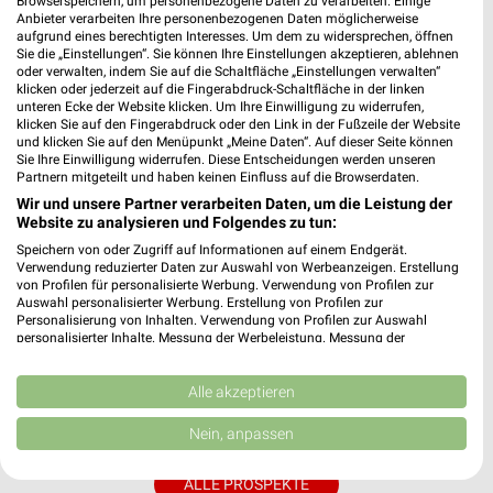
Browserspeichern, um personenbezogene Daten zu verarbeiten. Einige
1 Prospekt
Anbieter verarbeiten Ihre personenbezogenen Daten möglicherweise
aufgrund eines berechtigten Interesses. Um dem zu widersprechen, öffnen
Sie die „Einstellungen“. Sie können Ihre Einstellungen akzeptieren, ablehnen
RENO
oder verwalten, indem Sie auf die Schaltfläche „Einstellungen verwalten“
klicken oder jederzeit auf die Fingerabdruck-Schaltfläche in der linken
unteren Ecke der Website klicken. Um Ihre Einwilligung zu widerrufen,
klicken Sie auf den Fingerabdruck oder den Link in der Fußzeile der Website
und klicken Sie auf den Menüpunkt „Meine Daten“. Auf dieser Seite können
Sie Ihre Einwilligung widerrufen. Diese Entscheidungen werden unseren
Partnern mitgeteilt und haben keinen Einfluss auf die Browserdaten.
Wir und unsere Partner verarbeiten Daten, um die Leistung der
Website zu analysieren und Folgendes zu tun:
Speichern von oder Zugriff auf Informationen auf einem Endgerät.
Verwendung reduzierter Daten zur Auswahl von Werbeanzeigen. Erstellung
von Profilen für personalisierte Werbung. Verwendung von Profilen zur
Auswahl personalisierter Werbung. Erstellung von Profilen zur
Personalisierung von Inhalten. Verwendung von Profilen zur Auswahl
personalisierter Inhalte. Messung der Werbeleistung. Messung der
Performance von Inhalten. Analyse von Zielgruppen durch Statistiken oder
Kombinationen von Daten aus verschiedenen Quellen. Entwicklung und
4,1 km
Verbesserung der Angebote. Verwendung reduzierter Daten zur Auswahl
Alle akzeptieren
Back to School
von Inhalten.
Daten können außerhalb der Europäischen Union weitergegeben und in die
Gültig bis Di. 01.09.
Nein, anpassen
USA gesendet werden.
Ihre Einwilligung und die cookie Richtlinie gelten ausschließlich für diese
ALLE PROSPEKTE
Website/App.