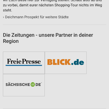
zu vorbei, damit eurer nächsten Shopping-Tour nichts im Weg
Messung der Performance von Inhalten
steht.
›
Deichmann Prospekt für weitere Städte
Analyse von Zielgruppen durch Statistiken oder
Kombinationen von Daten aus verschiedenen
Quellen
Die Zeitungen - unsere Partner in deiner
Entwicklung und Verbesserung der Angebote
Region
Verwendung reduzierter Daten zur Auswahl von
Inhalten
IAB-Besonderheiten:
Verwendung genauer Standortdaten
Geräte anhand von aktiv angeforderten
Informationen identifizieren
Nicht-IAB-Verarbeitungszwecke:
Notwendig
Performance