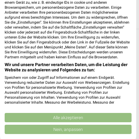
einem Gerät zu, wie z. B. eindeutige IDs in cookie und anderen
Browserspeichern, um personenbezogene Daten zu verarbeiten. Einige
Anbieter verarbeiten Ihre personenbezogenen Daten möglicherweise
aufgrund eines berechtigten Interesses. Um dem zu widersprechen, öffnen
Sie die „Einstellungen“. Sie können Ihre Einstellungen akzeptieren, ablehnen
oder verwalten, indem Sie auf die Schaltfläche „Einstellungen verwalten“
klicken oder jederzeit auf die Fingerabdruck-Schaltfläche in der linken
unteren Ecke der Website klicken. Um Ihre Einwilligung zu widerrufen,
Weitere MediaMarkt Saturn Geschäfte mit
klicken Sie auf den Fingerabdruck oder den Link in der Fußzeile der Website
und klicken Sie auf den Menüpunkt „Meine Daten“. Auf dieser Seite können
Angeboten in und um Chemnitz
Sie Ihre Einwilligung widerrufen. Diese Entscheidungen werden unseren
Partnern mitgeteilt und haben keinen Einfluss auf die Browserdaten.
5 Geschäfte und Orte
Wir und unsere Partner verarbeiten Daten, um die Leistung der
Website zu analysieren und Folgendes zu tun:
Speichern von oder Zugriff auf Informationen auf einem Endgerät.
MediaMarkt Saturn
Verwendung reduzierter Daten zur Auswahl von Werbeanzeigen. Erstellung
Thomas-Mann-Platz 1
von Profilen für personalisierte Werbung. Verwendung von Profilen zur
❯
09130 Chemnitz
Auswahl personalisierter Werbung. Erstellung von Profilen zur
Personalisierung von Inhalten. Verwendung von Profilen zur Auswahl
188,88 km
personalisierter Inhalte. Messung der Werbeleistung. Messung der
Performance von Inhalten. Analyse von Zielgruppen durch Statistiken oder
Kombinationen von Daten aus verschiedenen Quellen. Entwicklung und
Verbesserung der Angebote. Verwendung reduzierter Daten zur Auswahl
Alle akzeptieren
MediaMarkt Saturn
von Inhalten.
Ringstr. 29
Daten können außerhalb der Europäischen Union weitergegeben und in die
Nein, anpassen
❯
USA gesendet werden.
09247 Chemnitz