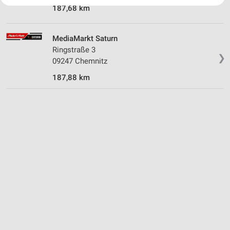
Ihre Einwilligung und die cookie Richtlinie gelten ausschließlich für diese
187,68 km
Website/App.
Partnerliste anzeigen (1 IAB-Anbieter)
Wir nutzen Ihre Daten für folgende Zwecke:
MediaMarkt Saturn
IAB-Verarbeitungszwecke:
Ringstraße 3
❯
09247 Chemnitz
Speichern von oder Zugriff auf Informationen
auf einem Endgerät
187,88 km
Verwendung reduzierter Daten zur Auswahl von
Werbeanzeigen
Erstellung von Profilen für personalisierte
Werbung
Verwendung von Profilen zur Auswahl
personalisierter Werbung
Erstellung von Profilen zur Personalisierung
von Inhalten
Verwendung von Profilen zur Auswahl
personalisierter Inhalte