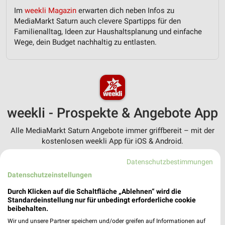
Im
weekli Magazin
erwarten dich neben Infos zu
MediaMarkt Saturn auch clevere Spartipps für den
Familienalltag, Ideen zur Haushaltsplanung und einfache
Wege, dein Budget nachhaltig zu entlasten.
weekli - Prospekte & Angebote App
Alle MediaMarkt Saturn Angebote immer griffbereit – mit der
kostenlosen weekli App für iOS & Android.
✔
Standortgenaue Angebote
Datenschutzbestimmungen
✔
Folge deinem Lieblingshändler
Datenschutzeinstellungen
✔
Push-Benachrichtigungen bei neuen Prospekten
Durch Klicken auf die Schaltfläche „Ablehnen“ wird die
✔
Einkaufsliste - Einkauf stressfrei planen
Standardeinstellung nur für unbedingt erforderliche cookie
beibehalten.
JETZT LADEN UND SPAREN!
Wir und unsere Partner speichern und/oder greifen auf Informationen auf