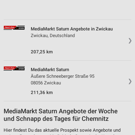
Messung der Werbeleistung
Messung der Performance von Inhalten
MediaMarkt Saturn Angebote in Zwickau
Analyse von Zielgruppen durch Statistiken oder
Zwickau, Deutschland
Kombinationen von Daten aus verschiedenen
❯
Quellen
207,25 km
Entwicklung und Verbesserung der Angebote
Verwendung reduzierter Daten zur Auswahl von
MediaMarkt Saturn
Inhalten
Äußere Schneeberger Straße 95
❯
IAB-Besonderheiten:
08056 Zwickau
Verwendung genauer Standortdaten
211,36 km
Geräte anhand von aktiv angeforderten
Informationen identifizieren
MediaMarkt Saturn Angebote der Woche
und Schnapp des Tages für Chemnitz
Nicht-IAB-Verarbeitungszwecke:
Notwendig
Hier findest Du das aktuelle Prospekt sowie Angebote und