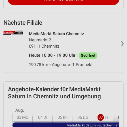
Nächste Filiale
MediaMarkt Saturn Chemnitz
Neumarkt 2
❯
09111 Chemnitz
Heute 10:00 - 19:00 Uhr |
Geöffnet
190,78 km • Angebote: 1 Prospekt
Angebote-Kalender für MediaMarkt
Saturn in Chemnitz und Umgebung
Aug.
03
Mo
04
Di
05
Mi
06
Do
07
Fr
08
S
MediaMarkt Saturn - Gutscheinheft