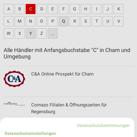
A
B
C
D
E
F
G
H
I
J
K
L
M
N
O
P
Q
R
S
T
U
V
W
X
Y
Z
...
Alle Händler mit Anfangsbuchstabe "C" in Cham und
Umgebung
C&A Online Prospekt für Cham
Comazo Filialen & Öffnungszeiten für
Regensburg
Datenschutzbestimmungen
Datenschutzeinstellungen
Conrad Angebote im aktuellen Prospekt für