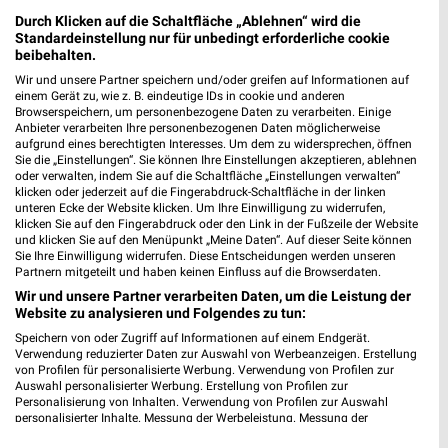
Regensburg
Durch Klicken auf die Schaltfläche „Ablehnen“ wird die
Standardeinstellung nur für unbedingt erforderliche cookie
beibehalten.
Wir und unsere Partner speichern und/oder greifen auf Informationen auf
cyberport Angebote im aktuellen Prospekt
einem Gerät zu, wie z. B. eindeutige IDs in cookie und anderen
Browserspeichern, um personenbezogene Daten zu verarbeiten. Einige
Anbieter verarbeiten Ihre personenbezogenen Daten möglicherweise
aufgrund eines berechtigten Interesses. Um dem zu widersprechen, öffnen
Sie die „Einstellungen“. Sie können Ihre Einstellungen akzeptieren, ablehnen
oder verwalten, indem Sie auf die Schaltfläche „Einstellungen verwalten“
klicken oder jederzeit auf die Fingerabdruck-Schaltfläche in der linken
unteren Ecke der Website klicken. Um Ihre Einwilligung zu widerrufen,
klicken Sie auf den Fingerabdruck oder den Link in der Fußzeile der Website
und klicken Sie auf den Menüpunkt „Meine Daten“. Auf dieser Seite können
Sie Ihre Einwilligung widerrufen. Diese Entscheidungen werden unseren
Partnern mitgeteilt und haben keinen Einfluss auf die Browserdaten.
Noch mehr Angebote in
Wir und unsere Partner verarbeiten Daten, um die Leistung der
Website zu analysieren und Folgendes zu tun:
Speichern von oder Zugriff auf Informationen auf einem Endgerät.
der weekli App!
Verwendung reduzierter Daten zur Auswahl von Werbeanzeigen. Erstellung
von Profilen für personalisierte Werbung. Verwendung von Profilen zur
Auswahl personalisierter Werbung. Erstellung von Profilen zur
Personalisierung von Inhalten. Verwendung von Profilen zur Auswahl
personalisierter Inhalte. Messung der Werbeleistung. Messung der
Performance von Inhalten. Analyse von Zielgruppen durch Statistiken oder