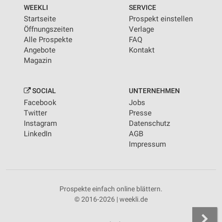
von Inhalten
WEEKLI
SERVICE
Startseite
Prospekt einstellen
Verwendung von Profilen zur Auswahl
Öffnungszeiten
Verlage
personalisierter Inhalte
Alle Prospekte
FAQ
Angebote
Kontakt
Messung der Werbeleistung
Magazin
Messung der Performance von Inhalten
SOCIAL
UNTERNEHMEN
Analyse von Zielgruppen durch Statistiken oder
Facebook
Jobs
Kombinationen von Daten aus verschiedenen
Quellen
Twitter
Presse
Instagram
Datenschutz
Entwicklung und Verbesserung der Angebote
LinkedIn
AGB
Impressum
Verwendung reduzierter Daten zur Auswahl von
Inhalten
IAB-Besonderheiten:
Prospekte einfach online blättern.
Verwendung genauer Standortdaten
© 2016-2026 | weekli.de
Geräte anhand von aktiv angeforderten