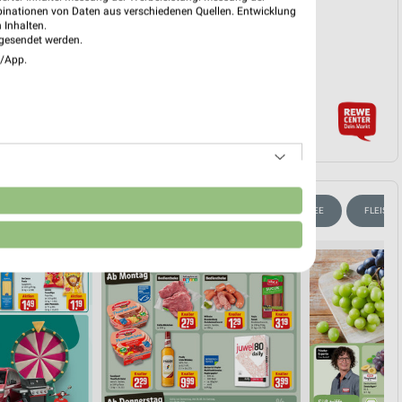
binationen von Daten aus verschiedenen Quellen. Entwicklung
 Inhalten.
gesendet werden.
e/App.
n
ANE ANGEBOTE
WEIN
KÄSE
BIER
KAFFEE
FLEISCH