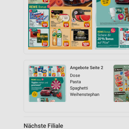
Messung der Performance von Inhalten
Analyse von Zielgruppen durch Statistiken oder Kombinationen 
Quellen
Entwicklung und Verbesserung der Angebote
Verwendung reduzierter Daten zur Auswahl von Inhalten
IAB-Besonderheiten:
Verwendung genauer Standortdaten
Angebote Seite 2
Geräte anhand von aktiv angeforderten Informationen identifizie
Dose
Pasta
Nicht-IAB-Verarbeitungszwecke:
Spaghetti
Notwendig
Weihenstephan
Performance
Funktional
Nächste Filiale
Werbung