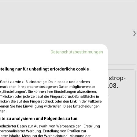
❯
Datenschutzbestimmungen
tellung nur für unbedingt erforderliche cookie
REWE Prospekt für Castrop-
erät zu, wie z. B. eindeutige IDs in cookie und anderen
Rauxel ab Mo. den 03.08.
verarbeiten Ihre personenbezogenen Daten möglicherweise
„Einstellungen“. Sie können Ihre Einstellungen akzeptieren,
Gültig von 03. Aug. bis 08. Aug.
 klicken oder jederzeit auf die Fingerabdruck-Schaltfläche in
klicken Sie auf den Fingerabdruck oder den Link in der Fußzeile
📅
Kalendereintrag erstellen
önnen Sie Ihre Einwilligung widerrufen. Diese Entscheidungen
ten.
ite zu analysieren und Folgendes zu tun:
reduzierter Daten zur Auswahl von Werbeanzeigen. Erstellung
❯
PROSPEKT BLÄTTERN
ersonalisierter Werbung. Erstellung von Profilen zur
ierter Inhalte. Messung der Werbeleistung. Messung der