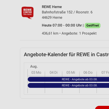
REWE Herne
Bahnhofstraße 152 / Roonstr. 6
44629 Herne
Heute 07:00 - 00:00 Uhr |
Geöffnet
436,61 km • Angebote: 1 Prospekt
Angebote-Kalender für REWE in Cas
Aug.
03
Mo
04
Di
05
Mi
06
Do
07
F
REWE - Angebote ab 03.08.
REWE - Angebote ab 03.08.