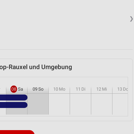
❯
trop-Rauxel und Umgebung
r
08
Sa
09
So
10
Mo
11
Di
12
Mi
13
Do