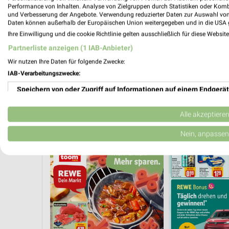
Performance von Inhalten. Analyse von Zielgruppen durch Statistiken oder Kom
und Verbesserung der Angebote. Verwendung reduzierter Daten zur Auswahl von
Daten können außerhalb der Europäischen Union weitergegeben und in die USA 
Ihre Einwilligung und die cookie Richtlinie gelten ausschließlich für diese Websit
Partnerliste anzeigen (1 IAB-Anbieter)
Wir nutzen Ihre Daten für folgende Zwecke:
IAB-Verarbeitungszwecke:
Speichern von oder Zugriff auf Informationen auf einem Endgerät
Verwendung reduzierter Daten zur Auswahl von Werbeanzeigen
Alle akzeptiere
CLEVER SPAREN
GETRÄNKE
EISCREME
VEG
Erstellung von Profilen für personalisierte Werbung
Nein, anpassen
Verwendung von Profilen zur Auswahl personalisierter Werbung
Erstellung von Profilen zur Personalisierung von Inhalten
Verwendung von Profilen zur Auswahl personalisierter Inhalte
Messung der Werbeleistung