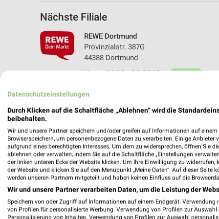
Nächste Filiale
REWE Dortmund
Provinzialstr. 387G
44388 Dortmund
Heute 06:30 - 22:00 Uhr |
Geöffnet
430,37 km • Angebote: 2 Prospekte
Datenschutzeinstellungen
Durch Klicken auf die Schaltfläche „Ablehnen“ wird die Standardeins
beibehalten.
Wir und unsere Partner speichern und/oder greifen auf Informationen auf einem G
Browserspeichern, um personenbezogene Daten zu verarbeiten. Einige Anbieter 
aufgrund eines berechtigten Interesses. Um dem zu widersprechen, öffnen Sie die 
ablehnen oder verwalten, indem Sie auf die Schaltfläche „Einstellungen verwalten“
der linken unteren Ecke der Website klicken. Um Ihre Einwilligung zu widerrufen, 
der Website und klicken Sie auf den Menüpunkt „Meine Daten“. Auf dieser Seite k
werden unseren Partnern mitgeteilt und haben keinen Einfluss auf die Browserda
Wir und unsere Partner verarbeiten Daten, um die Leistung der Webs
Speichern von oder Zugriff auf Informationen auf einem Endgerät. Verwendung 
von Profilen für personalisierte Werbung. Verwendung von Profilen zur Auswahl p
Personalisierung von Inhalten. Verwendung von Profilen zur Auswahl personalis