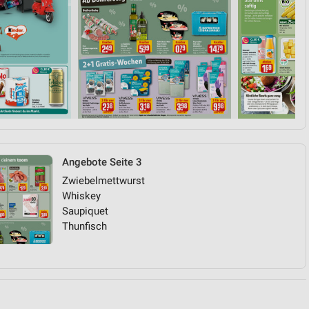
von Daten aus verschiedenen
Angebote Seite 3
ren
Zwiebelmettwurst
Whiskey
Saupiquet
Thunfisch