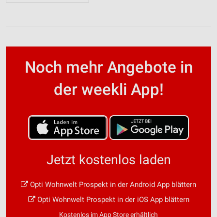
Noch mehr Angebote in
der weekli App!
Jetzt kostenlos laden
Opti Wohnwelt Prospekt in der Android App blättern
Opti Wohnwelt Prospekt in der iOS App blättern
Kostenlos im App Store erhältlich