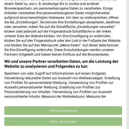
Gültig von 26. Mai bis 30. Sep.
einem Gerät zu, wie z. B. eindeutige IDs in cookie und anderen
Browserspeichern, um personenbezogene Daten zu verarbeiten. Einige
📅
Kalendereintrag erstellen
Anbieter verarbeiten Ihre personenbezogenen Daten möglicherweise
aufgrund eines berechtigten Interesses. Um dem zu widersprechen, öffnen
Sie die „Einstellungen“. Sie können Ihre Einstellungen akzeptieren, ablehnen
PROSPEKT BLÄTTERN
oder verwalten, indem Sie auf die Schaltfläche „Einstellungen verwalten“
klicken oder jederzeit auf die Fingerabdruck-Schaltfläche in der linken
unteren Ecke der Website klicken. Um Ihre Einwilligung zu widerrufen,
klicken Sie auf den Fingerabdruck oder den Link in der Fußzeile der Website
und klicken Sie auf den Menüpunkt „Meine Daten“. Auf dieser Seite können
Sie Ihre Einwilligung widerrufen. Diese Entscheidungen werden unseren
WASCHMASCHINEN, TROCKNER & KÜHLSCHRANK
BIO
Partnern mitgeteilt und haben keinen Einfluss auf die Browserdaten.
Wir und unsere Partner verarbeiten Daten, um die Leistung der
Website zu analysieren und Folgendes zu tun:
Speichern von oder Zugriff auf Informationen auf einem Endgerät.
Verwendung reduzierter Daten zur Auswahl von Werbeanzeigen. Erstellung
von Profilen für personalisierte Werbung. Verwendung von Profilen zur
Auswahl personalisierter Werbung. Erstellung von Profilen zur
Personalisierung von Inhalten. Verwendung von Profilen zur Auswahl
personalisierter Inhalte. Messung der Werbeleistung. Messung der
Performance von Inhalten. Analyse von Zielgruppen durch Statistiken oder
Kombinationen von Daten aus verschiedenen Quellen. Entwicklung und
Verbesserung der Angebote. Verwendung reduzierter Daten zur Auswahl
Alle akzeptieren
von Inhalten.
Daten können außerhalb der Europäischen Union weitergegeben und in die
Nein, anpassen
USA gesendet werden.