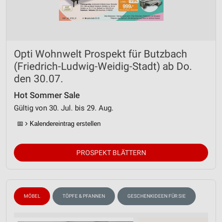
Messung der Werbeleistung
Messung der Performance von Inhalten
Opti Wohnwelt Prospekt für Butzbach
Analyse von Zielgruppen durch Statistiken oder
Kombinationen von Daten aus verschiedenen
(Friedrich-Ludwig-Weidig-Stadt) ab Do.
Quellen
den 30.07.
Entwicklung und Verbesserung der Angebote
Hot Sommer Sale
Gültig von 30. Jul. bis 29. Aug.
Verwendung reduzierter Daten zur Auswahl von
Inhalten
📅
Kalendereintrag erstellen
IAB-Besonderheiten:
Verwendung genauer Standortdaten
PROSPEKT BLÄTTERN
Geräte anhand von aktiv angeforderten
Informationen identifizieren
MÖBEL
TÖPFE & PFANNEN
GESCHENKIDEEN FÜR SIE
Nicht-IAB-Verarbeitungszwecke:
Notwendig