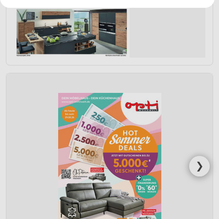
Ihre Einwilligung und die cookie Richtlinie gelten ausschließlich für diese
Website/App.
Partnerliste anzeigen (1 IAB-Anbieter)
Wir nutzen Ihre Daten für folgende Zwecke:
IAB-Verarbeitungszwecke:
Speichern von oder Zugriff auf Informationen
auf einem Endgerät
Verwendung reduzierter Daten zur Auswahl von
Werbeanzeigen
Erstellung von Profilen für personalisierte
Werbung
Verwendung von Profilen zur Auswahl
personalisierter Werbung
❯
Erstellung von Profilen zur Personalisierung
von Inhalten
Verwendung von Profilen zur Auswahl
personalisierter Inhalte