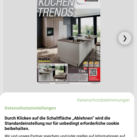
❯
Datenschutzbestimmungen
Opti Wohnwelt Prospekt für Butzbach
Datenschutzeinstellungen
(Friedrich-Ludwig-Weidig-Stadt) ab Di.
Durch Klicken auf die Schaltfläche „Ablehnen“ wird die
den 26.05.
Standardeinstellung nur für unbedingt erforderliche cookie
beibehalten.
Küchentrends
Wir und unsere Partner speichern und/oder greifen auf Informationen auf