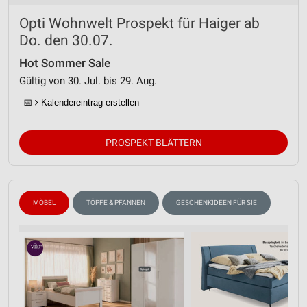
Verwendung reduzierter Daten zur Auswahl von
Opti Wohnwelt Prospekt für Haiger ab
Inhalten
Do. den 30.07.
IAB-Besonderheiten:
Hot Sommer Sale
Verwendung genauer Standortdaten
Gültig von 30. Jul. bis 29. Aug.
Geräte anhand von aktiv angeforderten
📅
Kalendereintrag erstellen
Informationen identifizieren
Nicht-IAB-Verarbeitungszwecke:
PROSPEKT BLÄTTERN
Notwendig
Performance
MÖBEL
TÖPFE & PFANNEN
GESCHENKIDEEN FÜR SIE
Funktional
Werbung