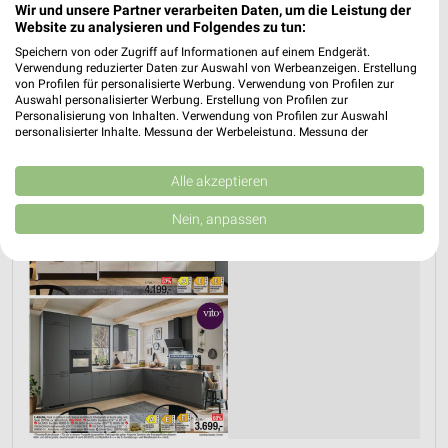
Wir und unsere Partner verarbeiten Daten, um die Leistung der
PROSPEKT BLÄTTERN
Website zu analysieren und Folgendes zu tun:
Speichern von oder Zugriff auf Informationen auf einem Endgerät.
Verwendung reduzierter Daten zur Auswahl von Werbeanzeigen. Erstellung
von Profilen für personalisierte Werbung. Verwendung von Profilen zur
Auswahl personalisierter Werbung. Erstellung von Profilen zur
WASCHMASCHINEN, TROCKNER & KÜHLSCHRANK
BIO
Personalisierung von Inhalten. Verwendung von Profilen zur Auswahl
personalisierter Inhalte. Messung der Werbeleistung. Messung der
Performance von Inhalten. Analyse von Zielgruppen durch Statistiken oder
Kombinationen von Daten aus verschiedenen Quellen. Entwicklung und
Verbesserung der Angebote. Verwendung reduzierter Daten zur Auswahl
Alle akzeptieren
von Inhalten.
Daten können außerhalb der Europäischen Union weitergegeben und in die
Nein, anpassen
USA gesendet werden.
Ihre Einwilligung und die cookie Richtlinie gelten ausschließlich für diese
Website/App.
Partnerliste anzeigen (1 IAB-Anbieter)
Wir nutzen Ihre Daten für folgende Zwecke:
IAB-Verarbeitungszwecke:
Speichern von oder Zugriff auf Informationen
auf einem Endgerät
Verwendung reduzierter Daten zur Auswahl von