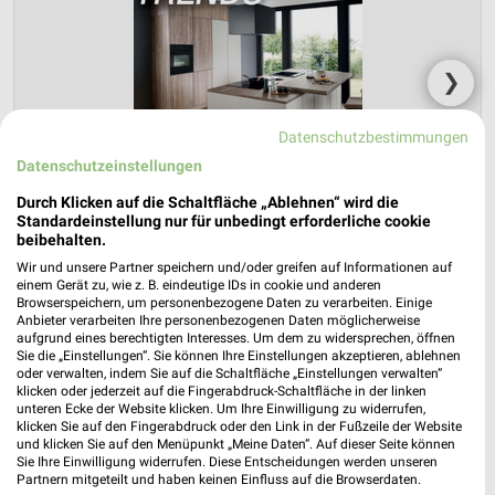
❯
Datenschutzbestimmungen
Datenschutzeinstellungen
Durch Klicken auf die Schaltfläche „Ablehnen“ wird die
Standardeinstellung nur für unbedingt erforderliche cookie
beibehalten.
Wir und unsere Partner speichern und/oder greifen auf Informationen auf
einem Gerät zu, wie z. B. eindeutige IDs in cookie und anderen
Browserspeichern, um personenbezogene Daten zu verarbeiten. Einige
Opti Wohnwelt Prospekt für Haiger ab Di.
Anbieter verarbeiten Ihre personenbezogenen Daten möglicherweise
aufgrund eines berechtigten Interesses. Um dem zu widersprechen, öffnen
den 26.05.
Sie die „Einstellungen“. Sie können Ihre Einstellungen akzeptieren, ablehnen
oder verwalten, indem Sie auf die Schaltfläche „Einstellungen verwalten“
Küchentrends
klicken oder jederzeit auf die Fingerabdruck-Schaltfläche in der linken
unteren Ecke der Website klicken. Um Ihre Einwilligung zu widerrufen,
Gültig von 26. Mai bis 30. Sep.
klicken Sie auf den Fingerabdruck oder den Link in der Fußzeile der Website
und klicken Sie auf den Menüpunkt „Meine Daten“. Auf dieser Seite können
📅
Kalendereintrag erstellen
Sie Ihre Einwilligung widerrufen. Diese Entscheidungen werden unseren
Partnern mitgeteilt und haben keinen Einfluss auf die Browserdaten.