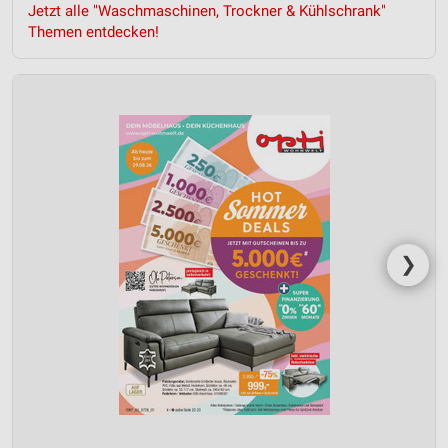
Werbeanzeigen
Jetzt alle "Waschmaschinen, Trockner & Kühlschrank"
Themen entdecken!
Erstellung von Profilen für personalisierte
Werbung
Verwendung von Profilen zur Auswahl
personalisierter Werbung
Erstellung von Profilen zur Personalisierung
von Inhalten
Verwendung von Profilen zur Auswahl
personalisierter Inhalte
❯
Messung der Werbeleistung
Messung der Performance von Inhalten
Analyse von Zielgruppen durch Statistiken oder
Kombinationen von Daten aus verschiedenen
Quellen
Entwicklung und Verbesserung der Angebote