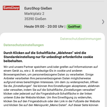
EuroShop Gießen
Marktplatz 2
35390 Gießen
❯
Heute 09:00 - 20:00 Uhr |
Geöffnet
391,28 km • Angebote: 1 Prospekt
Datenschutzbestimmungen
Datenschutzeinstellungen
Tedi Gießen
Durch Klicken auf die Schaltfläche „Ablehnen“ wird die
Neustadt 28
Standardeinstellung nur für unbedingt erforderliche cookie
35390 Gießen
beibehalten.
❯
Heute 09:00 - 20:00 Uhr |
Geöffnet
Wir und unsere Partner speichern und/oder greifen auf Informationen auf
einem Gerät zu, wie z. B. eindeutige IDs in cookie und anderen
391,45 km
Browserspeichern, um personenbezogene Daten zu verarbeiten. Einige
Anbieter verarbeiten Ihre personenbezogenen Daten möglicherweise
aufgrund eines berechtigten Interesses. Um dem zu widersprechen, öffnen
Sie die „Einstellungen“. Sie können Ihre Einstellungen akzeptieren, ablehnen
Tedi Wetzlar
oder verwalten, indem Sie auf die Schaltfläche „Einstellungen verwalten“
Langgasse 71
klicken oder jederzeit auf die Fingerabdruck-Schaltfläche in der linken
unteren Ecke der Website klicken. Um Ihre Einwilligung zu widerrufen,
35576 Wetzlar
❯
klicken Sie auf den Fingerabdruck oder den Link in der Fußzeile der Website
und klicken Sie auf den Menüpunkt „Meine Daten“. Auf dieser Seite können
Heute 09:00 - 19:00 Uhr |
Geöffnet