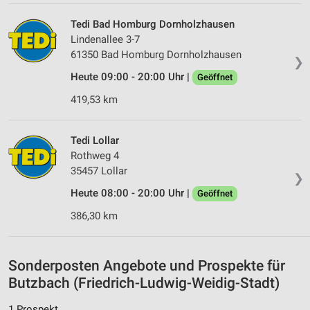
Entwicklung und Verbesserung der Angebote
Tedi Bad Homburg Dornholzhausen
Lindenallee 3-7
Verwendung reduzierter Daten zur Auswahl von
Inhalten
61350 Bad Homburg Dornholzhausen
❯
Heute 09:00 - 20:00 Uhr |
IAB-Besonderheiten:
Geöffnet
Verwendung genauer Standortdaten
419,53 km
Geräte anhand von aktiv angeforderten
Informationen identifizieren
Tedi Lollar
Rothweg 4
Nicht-IAB-Verarbeitungszwecke:
35457 Lollar
❯
Notwendig
Heute 08:00 - 20:00 Uhr |
Geöffnet
Performance
386,30 km
Funktional
Sonderposten Angebote und Prospekte für
Werbung
Butzbach (Friedrich-Ludwig-Weidig-Stadt)
1 Prospekt