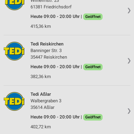
Wilhelmstr. 23
Verwendung reduzierter Daten zur Auswahl von
61381 Friedrichsdorf
❯
Werbeanzeigen
Heute 09:00 - 20:00 Uhr |
Geöffnet
Erstellung von Profilen für personalisierte
415,36 km
Werbung
Verwendung von Profilen zur Auswahl
Tedi Reiskirchen
personalisierter Werbung
Banninger Str. 3
35447 Reiskirchen
Erstellung von Profilen zur Personalisierung
❯
von Inhalten
Heute 09:00 - 20:00 Uhr |
Geöffnet
Verwendung von Profilen zur Auswahl
382,36 km
personalisierter Inhalte
Messung der Werbeleistung
Tedi Aßlar
Walbergraben 3
Messung der Performance von Inhalten
35614 Aßlar
❯
Heute 09:00 - 20:00 Uhr |
Geöffnet
Analyse von Zielgruppen durch Statistiken oder
Kombinationen von Daten aus verschiedenen
402,72 km
Quellen