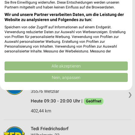
Sie Ihre Einwilligung widerrufen. Diese Entscheidungen werden unseren
Partnern mitgeteilt und haben keinen Einfluss auf die Browserdaten.
403,35 km
Wir und unsere Partner verarbeiten Daten, um die Leistung der
Website zu analysieren und Folgendes zu tun:
Tedi Wetzlar
Speichern von oder Zugriff auf Informationen auf einem Endgerät.
Verwendung reduzierter Daten zur Auswahl von Werbeanzeigen. Erstellung
Bahnhofstr. 19
von Profilen für personalisierte Werbung. Verwendung von Profilen zur
35576 Wetzlar
Auswahl personalisierter Werbung. Erstellung von Profilen zur
❯
Personalisierung von Inhalten. Verwendung von Profilen zur Auswahl
Heute 09:00 - 20:00 Uhr |
Geöffnet
personalisierter Inhalte. Messung der Werbeleistung. Messung der
Performance von Inhalten. Analyse von Zielgruppen durch Statistiken oder
402,74 km
Kombinationen von Daten aus verschiedenen Quellen. Entwicklung und
Verbesserung der Angebote. Verwendung reduzierter Daten zur Auswahl
Alle akzeptieren
von Inhalten.
Daten können außerhalb der Europäischen Union weitergegeben und in die
Nein, anpassen
Tedi Wetzlar
USA gesendet werden.
Am Forum 1
Ihre Einwilligung und die cookie Richtlinie gelten ausschließlich für diese
35576 Wetzlar
Website/App.
❯
Partnerliste anzeigen (1 IAB-Anbieter)
Heute 09:30 - 20:00 Uhr |
Geöffnet
Wir nutzen Ihre Daten für folgende Zwecke:
402,44 km
IAB-Verarbeitungszwecke:
Speichern von oder Zugriff auf Informationen
Tedi Friedrichsdorf
auf einem Endgerät