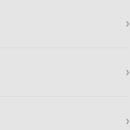
❯
❯
❯