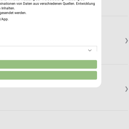
binationen von Daten aus verschiedenen Quellen. Entwicklung
 Inhalten.
gesendet werden.
e/App.
❯
n
❯