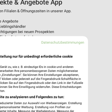
pekte & Angebote App
n Filialen & Öffnungszeiten in unserer App.
e Angebote
ieblingshändler
htigungen bei neuen Prospekten
 Einkauf stressfrei planen
Datenschutzbestimmungen
 App jetzt laden oder QR-Code scannen.
tellung nur für unbedingt erforderliche cookie
erät zu, wie z. B. eindeutige IDs in cookie und anderen
verarbeiten Ihre personenbezogenen Daten möglicherweise
„Einstellungen“. Sie können Ihre Einstellungen akzeptieren,
 klicken oder jederzeit auf die Fingerabdruck-Schaltfläche in
klicken Sie auf den Fingerabdruck oder den Link in der Fußzeile
önnen Sie Ihre Einwilligung widerrufen. Diese Entscheidungen
ten.
ite zu analysieren und Folgendes zu tun:
reduzierter Daten zur Auswahl von Werbeanzeigen. Erstellung
ersonalisierter Werbung. Erstellung von Profilen zur
ierter Inhalte. Messung der Werbeleistung. Messung der