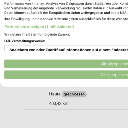
Performance von Inhalten. Analyse von Zielgruppen durch Statistiken oder Kom
und Verbesserung der Angebote. Verwendung reduzierter Daten zur Auswahl von
Daten können außerhalb der Europäischen Union weitergegeben und in die USA 
Ihre Einwilligung und die cookie Richtlinie gelten ausschließlich für diese Websit
Ernsting's family Linden
Partnerliste anzeigen (1 IAB-Anbieter)
Tannenweg 89
Wir nutzen Ihre Daten für folgende Zwecke:
35440 Linden
IAB-Verarbeitungszwecke:
Heute
geschlossen
Speichern von oder Zugriff auf Informationen auf einem Endgerät
394,51 km
Verwendung reduzierter Daten zur Auswahl von Werbeanzeigen
Alle akzeptiere
Ernsting's family Friedberg
Erstellung von Profilen für personalisierte Werbung
Nein, anpassen
Kaiserstr. 55
61169 Friedberg
Verwendung von Profilen zur Auswahl personalisierter Werbung
Heute
geschlossen
Erstellung von Profilen zur Personalisierung von Inhalten
403,42 km
Verwendung von Profilen zur Auswahl personalisierter Inhalte
Messung der Werbeleistung