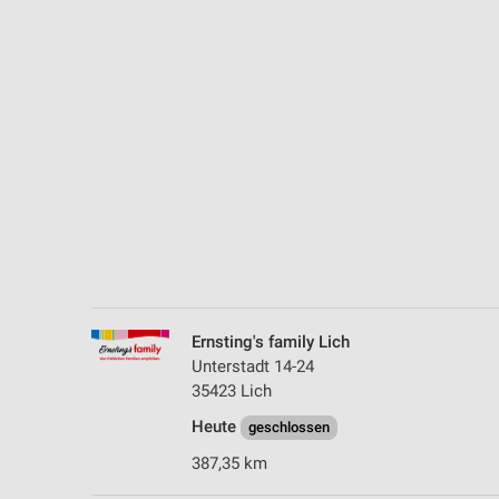
Messung der Performance von Inhalten
Analyse von Zielgruppen durch Statistiken oder Kombinationen 
Quellen
Entwicklung und Verbesserung der Angebote
Verwendung reduzierter Daten zur Auswahl von Inhalten
IAB-Besonderheiten:
Verwendung genauer Standortdaten
Geräte anhand von aktiv angeforderten Informationen identifizie
Nicht-IAB-Verarbeitungszwecke:
Ernsting's family Lich
Notwendig
Unterstadt 14-24
35423 Lich
Performance
Heute
geschlossen
Funktional
387,35 km
Werbung