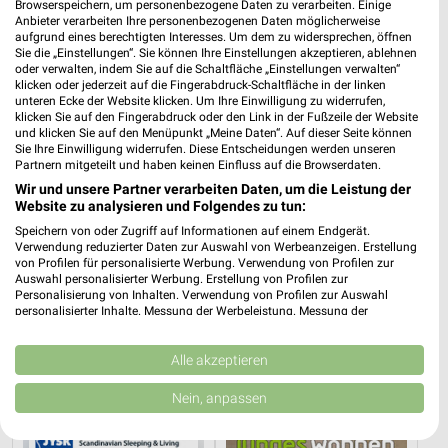
Browserspeichern, um personenbezogene Daten zu verarbeiten. Einige
Anbieter verarbeiten Ihre personenbezogenen Daten möglicherweise
XXXLutz
JYSK
aufgrund eines berechtigten Interesses. Um dem zu widersprechen, öffnen
Sie die „Einstellungen“. Sie können Ihre Einstellungen akzeptieren, ablehnen
oder verwalten, indem Sie auf die Schaltfläche „Einstellungen verwalten“
klicken oder jederzeit auf die Fingerabdruck-Schaltfläche in der linken
unteren Ecke der Website klicken. Um Ihre Einwilligung zu widerrufen,
klicken Sie auf den Fingerabdruck oder den Link in der Fußzeile der Website
und klicken Sie auf den Menüpunkt „Meine Daten“. Auf dieser Seite können
Sie Ihre Einwilligung widerrufen. Diese Entscheidungen werden unseren
Partnern mitgeteilt und haben keinen Einfluss auf die Browserdaten.
Wir und unsere Partner verarbeiten Daten, um die Leistung der
Website zu analysieren und Folgendes zu tun:
Speichern von oder Zugriff auf Informationen auf einem Endgerät.
Verwendung reduzierter Daten zur Auswahl von Werbeanzeigen. Erstellung
von Profilen für personalisierte Werbung. Verwendung von Profilen zur
Auswahl personalisierter Werbung. Erstellung von Profilen zur
Personalisierung von Inhalten. Verwendung von Profilen zur Auswahl
personalisierter Inhalte. Messung der Werbeleistung. Messung der
12,4 km
11,9 km
Performance von Inhalten. Analyse von Zielgruppen durch Statistiken oder
Büro Spezial
Gartenabverkauf
Kombinationen von Daten aus verschiedenen Quellen. Entwicklung und
Verbesserung der Angebote. Verwendung reduzierter Daten zur Auswahl
Alle akzeptieren
Gültig bis Fr. 14.08.
Gültig bis Sa. 15.08.
von Inhalten.
Daten können außerhalb der Europäischen Union weitergegeben und in die
Nein, anpassen
JYSK
XXXLutz
USA gesendet werden.
Ihre Einwilligung und die cookie Richtlinie gelten ausschließlich für diese
Website/App.