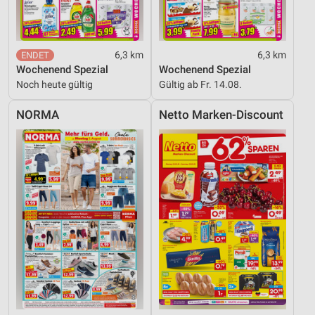
Inhalten
IAB-Besonderheiten:
Verwendung genauer Standortdaten
6,3 km
6,3 km
Wochenend Spezial
Wochenend Spezial
Geräte anhand von aktiv angeforderten
Noch heute gültig
Gültig ab Fr. 14.08.
Informationen identifizieren
Nicht-IAB-Verarbeitungszwecke:
NORMA
Netto Marken-Discount
Notwendig
Performance
Funktional
Werbung