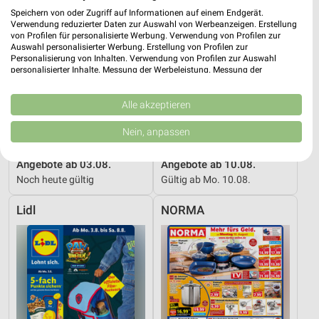
Speichern von oder Zugriff auf Informationen auf einem Endgerät.
Verwendung reduzierter Daten zur Auswahl von Werbeanzeigen. Erstellung
von Profilen für personalisierte Werbung. Verwendung von Profilen zur
Auswahl personalisierter Werbung. Erstellung von Profilen zur
Personalisierung von Inhalten. Verwendung von Profilen zur Auswahl
personalisierter Inhalte. Messung der Werbeleistung. Messung der
Performance von Inhalten. Analyse von Zielgruppen durch Statistiken oder
Kombinationen von Daten aus verschiedenen Quellen. Entwicklung und
Verbesserung der Angebote. Verwendung reduzierter Daten zur Auswahl
Alle akzeptieren
von Inhalten.
Daten können außerhalb der Europäischen Union weitergegeben und in die
Nein, anpassen
USA gesendet werden.
13,4 km
6 km
Ihre Einwilligung und die cookie Richtlinie gelten ausschließlich für diese
Angebote ab 03.08.
Angebote ab 10.08.
Website/App.
Noch heute gültig
Gültig ab Mo. 10.08.
Partnerliste anzeigen (1 IAB-Anbieter)
Wir nutzen Ihre Daten für folgende Zwecke:
Lidl
NORMA
IAB-Verarbeitungszwecke:
Speichern von oder Zugriff auf Informationen
auf einem Endgerät
Verwendung reduzierter Daten zur Auswahl von
Werbeanzeigen