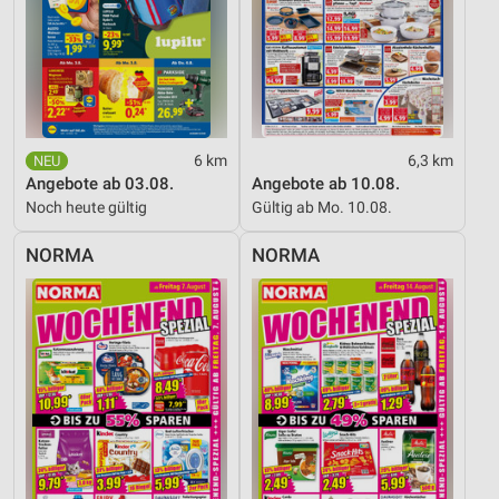
Erstellung von Profilen für personalisierte
Werbung
Verwendung von Profilen zur Auswahl
personalisierter Werbung
Erstellung von Profilen zur Personalisierung
von Inhalten
6 km
6,3 km
Angebote ab 03.08.
Angebote ab 10.08.
Verwendung von Profilen zur Auswahl
Noch heute gültig
Gültig ab Mo. 10.08.
personalisierter Inhalte
NORMA
NORMA
Messung der Werbeleistung
Messung der Performance von Inhalten
Analyse von Zielgruppen durch Statistiken oder
Kombinationen von Daten aus verschiedenen
Quellen
Entwicklung und Verbesserung der Angebote
Verwendung reduzierter Daten zur Auswahl von