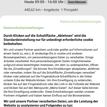
Heute 09:00 - 16:00 Uhr |
Geschlossen
440,62 km • Angebote: 1 Prospekt
Datenschutzbestimmungen
ALDI SÜD Aurach
Datenschutzeinstellungen
Lange Mähder 6
91589 Aurach
Durch Klicken auf die Schaltfläche „Ablehnen“ wird die
❯
Standardeinstellung nur für unbedingt erforderliche cookie
Heute 08:00 - 20:00 Uhr |
Geschlossen
beibehalten.
419,40 km • Angebote: 6 Prospekte
Wir und unsere Partner speichern und/oder greifen auf Informationen auf
einem Gerät zu, wie z. B. eindeutige IDs in cookie und anderen
Browserspeichern, um personenbezogene Daten zu verarbeiten. Einige
Anbieter verarbeiten Ihre personenbezogenen Daten möglicherweise
aufgrund eines berechtigten Interesses. Um dem zu widersprechen, öffnen
Discounter Angebote und Prospekte für Burk
Sie die „Einstellungen“. Sie können Ihre Einstellungen akzeptieren, ablehnen
oder verwalten, indem Sie auf die Schaltfläche „Einstellungen verwalten“
17 Prospekte
klicken oder jederzeit auf die Fingerabdruck-Schaltfläche in der linken
unteren Ecke der Website klicken. Um Ihre Einwilligung zu widerrufen,
klicken Sie auf den Fingerabdruck oder den Link in der Fußzeile der Website
Thomas Philipps
Lidl
und klicken Sie auf den Menüpunkt „Meine Daten“. Auf dieser Seite können
Sie Ihre Einwilligung widerrufen. Diese Entscheidungen werden unseren
Partnern mitgeteilt und haben keinen Einfluss auf die Browserdaten.
Wir und unsere Partner verarbeiten Daten, um die Leistung der
Website zu analysieren und Folgendes zu tun: