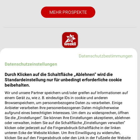
MEHR PROSPEKTE
weekli - Prospekte & Angebote App
Datenschutzbestimmungen
Datenschutzeinstellungen
Alle famila Angebote immer griffbereit – mit der kostenlosen
weekli App für iOS & Android.
Durch Klicken auf die Schaltfläche „Ablehnen“ wird die
Standardeinstellung nur für unbedingt erforderliche cookie
beibehalten.
✔
Standortgenaue Angebote
✔
Folge deinem Lieblingshändler
Wir und unsere Partner speichern und/oder greifen auf Informationen auf
einem Gerät zu, wie z. B. eindeutige IDs in cookie und anderen
✔
Push-Benachrichtigungen bei neuen Prospekten
Browserspeichern, um personenbezogene Daten zu verarbeiten. Einige
✔
Einkaufsliste - Einkauf stressfrei planen
Anbieter verarbeiten Ihre personenbezogenen Daten möglicherweise
aufgrund eines berechtigten Interesses. Um dem zu widersprechen, öffnen
Sie die „Einstellungen“. Sie können Ihre Einstellungen akzeptieren, ablehnen
JETZT LADEN UND SPAREN!
oder verwalten, indem Sie auf die Schaltfläche „Einstellungen verwalten“
klicken oder jederzeit auf die Fingerabdruck-Schaltfläche in der linken
unteren Ecke der Website klicken. Um Ihre Einwilligung zu widerrufen,
klicken Sie auf den Fingerabdruck oder den Link in der Fußzeile der Website