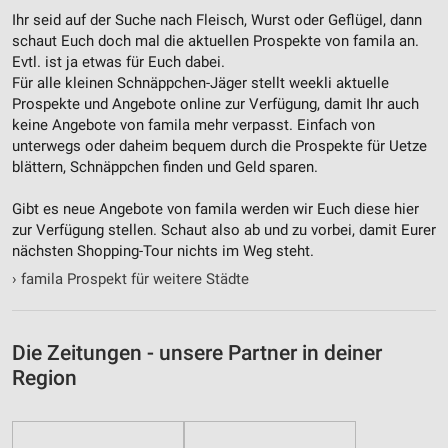
Ihr seid auf der Suche nach Fleisch, Wurst oder Geflügel, dann
Entwicklung und Verbesserung der Angebote
schaut Euch doch mal die aktuellen Prospekte von famila an.
Evtl. ist ja etwas für Euch dabei.
Verwendung reduzierter Daten zur Auswahl von
Für alle kleinen Schnäppchen-Jäger stellt weekli aktuelle
Inhalten
Prospekte und Angebote online zur Verfügung, damit Ihr auch
keine Angebote von famila mehr verpasst. Einfach von
IAB-Besonderheiten:
unterwegs oder daheim bequem durch die Prospekte für Uetze
Verwendung genauer Standortdaten
blättern, Schnäppchen finden und Geld sparen.
Geräte anhand von aktiv angeforderten
Gibt es neue Angebote von famila werden wir Euch diese hier
Informationen identifizieren
zur Verfügung stellen. Schaut also ab und zu vorbei, damit Eurer
nächsten Shopping-Tour nichts im Weg steht.
Nicht-IAB-Verarbeitungszwecke:
›
famila Prospekt für weitere Städte
Notwendig
Performance
Die Zeitungen - unsere Partner in deiner
Funktional
Region
Werbung