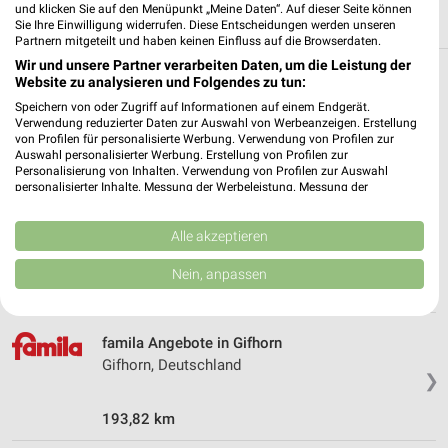
und klicken Sie auf den Menüpunkt „Meine Daten“. Auf dieser Seite können
Sie Ihre Einwilligung widerrufen. Diese Entscheidungen werden unseren
Partnern mitgeteilt und haben keinen Einfluss auf die Browserdaten.
Wir und unsere Partner verarbeiten Daten, um die Leistung der
Website zu analysieren und Folgendes zu tun:
Weitere famila Geschäfte mit Angeboten in
Speichern von oder Zugriff auf Informationen auf einem Endgerät.
und um Uetze
Verwendung reduzierter Daten zur Auswahl von Werbeanzeigen. Erstellung
von Profilen für personalisierte Werbung. Verwendung von Profilen zur
Auswahl personalisierter Werbung. Erstellung von Profilen zur
2 Geschäfte und Orte
Personalisierung von Inhalten. Verwendung von Profilen zur Auswahl
personalisierter Inhalte. Messung der Werbeleistung. Messung der
Performance von Inhalten. Analyse von Zielgruppen durch Statistiken oder
famila Angebote in Celle
Kombinationen von Daten aus verschiedenen Quellen. Entwicklung und
Celle, Deutschland
Verbesserung der Angebote. Verwendung reduzierter Daten zur Auswahl
Alle akzeptieren
❯
von Inhalten.
Daten können außerhalb der Europäischen Union weitergegeben und in die
Nein, anpassen
225,72 km
USA gesendet werden.
Ihre Einwilligung und die cookie Richtlinie gelten ausschließlich für diese
Website/App.
famila Angebote in Gifhorn
Partnerliste anzeigen (1 IAB-Anbieter)
Gifhorn, Deutschland
Wir nutzen Ihre Daten für folgende Zwecke:
❯
IAB-Verarbeitungszwecke:
193,82 km
Speichern von oder Zugriff auf Informationen
auf einem Endgerät