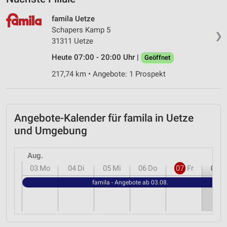
famila Uetze
Schapers Kamp 5
❯
31311 Uetze
Heute 07:00 - 20:00 Uhr |
Geöffnet
217,74 km • Angebote: 1 Prospekt
Angebote-Kalender für famila in Uetze
und Umgebung
Aug.
03
Mo
04
Di
05
Mi
06
Do
07
Fr
08
S
famila - Angebote ab 03.08.