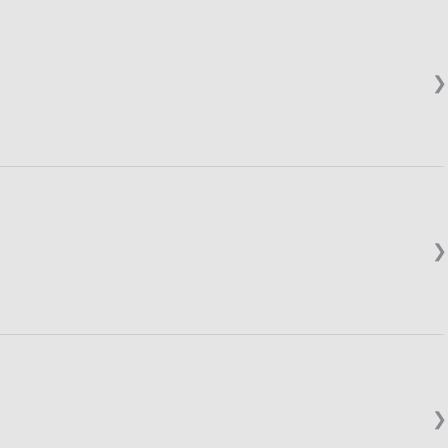
❯
❯
❯