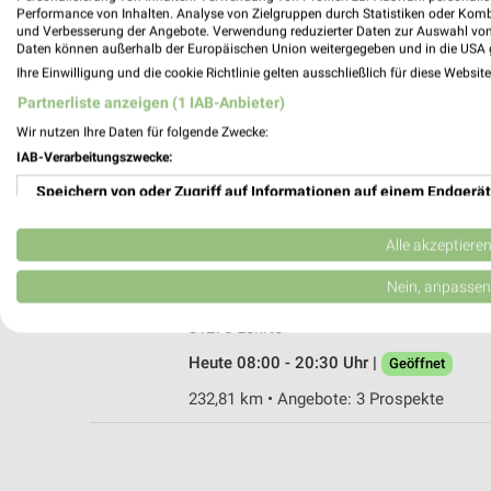
Performance von Inhalten. Analyse von Zielgruppen durch Statistiken oder Kom
und Verbesserung der Angebote. Verwendung reduzierter Daten zur Auswahl von
Daten können außerhalb der Europäischen Union weitergegeben und in die USA 
Ihre Einwilligung und die cookie Richtlinie gelten ausschließlich für diese Websit
Ernsting's family Lehrte
Partnerliste anzeigen (1 IAB-Anbieter)
Zuckerpassage 1-7
Wir nutzen Ihre Daten für folgende Zwecke:
31275 Lehrte
IAB-Verarbeitungszwecke:
Heute 09:00 - 20:00 Uhr |
Geöffnet
Speichern von oder Zugriff auf Informationen auf einem Endgerät
232,83 km
Verwendung reduzierter Daten zur Auswahl von Werbeanzeigen
Alle akzeptiere
Rossmann Lehrte
Erstellung von Profilen für personalisierte Werbung
Nein, anpassen
Zuckerpassage 1 - 7
Verwendung von Profilen zur Auswahl personalisierter Werbung
31275 Lehrte
Heute 08:00 - 20:30 Uhr |
Geöffnet
Erstellung von Profilen zur Personalisierung von Inhalten
232,81 km • Angebote: 3 Prospekte
Verwendung von Profilen zur Auswahl personalisierter Inhalte
Messung der Werbeleistung