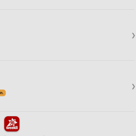
❯
❯
in.