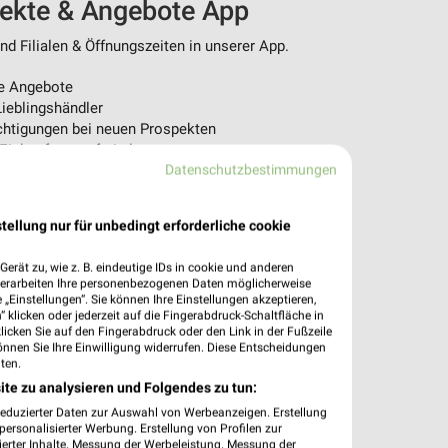
pekte & Angebote App
d Filialen & Öffnungszeiten in unserer App.
e Angebote
ieblingshändler
htigungen bei neuen Prospekten
 Einkauf stressfrei planen
Datenschutzbestimmungen
 App jetzt laden oder QR-Code scannen.
tellung nur für unbedingt erforderliche cookie
erät zu, wie z. B. eindeutige IDs in cookie und anderen
verarbeiten Ihre personenbezogenen Daten möglicherweise
„Einstellungen“. Sie können Ihre Einstellungen akzeptieren,
 klicken oder jederzeit auf die Fingerabdruck-Schaltfläche in
klicken Sie auf den Fingerabdruck oder den Link in der Fußzeile
önnen Sie Ihre Einwilligung widerrufen. Diese Entscheidungen
ten.
ite zu analysieren und Folgendes zu tun:
reduzierter Daten zur Auswahl von Werbeanzeigen. Erstellung
ersonalisierter Werbung. Erstellung von Profilen zur
ierter Inhalte. Messung der Werbeleistung. Messung der