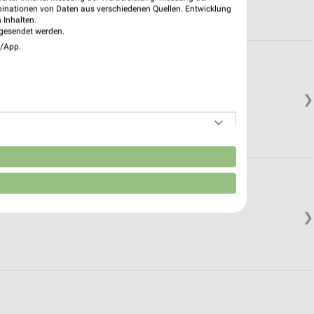
binationen von Daten aus verschiedenen Quellen. Entwicklung
 Inhalten.
gesendet werden.
e/App.
❯
n
❯