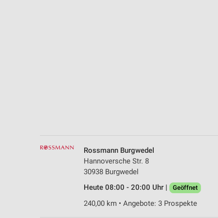
Messung der Performance von Inhalten
Analyse von Zielgruppen durch Statistiken oder Kombinationen 
Quellen
Entwicklung und Verbesserung der Angebote
Verwendung reduzierter Daten zur Auswahl von Inhalten
IAB-Besonderheiten:
Verwendung genauer Standortdaten
Geräte anhand von aktiv angeforderten Informationen identifizie
Nicht-IAB-Verarbeitungszwecke:
Rossmann Burgwedel
Notwendig
Hannoversche Str. 8
30938 Burgwedel
Performance
Heute 08:00 - 20:00 Uhr |
Geöffnet
Funktional
240,00 km • Angebote: 3 Prospekte
Werbung