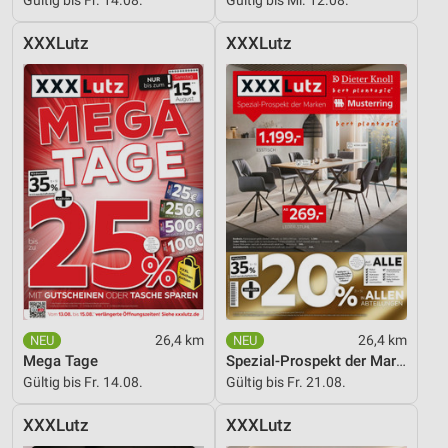
Gültig bis Fr. 14.08.
Gültig bis Mi. 12.08.
Entwicklung und Verbesserung der Angebote
XXXLutz
XXXLutz
Verwendung reduzierter Daten zur Auswahl von
Inhalten
IAB-Besonderheiten:
Verwendung genauer Standortdaten
Geräte anhand von aktiv angeforderten
Informationen identifizieren
Nicht-IAB-Verarbeitungszwecke:
Notwendig
Performance
26,4 km
26,4 km
Funktional
Mega Tage
Spezial-Prospekt der Marken
Gültig bis Fr. 14.08.
Gültig bis Fr. 21.08.
Werbung
XXXLutz
XXXLutz