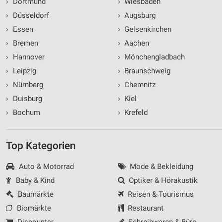
›
Dortmund
›
Wiesbaden
›
Düsseldorf
›
Augsburg
›
Essen
›
Gelsenkirchen
›
Bremen
›
Aachen
›
Hannover
›
Mönchengladbach
›
Leipzig
›
Braunschweig
›
Nürnberg
›
Chemnitz
›
Duisburg
›
Kiel
›
Bochum
›
Krefeld
Top Kategorien
Auto & Motorrad
Mode & Bekleidung
Baby & Kind
Optiker & Hörakustik
Baumärkte
Reisen & Tourismus
Biomärkte
Restaurant
Discounter
Schreibwaren & Büro