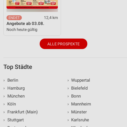
12,4 km
Angebote ab 03.08.
Noch heute gültig
ALLE PROSPEKTE
Top Städte
›
Berlin
›
Wuppertal
›
Hamburg
›
Bielefeld
›
München
›
Bonn
›
Köln
›
Mannheim
›
Frankfurt (Main)
›
Münster
›
Stuttgart
›
Karlsruhe