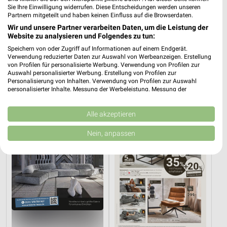
Sie Ihre Einwilligung widerrufen. Diese Entscheidungen werden unseren
Partnern mitgeteilt und haben keinen Einfluss auf die Browserdaten.
Wir und unsere Partner verarbeiten Daten, um die Leistung der
Website zu analysieren und Folgendes zu tun:
16,6 km
0,6 km
Speichern von oder Zugriff auf Informationen auf einem Endgerät.
Angebote ab 08.08.
Angebote ab 03.08.
Verwendung reduzierter Daten zur Auswahl von Werbeanzeigen. Erstellung
von Profilen für personalisierte Werbung. Verwendung von Profilen zur
Gültig bis Fr. 14.08.
Noch heute gültig
Auswahl personalisierter Werbung. Erstellung von Profilen zur
Personalisierung von Inhalten. Verwendung von Profilen zur Auswahl
XXXLutz
XXXLutz
personalisierter Inhalte. Messung der Werbeleistung. Messung der
Performance von Inhalten. Analyse von Zielgruppen durch Statistiken oder
Kombinationen von Daten aus verschiedenen Quellen. Entwicklung und
Verbesserung der Angebote. Verwendung reduzierter Daten zur Auswahl
Alle akzeptieren
von Inhalten.
Daten können außerhalb der Europäischen Union weitergegeben und in die
Nein, anpassen
USA gesendet werden.
Ihre Einwilligung und die cookie Richtlinie gelten ausschließlich für diese
Website/App.
Partnerliste anzeigen (1 IAB-Anbieter)
Wir nutzen Ihre Daten für folgende Zwecke:
IAB-Verarbeitungszwecke:
Speichern von oder Zugriff auf Informationen
auf einem Endgerät