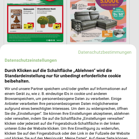
35,9 km
36,2 km
Datenschutzbestimmungen
Angebote ab 25.07.
Hot Sommer Sale
Datenschutzeinstellungen
Noch heute gültig
Gültig bis Sa. 29.08.
Durch Klicken auf die Schaltfläche „Ablehnen“ wird die
toom Baumarkt
PENNY
Standardeinstellung nur für unbedingt erforderliche cookie
beibehalten.
Wir und unsere Partner speichern und/oder greifen auf Informationen auf
einem Gerät zu, wie z. B. eindeutige IDs in cookie und anderen
Browserspeichern, um personenbezogene Daten zu verarbeiten. Einige
Anbieter verarbeiten Ihre personenbezogenen Daten möglicherweise
aufgrund eines berechtigten Interesses. Um dem zu widersprechen, öffnen
Sie die „Einstellungen“. Sie können Ihre Einstellungen akzeptieren, ablehnen
oder verwalten, indem Sie auf die Schaltfläche „Einstellungen verwalten“
klicken oder jederzeit auf die Fingerabdruck-Schaltfläche in der linken
unteren Ecke der Website klicken. Um Ihre Einwilligung zu widerrufen,
klicken Sie auf den Fingerabdruck oder den Link in der Fußzeile der Website
und klicken Sie auf den Menüpunkt „Meine Daten“. Auf dieser Seite können