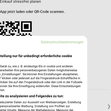
 Einkauf stressfrei planen
 App jetzt laden oder QR-Code scannen.
Datenschutzbestimmungen
tellung nur für unbedingt erforderliche cookie
erät zu, wie z. B. eindeutige IDs in cookie und anderen
verarbeiten Ihre personenbezogenen Daten möglicherweise
„Einstellungen“. Sie können Ihre Einstellungen akzeptieren,
 klicken oder jederzeit auf die Fingerabdruck-Schaltfläche in
klicken Sie auf den Fingerabdruck oder den Link in der Fußzeile
önnen Sie Ihre Einwilligung widerrufen. Diese Entscheidungen
ten.
ite zu analysieren und Folgendes zu tun:
reduzierter Daten zur Auswahl von Werbeanzeigen. Erstellung
❯
ersonalisierter Werbung. Erstellung von Profilen zur
ierter Inhalte. Messung der Werbeleistung. Messung der