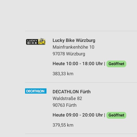
Messung der Performance von Inhalten
Analyse von Zielgruppen durch Statistiken oder Kombinationen 
Quellen
Entwicklung und Verbesserung der Angebote
Lucky Bike Würzburg
Mainfrankenhöhe 10
Verwendung reduzierter Daten zur Auswahl von Inhalten
97078 Würzburg
IAB-Besonderheiten:
Heute 10:00 - 18:00 Uhr |
Geöffnet
Verwendung genauer Standortdaten
383,33 km
Geräte anhand von aktiv angeforderten Informationen identifizie
Nicht-IAB-Verarbeitungszwecke:
DECATHLON Fürth
Waldstraße 82
Notwendig
90763 Fürth
Performance
Heute 09:00 - 20:00 Uhr |
Geöffnet
Funktional
379,55 km
Werbung