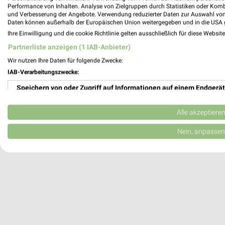
Performance von Inhalten. Analyse von Zielgruppen durch Statistiken oder Kom
389,78 km
und Verbesserung der Angebote. Verwendung reduzierter Daten zur Auswahl von
Daten können außerhalb der Europäischen Union weitergegeben und in die USA 
Ihre Einwilligung und die cookie Richtlinie gelten ausschließlich für diese Websit
DECATHLON Würzburg
Partnerliste anzeigen (1 IAB-Anbieter)
Robert-Bunsen-Str. 4
97076 Würzburg
Wir nutzen Ihre Daten für folgende Zwecke:
IAB-Verarbeitungszwecke:
Heute 10:00 - 20:00 Uhr |
Geöffnet
Speichern von oder Zugriff auf Informationen auf einem Endgerät
385,11 km
Verwendung reduzierter Daten zur Auswahl von Werbeanzeigen
Alle akzeptiere
Erstellung von Profilen für personalisierte Werbung
Nein, anpassen
Verwendung von Profilen zur Auswahl personalisierter Werbung
Erstellung von Profilen zur Personalisierung von Inhalten
Verwendung von Profilen zur Auswahl personalisierter Inhalte
Messung der Werbeleistung