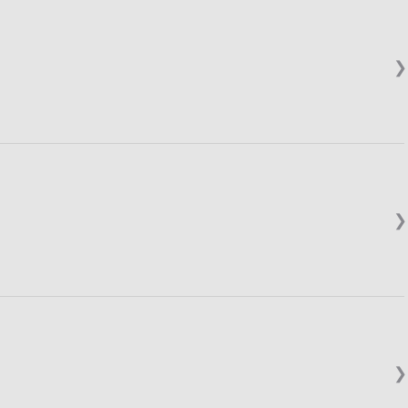
❯
❯
❯