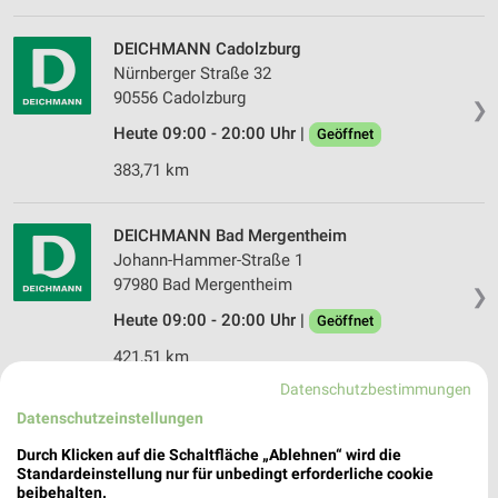
DEICHMANN Cadolzburg
Nürnberger Straße 32
90556 Cadolzburg
❯
Heute 09:00 - 20:00 Uhr |
Geöffnet
383,71 km
DEICHMANN Bad Mergentheim
Johann-Hammer-Straße 1
97980 Bad Mergentheim
❯
Heute 09:00 - 20:00 Uhr |
Geöffnet
421,51 km
Datenschutzbestimmungen
Datenschutzeinstellungen
Shoe4You Bad Mergentheim
Johann-Hammer-Straße 1
Durch Klicken auf die Schaltfläche „Ablehnen“ wird die
97980 Bad Mergentheim
Standardeinstellung nur für unbedingt erforderliche cookie
❯
beibehalten.