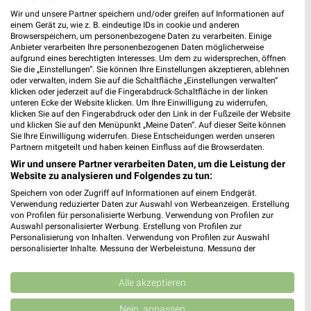
Heute 09:00 - 20:00 Uhr |
Geöffnet
Wir und unsere Partner speichern und/oder greifen auf Informationen auf
einem Gerät zu, wie z. B. eindeutige IDs in cookie und anderen
421,51 km
Browserspeichern, um personenbezogene Daten zu verarbeiten. Einige
Anbieter verarbeiten Ihre personenbezogenen Daten möglicherweise
aufgrund eines berechtigten Interesses. Um dem zu widersprechen, öffnen
DEICHMANN Crailsheim
Sie die „Einstellungen“. Sie können Ihre Einstellungen akzeptieren, ablehnen
oder verwalten, indem Sie auf die Schaltfläche „Einstellungen verwalten“
Hallerstraße 207
klicken oder jederzeit auf die Fingerabdruck-Schaltfläche in der linken
74564 Crailsheim
unteren Ecke der Website klicken. Um Ihre Einwilligung zu widerrufen,
❯
klicken Sie auf den Fingerabdruck oder den Link in der Fußzeile der Website
Heute 09:00 - 18:00 Uhr |
Geöffnet
und klicken Sie auf den Menüpunkt „Meine Daten“. Auf dieser Seite können
Sie Ihre Einwilligung widerrufen. Diese Entscheidungen werden unseren
444,31 km
Partnern mitgeteilt und haben keinen Einfluss auf die Browserdaten.
Wir und unsere Partner verarbeiten Daten, um die Leistung der
Website zu analysieren und Folgendes zu tun:
DEICHMANN Dinkelsbühl
Speichern von oder Zugriff auf Informationen auf einem Endgerät.
Wassertrüdinger Straße 59
Verwendung reduzierter Daten zur Auswahl von Werbeanzeigen. Erstellung
von Profilen für personalisierte Werbung. Verwendung von Profilen zur
91550 Dinkelsbühl
❯
Auswahl personalisierter Werbung. Erstellung von Profilen zur
Personalisierung von Inhalten. Verwendung von Profilen zur Auswahl
Heute 09:00 - 18:00 Uhr |
Geöffnet
personalisierter Inhalte. Messung der Werbeleistung. Messung der
Performance von Inhalten. Analyse von Zielgruppen durch Statistiken oder
440,31 km
Kombinationen von Daten aus verschiedenen Quellen. Entwicklung und
Verbesserung der Angebote. Verwendung reduzierter Daten zur Auswahl
Alle akzeptieren
von Inhalten.
DEICHMANN Wachenroth
Daten können außerhalb der Europäischen Union weitergegeben und in die
Nein, anpassen