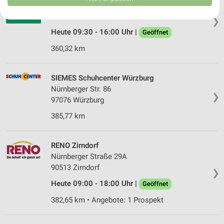
USA gesendet werden.
Anton-Murk-Straße 2
Ihre Einwilligung und die cookie Richtlinie gelten ausschließlich für diese
96193 Wachenroth
❯
Website/App.
Heute 09:30 - 16:00 Uhr |
Geöffnet
Partnerliste anzeigen (1 IAB-Anbieter)
360,32 km
Wir nutzen Ihre Daten für folgende Zwecke:
IAB-Verarbeitungszwecke:
Speichern von oder Zugriff auf Informationen
SIEMES Schuhcenter Würzburg
auf einem Endgerät
Nürnberger Str. 86
❯
97076 Würzburg
Verwendung reduzierter Daten zur Auswahl von
Werbeanzeigen
385,77 km
Erstellung von Profilen für personalisierte
Werbung
RENO Zirndorf
Nürnberger Straße 29A
Verwendung von Profilen zur Auswahl
90513 Zirndorf
personalisierter Werbung
❯
Heute 09:00 - 18:00 Uhr |
Geöffnet
Erstellung von Profilen zur Personalisierung
382,65 km • Angebote: 1 Prospekt
von Inhalten
Verwendung von Profilen zur Auswahl