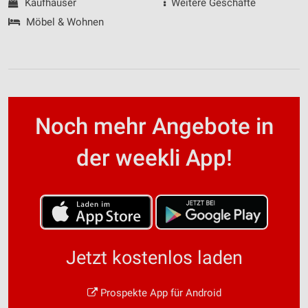
Kaufhäuser
Weitere Geschäfte
Möbel & Wohnen
Noch mehr Angebote in
der weekli App!
Jetzt kostenlos laden
Prospekte App für Android