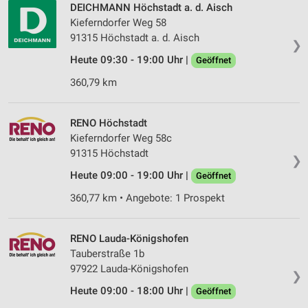
personalisierter Inhalte
DEICHMANN Höchstadt a. d. Aisch
Kieferndorfer Weg 58
Messung der Werbeleistung
91315 Höchstadt a. d. Aisch
❯
Heute 09:30 - 19:00 Uhr |
Geöffnet
Messung der Performance von Inhalten
360,79 km
Analyse von Zielgruppen durch Statistiken oder
Kombinationen von Daten aus verschiedenen
Quellen
RENO Höchstadt
Kieferndorfer Weg 58c
Entwicklung und Verbesserung der Angebote
91315 Höchstadt
❯
Verwendung reduzierter Daten zur Auswahl von
Heute 09:00 - 19:00 Uhr |
Geöffnet
Inhalten
360,77 km • Angebote: 1 Prospekt
IAB-Besonderheiten:
Verwendung genauer Standortdaten
RENO Lauda-Königshofen
Tauberstraße 1b
Geräte anhand von aktiv angeforderten
Informationen identifizieren
97922 Lauda-Königshofen
❯
Nicht-IAB-Verarbeitungszwecke:
Heute 09:00 - 18:00 Uhr |
Geöffnet