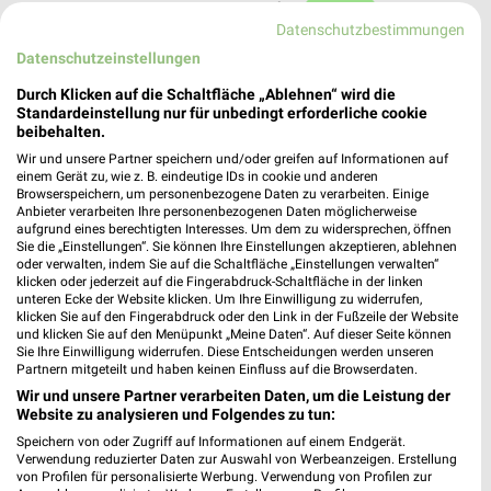
Heute 09:30 - 19:00 Uhr |
Geöffnet
Datenschutzbestimmungen
526,01 km • Angebote: 2 Prospekte
Datenschutzeinstellungen
Durch Klicken auf die Schaltfläche „Ablehnen“ wird die
Ernsting's family Gerolstein
Standardeinstellung nur für unbedingt erforderliche cookie
beibehalten.
Hauptstraße 18
54568 Gerolstein
Wir und unsere Partner speichern und/oder greifen auf Informationen auf
❯
einem Gerät zu, wie z. B. eindeutige IDs in cookie und anderen
Heute 09:00 - 18:30 Uhr |
Geöffnet
Browserspeichern, um personenbezogene Daten zu verarbeiten. Einige
Anbieter verarbeiten Ihre personenbezogenen Daten möglicherweise
533,02 km
aufgrund eines berechtigten Interesses. Um dem zu widersprechen, öffnen
Sie die „Einstellungen“. Sie können Ihre Einstellungen akzeptieren, ablehnen
oder verwalten, indem Sie auf die Schaltfläche „Einstellungen verwalten“
klicken oder jederzeit auf die Fingerabdruck-Schaltfläche in der linken
Ernsting's family Idar-Oberstein
unteren Ecke der Website klicken. Um Ihre Einwilligung zu widerrufen,
Hauptstraße 355a
klicken Sie auf den Fingerabdruck oder den Link in der Fußzeile der Website
und klicken Sie auf den Menüpunkt „Meine Daten“. Auf dieser Seite können
55743 Idar-Oberstein
❯
Sie Ihre Einwilligung widerrufen. Diese Entscheidungen werden unseren
Partnern mitgeteilt und haben keinen Einfluss auf die Browserdaten.
Heute 09:00 - 19:00 Uhr |
Geöffnet
Wir und unsere Partner verarbeiten Daten, um die Leistung der
527,39 km
Website zu analysieren und Folgendes zu tun:
Speichern von oder Zugriff auf Informationen auf einem Endgerät.
Verwendung reduzierter Daten zur Auswahl von Werbeanzeigen. Erstellung
Ernsting's family Hermeskeil
von Profilen für personalisierte Werbung. Verwendung von Profilen zur