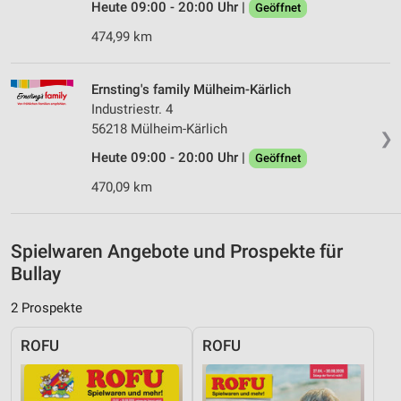
Verwendung genauer Standortdaten
Heute 09:00 - 20:00 Uhr |
Geöffnet
474,99 km
Geräte anhand von aktiv angeforderten
Informationen identifizieren
Nicht-IAB-Verarbeitungszwecke:
Ernsting's family Mülheim-Kärlich
Industriestr. 4
Notwendig
56218 Mülheim-Kärlich
❯
Performance
Heute 09:00 - 20:00 Uhr |
Geöffnet
470,09 km
Funktional
Werbung
Spielwaren Angebote und Prospekte für
Bullay
2 Prospekte
ROFU
ROFU