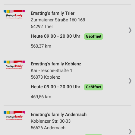
Verwendung von Profilen zur Auswahl
personalisierter Werbung
Ernsting's family Trier
Erstellung von Profilen zur Personalisierung
Zurmaiener Straße 160-168
von Inhalten
54292 Trier
❯
Verwendung von Profilen zur Auswahl
Heute 09:00 - 20:00 Uhr |
Geöffnet
personalisierter Inhalte
560,37 km
Messung der Werbeleistung
Ernsting's family Koblenz
Messung der Performance von Inhalten
Karl-Tesche-Straße 1
56073 Koblenz
Analyse von Zielgruppen durch Statistiken oder
❯
Kombinationen von Daten aus verschiedenen
Heute 09:00 - 20:00 Uhr |
Geöffnet
Quellen
469,56 km
Entwicklung und Verbesserung der Angebote
Verwendung reduzierter Daten zur Auswahl von
Ernsting's family Andernach
Inhalten
Koblenzer Str. 30-33
56626 Andernach
IAB-Besonderheiten:
❯