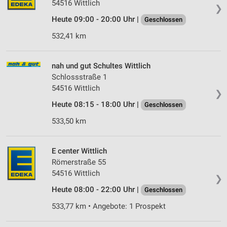
54516 Wittlich
Wir nutzen Ihre Daten für folgende Zwecke:
❯
IAB-Verarbeitungszwecke:
Heute 09:00 - 20:00 Uhr |
Geschlossen
Speichern von oder Zugriff auf Informationen
532,41 km
auf einem Endgerät
Verwendung reduzierter Daten zur Auswahl von
nah und gut Schultes Wittlich
Werbeanzeigen
Schlossstraße 1
54516 Wittlich
Erstellung von Profilen für personalisierte
❯
Werbung
Heute 08:15 - 18:00 Uhr |
Geschlossen
Verwendung von Profilen zur Auswahl
533,50 km
personalisierter Werbung
Erstellung von Profilen zur Personalisierung
E center Wittlich
von Inhalten
Römerstraße 55
54516 Wittlich
❯
Verwendung von Profilen zur Auswahl
personalisierter Inhalte
Heute 08:00 - 22:00 Uhr |
Geschlossen
533,77 km • Angebote: 1 Prospekt
Messung der Werbeleistung