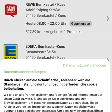
REWE Bernkastel / Kues
Adolf-Kolping-Straße
54470 Bernkastel / Kues
❯
Heute 08:00 - 22:00 Uhr |
Geschlossen
527,39 km • Angebote: 1 Prospekt
EDEKA Bernkastel-Kues
Cusanusstraße 5a
54470 Bernkastel - Kues
❯
Datenschutzbestimmungen
Heute 08:00 - 20:00 Uhr |
Geschlossen
Datenschutzeinstellungen
527,42 km • Angebote: 1 Prospekt
Durch Klicken auf die Schaltfläche „Ablehnen“ wird die
Standardeinstellung nur für unbedingt erforderliche cookie
EDEKA Kaltenberg Treis-Karden
beibehalten.
Am Laach 3
Wir und unsere Partner speichern und/oder greifen auf Informationen auf
einem Gerät zu, wie z. B. eindeutige IDs in cookie und anderen
56253 Treis-Karden
❯
Browserspeichern, um personenbezogene Daten zu verarbeiten. Einige
Anbieter verarbeiten Ihre personenbezogenen Daten möglicherweise
Heute 08:00 - 20:00 Uhr |
Geschlossen
aufgrund eines berechtigten Interesses. Um dem zu widersprechen, öffnen