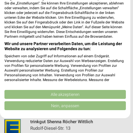
Sie die „Einstellungen“. Sie können Ihre Einstellungen akzeptieren, ablehnen
498,00 km • Angebote: 1 Prospekt
oder verwalten, indem Sie auf die Schaltfläche „Einstellungen verwalten“
klicken oder jederzeit auf die Fingerabdruck-Schaltfläche in der linken
unteren Ecke der Website klicken. Um Ihre Einwilligung zu widerrufen,
EDEKA Convenda Büchenbeuren
klicken Sie auf den Fingerabdruck oder den Link in der Fußzeile der Website
und klicken Sie auf den Menüpunkt „Meine Daten“. Auf dieser Seite können
Im Schiffels 5
Sie Ihre Einwilligung widerrufen. Diese Entscheidungen werden unseren
55491 Büchenbeuren
Partnern mitgeteilt und haben keinen Einfluss auf die Browserdaten.
❯
Wir und unsere Partner verarbeiten Daten, um die Leistung der
Heute 08:00 - 21:00 Uhr |
Geschlossen
Website zu analysieren und Folgendes zu tun:
514,44 km • Angebote: 1 Prospekt
Speichern von oder Zugriff auf Informationen auf einem Endgerät.
Verwendung reduzierter Daten zur Auswahl von Werbeanzeigen. Erstellung
von Profilen für personalisierte Werbung. Verwendung von Profilen zur
Auswahl personalisierter Werbung. Erstellung von Profilen zur
EDEKA Bungert Wittlich
Personalisierung von Inhalten. Verwendung von Profilen zur Auswahl
Friedrichstraße 59
personalisierter Inhalte. Messung der Werbeleistung. Messung der
54516 Wittlich
Performance von Inhalten. Analyse von Zielgruppen durch Statistiken oder
❯
Kombinationen von Daten aus verschiedenen Quellen. Entwicklung und
Heute 08:00 - 20:00 Uhr |
Verbesserung der Angebote. Verwendung reduzierter Daten zur Auswahl
Alle akzeptieren
Geschlossen
von Inhalten.
Daten können außerhalb der Europäischen Union weitergegeben und in die
532,26 km
Nein, anpassen
USA gesendet werden.
Ihre Einwilligung und die cookie Richtlinie gelten ausschließlich für diese
Website/App.
trinkgut Shenna Röcher Wittlich
Partnerliste anzeigen (1 IAB-Anbieter)
Rudolf-Diesel-Str. 13