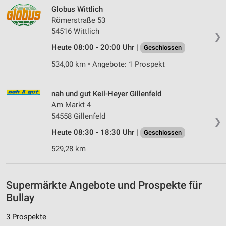
Messung der Performance von Inhalten
Globus Wittlich
Römerstraße 53
Analyse von Zielgruppen durch Statistiken oder
Kombinationen von Daten aus verschiedenen
54516 Wittlich
❯
Quellen
Heute 08:00 - 20:00 Uhr |
Geschlossen
Entwicklung und Verbesserung der Angebote
534,00 km • Angebote: 1 Prospekt
Verwendung reduzierter Daten zur Auswahl von
Inhalten
nah und gut Keil-Heyer Gillenfeld
Am Markt 4
IAB-Besonderheiten:
54558 Gillenfeld
❯
Verwendung genauer Standortdaten
Heute 08:30 - 18:30 Uhr |
Geschlossen
Geräte anhand von aktiv angeforderten
529,28 km
Informationen identifizieren
Nicht-IAB-Verarbeitungszwecke:
Supermärkte Angebote und Prospekte für
Notwendig
Bullay
Performance
3 Prospekte
Funktional